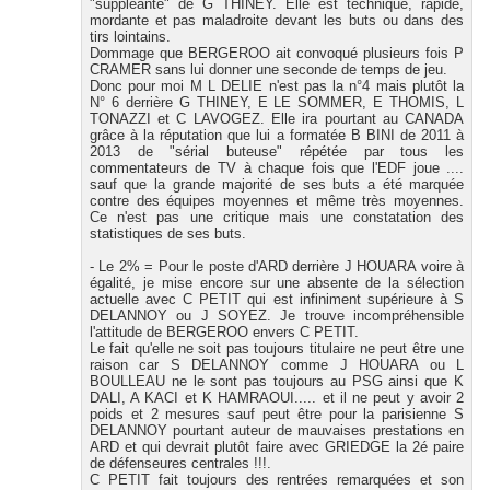
"suppléante" de G THINEY. Elle est technique, rapide,
mordante et pas maladroite devant les buts ou dans des
tirs lointains.
Dommage que BERGEROO ait convoqué plusieurs fois P
CRAMER sans lui donner une seconde de temps de jeu.
Donc pour moi M L DELIE n'est pas la n°4 mais plutôt la
N° 6 derrière G THINEY, E LE SOMMER, E THOMIS, L
TONAZZI et C LAVOGEZ. Elle ira pourtant au CANADA
grâce à la réputation que lui a formatée B BINI de 2011 à
2013 de "sérial buteuse" répétée par tous les
commentateurs de TV à chaque fois que l'EDF joue ....
sauf que la grande majorité de ses buts a été marquée
contre des équipes moyennes et même très moyennes.
Ce n'est pas une critique mais une constatation des
statistiques de ses buts.
- Le 2% = Pour le poste d'ARD derrière J HOUARA voire à
égalité, je mise encore sur une absente de la sélection
actuelle avec C PETIT qui est infiniment supérieure à S
DELANNOY ou J SOYEZ. Je trouve incompréhensible
l'attitude de BERGEROO envers C PETIT.
Le fait qu'elle ne soit pas toujours titulaire ne peut être une
raison car S DELANNOY comme J HOUARA ou L
BOULLEAU ne le sont pas toujours au PSG ainsi que K
DALI, A KACI et K HAMRAOUI..... et il ne peut y avoir 2
poids et 2 mesures sauf peut être pour la parisienne S
DELANNOY pourtant auteur de mauvaises prestations en
ARD et qui devrait plutôt faire avec GRIEDGE la 2é paire
de défenseures centrales !!!.
C PETIT fait toujours des rentrées remarquées et son