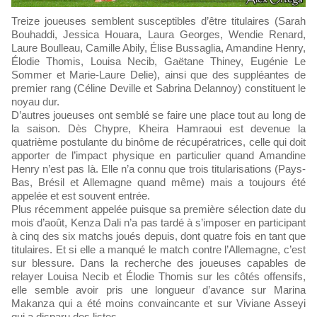
Treize joueuses semblent susceptibles d’être titulaires (Sarah
Bouhaddi, Jessica Houara, Laura Georges, Wendie Renard,
Laure Boulleau, Camille Abily, Élise Bussaglia, Amandine Henry,
Élodie Thomis, Louisa Necib, Gaëtane Thiney, Eugénie Le
Sommer et Marie-Laure Delie), ainsi que des suppléantes de
premier rang (Céline Deville et Sabrina Delannoy) constituent le
noyau dur.
D’autres joueuses ont semblé se faire une place tout au long de
la saison. Dès Chypre, Kheira Hamraoui est devenue la
quatrième postulante du binôme de récupératrices, celle qui doit
apporter de l’impact physique en particulier quand Amandine
Henry n’est pas là. Elle n’a connu que trois titularisations (Pays-
Bas, Brésil et Allemagne quand même) mais a toujours été
appelée et est souvent entrée.
Plus récemment appelée puisque sa première sélection date du
mois d’août, Kenza Dali n’a pas tardé à s’imposer en participant
à cinq des six matchs joués depuis, dont quatre fois en tant que
titulaires. Et si elle a manqué le match contre l’Allemagne, c’est
sur blessure. Dans la recherche des joueuses capables de
relayer Louisa Necib et Élodie Thomis sur les côtés offensifs,
elle semble avoir pris une longueur d’avance sur Marina
Makanza qui a été moins convaincante et sur Viviane Asseyi
qui a disparu des listes.