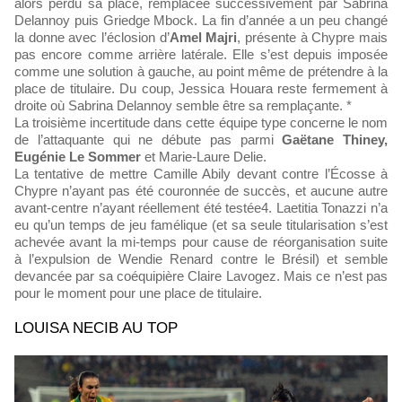
alors perdu sa place, remplacée successivement par Sabrina
Delannoy puis Griedge Mbock. La fin d’année a un peu changé
la donne avec l’éclosion d’
Amel Majri
, présente à Chypre mais
pas encore comme arrière latérale. Elle s’est depuis imposée
comme une solution à gauche, au point même de prétendre à la
place de titulaire. Du coup, Jessica Houara reste fermement à
droite où Sabrina Delannoy semble être sa remplaçante. *
La troisième incertitude dans cette équipe type concerne le nom
de l’attaquante qui ne débute pas parmi
Gaëtane Thiney,
Eugénie Le Sommer
et Marie-Laure Delie.
La tentative de mettre Camille Abily devant contre l’Écosse à
Chypre n’ayant pas été couronnée de succès, et aucune autre
avant-centre n’ayant réellement été testée4. Laetitia Tonazzi n’a
eu qu’un temps de jeu famélique (et sa seule titularisation s’est
achevée avant la mi-temps pour cause de réorganisation suite
à l’expulsion de Wendie Renard contre le Brésil) et semble
devancée par sa coéquipière Claire Lavogez. Mais ce n’est pas
pour le moment pour une place de titulaire.
LOUISA NECIB AU TOP