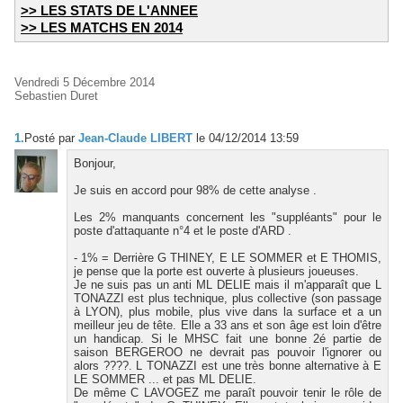
>> LES STATS DE L'ANNEE
>> LES MATCHS EN 2014
Vendredi 5 Décembre 2014
Sebastien Duret
1.
Posté par
Jean-Claude LIBERT
le 04/12/2014 13:59
Bonjour,
Je suis en accord pour 98% de cette analyse .
Les 2% manquants concernent les "suppléants" pour le
poste d'attaquante n°4 et le poste d'ARD .
- 1% = Derrière G THINEY, E LE SOMMER et E THOMIS,
je pense que la porte est ouverte à plusieurs joueuses.
Je ne suis pas un anti ML DELIE mais il m'apparaît que L
TONAZZI est plus technique, plus collective (son passage
à LYON), plus mobile, plus vive dans la surface et a un
meilleur jeu de tête. Elle a 33 ans et son âge est loin d'être
un handicap. Si le MHSC fait une bonne 2é partie de
saison BERGEROO ne devrait pas pouvoir l'ignorer ou
alors ????. L TONAZZI est une très bonne alternative à E
LE SOMMER ... et pas ML DELIE.
De même C LAVOGEZ me paraît pouvoir tenir le rôle de