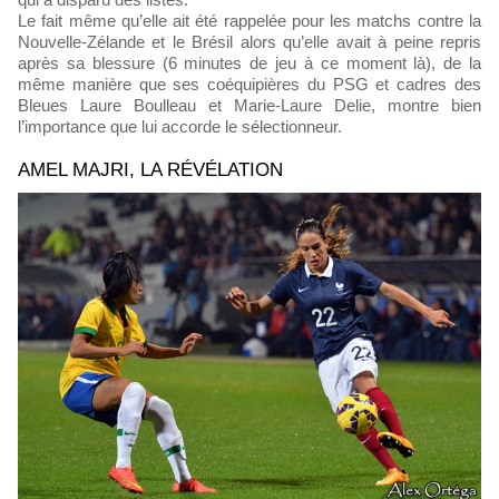
Le fait même qu’elle ait été rappelée pour les matchs contre la
Nouvelle-Zélande et le Brésil alors qu’elle avait à peine repris
après sa blessure (6 minutes de jeu à ce moment là), de la
même manière que ses coéquipières du PSG et cadres des
Bleues Laure Boulleau et Marie-Laure Delie, montre bien
l’importance que lui accorde le sélectionneur.
AMEL MAJRI, LA RÉVÉLATION