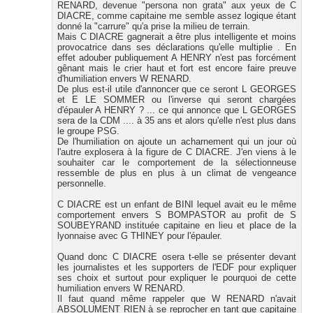
RENARD, devenue "persona non grata" aux yeux de C
DIACRE, comme capitaine me semble assez logique étant
donné la "carrure" qu'a prise la milieu de terrain.
Mais C DIACRE gagnerait a être plus intelligente et moins
provocatrice dans ses déclarations qu'elle multiplie . En
effet adouber publiquement A HENRY n'est pas forcément
gênant mais le crier haut et fort est encore faire preuve
d'humiliation envers W RENARD.
De plus est-il utile d'annoncer que ce seront L GEORGES
et E LE SOMMER ou l'inverse qui seront chargées
d'épauler A HENRY ? ... ce qui annonce que L GEORGES
sera de la CDM .... à 35 ans et alors qu'elle n'est plus dans
le groupe PSG.
De l'humiliation on ajoute un acharnement qui un jour où
l'autre explosera à la figure de C DIACRE. J'en viens à le
souhaiter car le comportement de la sélectionneuse
ressemble de plus en plus à un climat de vengeance
personnelle.
C DIACRE est un enfant de BINI lequel avait eu le même
comportement envers S BOMPASTOR au profit de S
SOUBEYRAND instituée capitaine en lieu et place de la
lyonnaise avec G THINEY pour l'épauler.
Quand donc C DIACRE osera t-elle se présenter devant
les journalistes et les supporters de l'EDF pour expliquer
ses choix et surtout pour expliquer le pourquoi de cette
humiliation envers W RENARD.
Il faut quand même rappeler que W RENARD n'avait
ABSOLUMENT RIEN à se reprocher en tant que capitaine