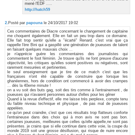
mené l'EDF .....
http://hatch59
2.
Posté par
papouna
le 24/10/2017 19:02
Ces commentaires de Diacre concernant le changement de capitaine
me choquent également. Elle en fait un peu trop dans ce domaine.
Elle fait trop sentir qu'elle a "écarté" Renard. c'est vrai que ça
rappelle l'ère Bini qui a gaspillé une génération de joueuses de talent
en faisant quelques mauvais choix ...
je n'apprécie guère les commentaires des journalistes qui
commentent le foot féminin. Je trouve qu'ils ne font preuve d'aucune
objectivité, les critiques qu'elles soient positives ou négatives, sont
rarement mesurées et pertinentes.
le seul enseignement que je tire de ce match c'est que les
françaises n'ont été capable de construire que lorsque les
ghanéennes, hors de condition ont commencé à avoir des crampes
... dès la 40eme minute !
on a vu soit des buts gag, soit des tirs comme à l'entrainement , de
joueuses qui n'avaient personnes autour d'elles pour les gêner
Quand à la revue d'effectif, elle me laisse très perplexe, compte tenu
du faible niveau technique et physique , de pas mal de joueuses
appelées.
ce qu'on peut craindre, c'est que ces résultats trop flatteurs conforte
l'entraineuse dans des choix qui à mon avis ne sont pas bon.
certaines joueuses, meilleures que celles qu'elle appelle,ne sont pas
présentes. je crains que si elle continue dans cette voie, la coupe du
monde 2019 soit une grosse désillusion, qui risque de nuire encore