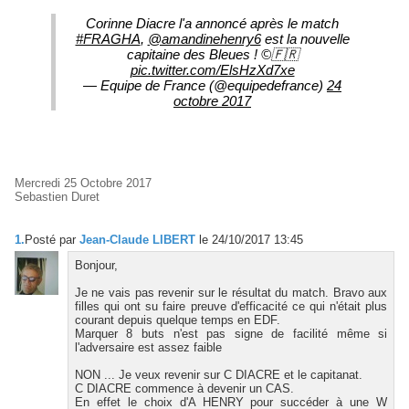
Corinne Diacre l'a annoncé après le match
#FRAGHA
,
@amandinehenry6
est la nouvelle
capitaine des Bleues ! ©️🇫🇷
pic.twitter.com/ElsHzXd7xe
— Equipe de France (@equipedefrance)
24
octobre 2017
Mercredi 25 Octobre 2017
Sebastien Duret
1.
Posté par
Jean-Claude LIBERT
le 24/10/2017 13:45
Bonjour,
Je ne vais pas revenir sur le résultat du match. Bravo aux
filles qui ont su faire preuve d'efficacité ce qui n'était plus
courant depuis quelque temps en EDF.
Marquer 8 buts n'est pas signe de facilité même si
l'adversaire est assez faible
NON ... Je veux revenir sur C DIACRE et le capitanat.
C DIACRE commence à devenir un CAS.
En effet le choix d'A HENRY pour succéder à une W