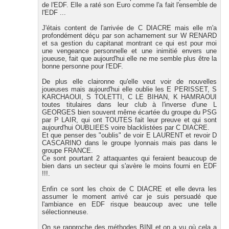
de l'EDF. Elle a raté son Euro comme l'a fait l'ensemble de
l'EDF ...
J'étais content de l'arrivée de C DIACRE mais elle m'a
profondément déçu par son acharnement sur W RENARD
et sa gestion du capitanat montrant ce qui est pour moi
une vengeance personnelle et une inimitié envers une
joueuse, fait que aujourd'hui elle ne me semble plus être la
bonne personne pour l'EDF.
De plus elle claironne qu'elle veut voir de nouvelles
joueuses mais aujourd'hui elle oublie les E PERISSET, S
KARCHAOUI, S TOLETTI, C LE BIHAN, K HAMRAOUI
toutes titulaires dans leur club à l'inverse d'une L
GEORGES bien souvent même écartée du groupe du PSG
par P LAIR, qui ont TOUTES fait leur preuve et qui sont
aujourd'hui OUBLIEES voire blacklistées par C DIACRE.
Et que penser des "oublis" de voir E LAURENT et revoir D
CASCARINO dans le groupe lyonnais mais pas dans le
groupe FRANCE.
Ce sont pourtant 2 attaquantes qui feraient beaucoup de
bien dans un secteur qui s'avère le moins fourni en EDF
!!!.
Enfin ce sont les choix de C DIACRE et elle devra les
assumer le moment arrivé car je suis persuadé que
l'ambiance en EDF risque beaucoup avec une telle
sélectionneuse.
On se rapproche des méthodes BINI et on a vu où cela a