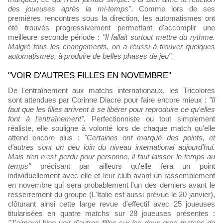
des joueuses après la mi-temps"
. Comme lors de ses
premières rencontres sous la direction, les automatismes ont
été trouvés progressivement permettant d'accomplir une
meilleure seconde période :
"Il fallait surtout mettre du rythme.
Malgré tous les changements, on a réussi à trouver quelques
automatismes, à produire de belles phases de jeu".
"VOIR D'AUTRES FILLES EN NOVEMBRE"
De l'entraînement aux matchs internationaux, les Tricolores
sont attendues par Corinne Diacre pour faire encore mieux :
"Il
faut que les filles arrivent à se libérer pour reproduire ce qu'elles
font à l'entraînement".
Perfectionniste ou tout simplement
réaliste, elle souligne à volonté lors de chaque match qu'elle
attend encore plus :
"Certaines ont marqué des points, et
d'autres sont un peu loin du niveau international aujourd'hui.
Mais rien n'est perdu pour personne, il faut laisser le temps au
temps"
précisant par ailleurs qu'elle fera un point
individuellement avec elle et leur club avant un rassemblement
en novembre qui sera probablement l'un des derniers avant le
resserrement du groupe (L'Italie est aussi prévue le 20 janvier),
clôturant ainsi cette large revue d'effectif avec 25 joueuses
titularisées en quatre matchs sur 28 joueuses présentes :
"J'aimerai bien voir d'autres filles sur les deux gros matchs de