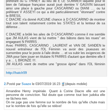
préférant ou G THINEY au lieu de E LE SOMMER laquelle pour le
bien de l'attaque française aurait joué derrière V GAUVIN laissant
ainsi une place à gauche pour CASCARINO ou DIANI .... ou lui
préférant V ASSEYI ce qui a été particulièrement "étonnant" contre
le BRESIL
C DIACRE n'a donné AUCUNE chance à D CASCARINO de montrer
tout son talent notamment contre les STATES et la lenteur de sa
défense ..
C DIACRE a brûlé les ailes de D CASCARINO comme il me semble
que JM AULAS vient de lui mettre " des bâtons dans les roues" en
engageant N PARRIS .
Avec PARRIS, CASCARINO , LAURENT et VAN DE SANDEN le
nouvel entraîneur de l'OL Féminin va avoir des joueuses en
surnombre pour le poste à l'aile droite ... et va subir les exigences de
JMA pour faire jouer en titulaire N PARRIS d'autant que derrière elle il
y a ... L BRONZE !!!.
JM AULAS vient de mettre une "grosse épine" dans l'OL féminin
...............
http://hatch59
2.
Posté par
Suaze
le 03/07/2019 16:23
(depuis mobile)
Amandine Henry impériale. Quant à Corine Diacre elle est une
personne de conviction. Nul doute que comme tout bon judoka elle
ne lâchera rien.
On ne juge pas une femme sur le nombre de fois qu''elle chute mais
sur le nombre de fois qu''elle se relève!