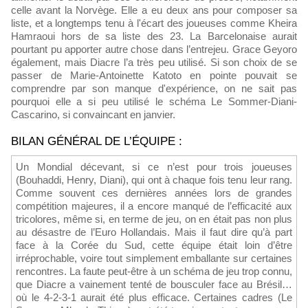
celle avant la Norvège. Elle a eu deux ans pour composer sa
liste, et a longtemps tenu à l'écart des joueuses comme Kheira
Hamraoui hors de sa liste des 23. La Barcelonaise aurait
pourtant pu apporter autre chose dans l’entrejeu. Grace Geyoro
également, mais Diacre l’a très peu utilisé. Si son choix de se
passer de Marie-Antoinette Katoto en pointe pouvait se
comprendre par son manque d'expérience, on ne sait pas
pourquoi elle a si peu utilisé le schéma Le Sommer-Diani-
Cascarino, si convaincant en janvier.
BILAN GÉNÉRAL DE L’ÉQUIPE :
Un Mondial décevant, si ce n’est pour trois joueuses
(Bouhaddi, Henry, Diani), qui ont à chaque fois tenu leur rang.
Comme souvent ces dernières années lors de grandes
compétition majeures, il a encore manqué de l’efficacité aux
tricolores, même si, en terme de jeu, on en était pas non plus
au désastre de l’Euro Hollandais. Mais il faut dire qu’à part
face à la Corée du Sud, cette équipe était loin d’être
irréprochable, voire tout simplement emballante sur certaines
rencontres. La faute peut-être à un schéma de jeu trop connu,
que Diacre a vainement tenté de bousculer face au Brésil…
où le 4-2-3-1 aurait été plus efficace. Certaines cadres (Le