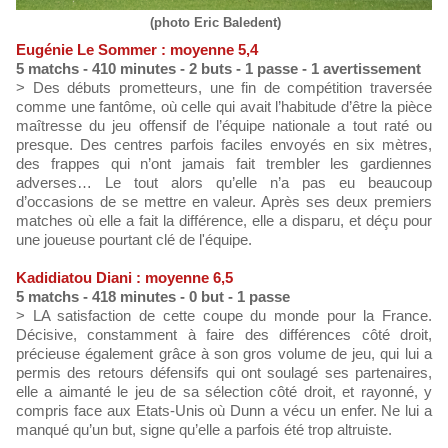
(photo Eric Baledent)
Eugénie Le Sommer : moyenne 5,4
5 matchs - 410 minutes - 2 buts - 1 passe - 1 avertissement
> Des débuts prometteurs, une fin de compétition traversée
comme une fantôme, où celle qui avait l’habitude d’être la pièce
maîtresse du jeu offensif de l’équipe nationale a tout raté ou
presque. Des centres parfois faciles envoyés en six mètres,
des frappes qui n’ont jamais fait trembler les gardiennes
adverses… Le tout alors qu’elle n’a pas eu beaucoup
d’occasions de se mettre en valeur. Après ses deux premiers
matches où elle a fait la différence, elle a disparu, et déçu pour
une joueuse pourtant clé de l'équipe.
Kadidiatou Diani : moyenne 6,5
5 matchs - 418 minutes - 0 but - 1 passe
> LA satisfaction de cette coupe du monde pour la France.
Décisive, constamment à faire des différences côté droit,
précieuse également grâce à son gros volume de jeu, qui lui a
permis des retours défensifs qui ont soulagé ses partenaires,
elle a aimanté le jeu de sa sélection côté droit, et rayonné, y
compris face aux Etats-Unis où Dunn a vécu un enfer. Ne lui a
manqué qu’un but, signe qu’elle a parfois été trop altruiste.