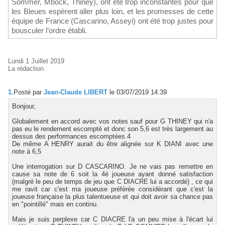
Sommer, Mbock, Thiney), ont été trop inconstantes pour que
les Bleues espèrent aller plus loin, et les promesses de cette
équipe de France (Cascarino, Asseyi) ont été trop justes pour
bousculer l’ordre établi.
Lundi 1 Juillet 2019
La rédaction
1.
Posté par
Jean-Claude LIBERT
le 03/07/2019 14:39
Bonjour,
Globalement en accord avec vos notes sauf pour G THINEY qui n'a
pas eu le rendement escompté et donc son 5,6 est très largement au
dessus des performances escomptées.4
De même A HENRY aurait du être alignée sur K DIANI avec une
note à 6,5
Une interrogation sur D CASCARINO. Je ne vais pas remettre en
cause sa note de 6 soit la 4é joueuse ayant donné satisfaction
(malgré le peu de temps de jeu que C DIACRE lui a accordé) , ce qui
me ravit car c'est ma joueuse préférée considérant que c'est la
joueuse française la plus talentueuse et qui doit avoir sa chance pas
en "pointillé" mais en continu.
Mais je suis perplexe car C DIACRE l'a un peu mise à l'écart lui