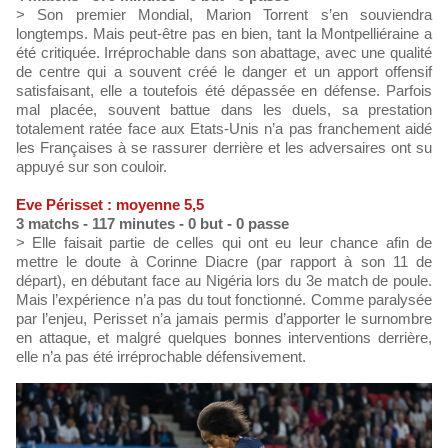
> Son premier Mondial, Marion Torrent s’en souviendra
longtemps. Mais peut-être pas en bien, tant la Montpelliéraine a
été critiquée. Irréprochable dans son abattage, avec une qualité
de centre qui a souvent créé le danger et un apport offensif
satisfaisant, elle a toutefois été dépassée en défense. Parfois
mal placée, souvent battue dans les duels, sa prestation
totalement ratée face aux Etats-Unis n’a pas franchement aidé
les Françaises à se rassurer derrière et les adversaires ont su
appuyé sur son couloir.
Eve Périsset : moyenne 5,5
3 matchs - 117 minutes - 0 but - 0 passe
> Elle faisait partie de celles qui ont eu leur chance afin de
mettre le doute à Corinne Diacre (par rapport à son 11 de
départ), en débutant face au Nigéria lors du 3e match de poule.
Mais l’expérience n’a pas du tout fonctionné. Comme paralysée
par l’enjeu, Perisset n’a jamais permis d’apporter le surnombre
en attaque, et malgré quelques bonnes interventions derrière,
elle n’a pas été irréprochable défensivement.