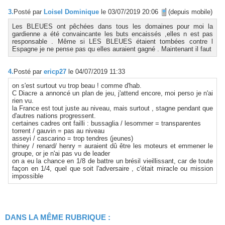
3.
Posté par
Loisel Dominique
le 03/07/2019 20:06
(depuis mobile)
Les BLEUES ont pêchées dans tous les domaines pour moi la
gardienne a été convaincante les buts encaissés ,elles n est pas
responsable . Même si LES BLEUES étaient tombées contre l
Espagne je ne pense pas qu elles auraient gagné . Maintenant il faut
4.
Posté par
ericp27
le 04/07/2019 11:33
on s'est surtout vu trop beau ! comme d'hab.
C Diacre a annoncé un plan de jeu, j'attend encore, moi perso je n'ai
rien vu.
la France est tout juste au niveau, mais surtout , stagne pendant que
d'autres nations progressent.
certaines cadres ont failli : bussaglia / lesommer = transparentes
torrent / gauvin = pas au niveau
asseyi / cascarino = trop tendres (jeunes)
thiney / renard/ henry = auraient dû être les moteurs et emmener le
groupe, or je n'ai pas vu de leader
on a eu la chance en 1/8 de battre un brésil vieillissant, car de toute
façon en 1/4, quel que soit l'adversaire , c'était miracle ou mission
impossible
DANS LA MÊME RUBRIQUE :