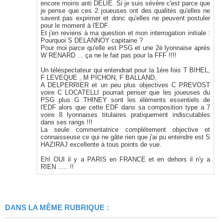
encore moins anti DELIE. Si je suis sévère c'est parce que
je pense que ces 2 joueuses ont des qualités qu'elles ne
savent pas exprimer et donc qu'elles ne peuvent postuler
pour le moment à l'EDF.
Et j'en reviens à ma question et mon interrogation initiale :
Pourquoi S DELANNOY capitaine ?
Pour moi parce qu'elle est PSG et une 2é lyonnaise après
W RENARD ... ça ne le fait pas pour la FFF !!!!
Un téléspectateur qui entendrait pour la 1ére fois T BIHEL,
F LEVEQUE , M PICHON, F BALLAND,
A DELPERRIER et un peu plus objectives C PREVOST
voire C LOCATELLI pourrait penser que les joueuses du
PSG plus G THINEY sont les éléments essentiels de
l'EDF alors que cette EDF dans sa composition type a 7
voire 8 lyonnaises titulaires pratiquement indiscutables
dans ses rangs !!!
La seule commentatrice complétement objective et
connaisseuse ce qui ne gâte rien que j'ai pu entendre est S
HAZIRAJ excellente à tous points de vue.
Eh! OUI il y a PARIS en FRANCE et en dehors il n'y a
RIEN ..... !!
DANS LA MÊME RUBRIQUE :