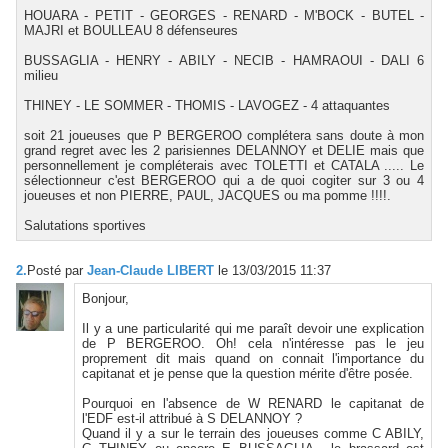
HOUARA - PETIT - GEORGES - RENARD - M'BOCK - BUTEL -
MAJRI et BOULLEAU 8 défenseures
BUSSAGLIA - HENRY - ABILY - NECIB - HAMRAOUI - DALI 6
milieu
THINEY - LE SOMMER - THOMIS - LAVOGEZ - 4 attaquantes
soit 21 joueuses que P BERGEROO complétera sans doute à mon
grand regret avec les 2 parisiennes DELANNOY et DELIE mais que
personnellement je compléterais avec TOLETTI et CATALA ..... Le
sélectionneur c'est BERGEROO qui a de quoi cogiter sur 3 ou 4
joueuses et non PIERRE, PAUL, JACQUES ou ma pomme !!!!.
Salutations sportives
2.
Posté par
Jean-Claude LIBERT
le 13/03/2015 11:37
Bonjour,
Il y a une particularité qui me paraît devoir une explication
de P BERGEROO. Oh! cela n'intéresse pas le jeu
proprement dit mais quand on connait l'importance du
capitanat et je pense que la question mérite d'être posée.
Pourquoi en l'absence de W RENARD le capitanat de
l'EDF est-il attribué à S DELANNOY ?
Quand il y a sur le terrain des joueuses comme C ABILY,