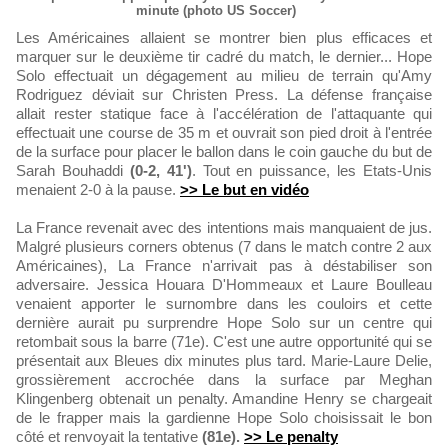
minute (photo US Soccer)
Les Américaines allaient se montrer bien plus efficaces et
marquer sur le deuxième tir cadré du match, le dernier... Hope
Solo effectuait un dégagement au milieu de terrain qu'Amy
Rodriguez déviait sur Christen Press. La défense française
allait rester statique face à l'accélération de l'attaquante qui
effectuait une course de 35 m et ouvrait son pied droit à l'entrée
de la surface pour placer le ballon dans le coin gauche du but de
Sarah Bouhaddi
(0-2, 41')
. Tout en puissance, les Etats-Unis
menaient 2-0 à la pause.
>> Le but en vidéo
La France revenait avec des intentions mais manquaient de jus.
Malgré plusieurs corners obtenus (7 dans le match contre 2 aux
Américaines), La France n'arrivait pas à déstabiliser son
adversaire. Jessica Houara D'Hommeaux et Laure Boulleau
venaient apporter le surnombre dans les couloirs et cette
dernière aurait pu surprendre Hope Solo sur un centre qui
retombait sous la barre (71e). C'est une autre opportunité qui se
présentait aux Bleues dix minutes plus tard. Marie-Laure Delie,
grossièrement accrochée dans la surface par Meghan
Klingenberg obtenait un penalty. Amandine Henry se chargeait
de le frapper mais la gardienne Hope Solo choisissait le bon
côté et renvoyait la tentative
(81e).
>> Le penalty