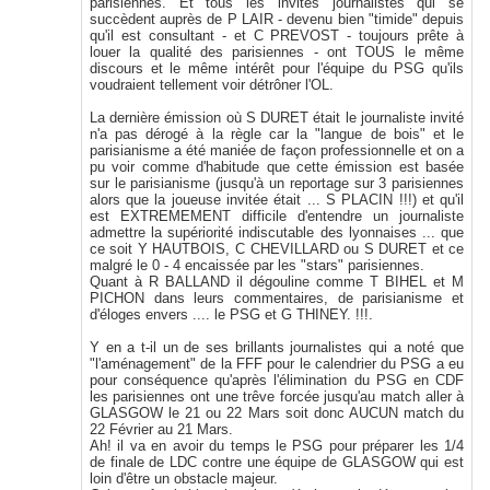
parisiennes. Et tous les invités journalistes qui se
succèdent auprès de P LAIR - devenu bien "timide" depuis
qu'il est consultant - et C PREVOST - toujours prête à
louer la qualité des parisiennes - ont TOUS le même
discours et le même intérêt pour l'équipe du PSG qu'ils
voudraient tellement voir détrôner l'OL.
La dernière émission où S DURET était le journaliste invité
n'a pas dérogé à la règle car la "langue de bois" et le
parisianisme a été maniée de façon professionnelle et on a
pu voir comme d'habitude que cette émission est basée
sur le parisianisme (jusqu'à un reportage sur 3 parisiennes
alors que la joueuse invitée était ... S PLACIN !!!) et qu'il
est EXTREMEMENT difficile d'entendre un journaliste
admettre la supériorité indiscutable des lyonnaises ... que
ce soit Y HAUTBOIS, C CHEVILLARD ou S DURET et ce
malgré le 0 - 4 encaissée par les "stars" parisiennes.
Quant à R BALLAND il dégouline comme T BIHEL et M
PICHON dans leurs commentaires, de parisianisme et
d'éloges envers .... le PSG et G THINEY. !!!.
Y en a t-il un de ses brillants journalistes qui a noté que
"l'aménagement" de la FFF pour le calendrier du PSG a eu
pour conséquence qu'après l'élimination du PSG en CDF
les parisiennes ont une trêve forcée jusqu'au match aller à
GLASGOW le 21 ou 22 Mars soit donc AUCUN match du
22 Février au 21 Mars.
Ah! il va en avoir du temps le PSG pour préparer les 1/4
de finale de LDC contre une équipe de GLASGOW qui est
loin d'être un obstacle majeur.