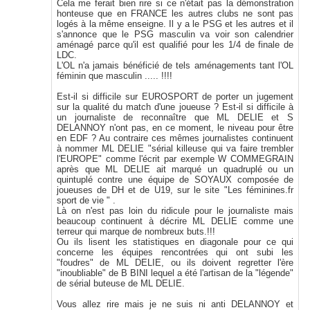
Cela me ferait bien rire si ce n'était pas la démonstration
honteuse que en FRANCE les autres clubs ne sont pas
logés à la même enseigne. Il y a le PSG et les autres et il
s'annonce que le PSG masculin va voir son calendrier
aménagé parce qu'il est qualifié pour les 1/4 de finale de
LDC.
L'OL n'a jamais bénéficié de tels aménagements tant l'OL
féminin que masculin ..... !!!!
Est-il si difficile sur EUROSPORT de porter un jugement
sur la qualité du match d'une joueuse ? Est-il si difficile à
un journaliste de reconnaître que ML DELIE et S
DELANNOY n'ont pas, en ce moment, le niveau pour être
en EDF ? Au contraire ces mêmes journalistes continuent
à nommer ML DELIE "sérial killeuse qui va faire trembler
l'EUROPE" comme l'écrit par exemple W COMMEGRAIN
après que ML DELIE ait marqué un quadruplé ou un
quintuplé contre une équipe de SOYAUX composée de
joueuses de DH et de U19, sur le site "Les féminines.fr
sport de vie " .
Là on n'est pas loin du ridicule pour le journaliste mais
beaucoup continuent à décrire ML DELIE comme une
terreur qui marque de nombreux buts.!!!
Ou ils lisent les statistiques en diagonale pour ce qui
concerne les équipes rencontrées qui ont subi les
"foudres" de ML DELIE, ou ils doivent regretter l'ère
"inoubliable" de B BINI lequel a été l'artisan de la "légende"
de sérial buteuse de ML DELIE.
Vous allez rire mais je ne suis ni anti DELANNOY et