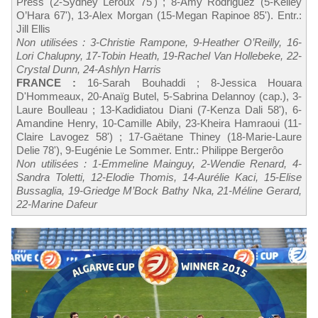
Press (2-Sydney Leroux 75') ; 8-Amy Rodriguez (5-Kelley
O’Hara 67'), 13-Alex Morgan (15-Megan Rapinoe 85'). Entr.:
Jill Ellis
Non utilisées : 3-Christie Rampone, 9-Heather O’Reilly, 16-
Lori Chalupny, 17-Tobin Heath, 19-Rachel Van Hollebeke, 22-
Crystal Dunn, 24-Ashlyn Harris
FRANCE :
16-Sarah Bouhaddi ; 8-Jessica Houara
D'Hommeaux, 20-Anaïg Butel, 5-Sabrina Delannoy (cap.), 3-
Laure Boulleau ; 13-Kadidiatou Diani (7-Kenza Dali 58'), 6-
Amandine Henry, 10-Camille Abily, 23-Kheira Hamraoui (11-
Claire Lavogez 58') ; 17-Gaëtane Thiney (18-Marie-Laure
Delie 78'), 9-Eugénie Le Sommer. Entr.: Philippe Bergerôo
Non utilisées : 1-Emmeline Mainguy, 2-Wendie Renard, 4-
Sandra Toletti, 12-Elodie Thomis, 14-Aurélie Kaci, 15-Elise
Bussaglia, 19-Griedge M’Bock Bathy Nka, 21-Méline Gerard,
22-Marine Dafeur