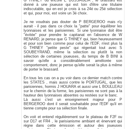
G THINEY ou encore E BUSSAGLIA , le brassard est
donné à une joueuse qui est loin d'être une titulaire
indiscutable, qui en est je crois à sa 24é ou 25é sélection
et qui, pour moi, est voire un 3é choix.
Je ne voudrais pas douter de P BERGEROO mais n'y
aurait - il pas dans ce choix la "patte" pour équilibrer les
lyonnaises et les parisiennes. Si une lyonnaise doit être
"évitée" pour prendre le capitanat en l'absence de W
RENARD, je pense que G THINEY qui, bien heureusement
et pour son bien comme pour celui de l'EDF, n'est plus la
G THINEY "petite peste" qui régentait tout avec S
SOUBEYRAND, même la sélection ou plutôt la non
sélection de certaines joueuses, du temps de B BINI à
savoir qu'elle a considérablement améliorée son
comportement, donc je pense qu'elle serait la plus à même
de porter le brassard.
En tous les cas on a pu voir dans ce dernier match contre
les STATES , mais aussi contre le PORTUGAL, que les
parisiennes, hormis J HOUARA et aussi une L BOULLEAU
sur le chemin de la forme, les parisiennes ne sont pas à la
hauteur des lyonnaises absentes ou restées sur le banc.
Là aussi c'est un enseignement majeur pour P
BERGEROO dont il serait souhaitable pour l'EDF qu'il en
tienne compte pour sa sélection finale.
On voit et entend régulièrement sur le plateau de F2F ou
sur D17 et FR4 , le parisianisme ambiant et énervant qui
règne dans cette émission et autour des joueuses