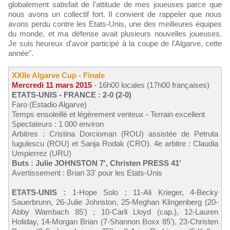
globalement satisfait de l'attitude de mes joueuses parce que
nous avons un collectif fort. Il convient de rappeler que nous
avons perdu contre les Etats-Unis, une des meilleures équipes
du monde, et ma défense avait plusieurs nouvelles joueuses.
Je suis heureux d'avoir participé à la coupe de l'Algarve, cette
année".
XXIIe Algarve Cup - Finale
Mercredi 11 mars 2015
- 16h00 locales (17h00 françaises)
ETATS-UNIS - FRANCE : 2-0 (2-0)
Faro (Estadio Algarve)
Temps ensoleillé et légèrement venteux - Terrain excellent
Spectateurs : 1 000 environ
Arbitres : Cristina Dorcioman (ROU) assistée de Petruta
Iugulescu (ROU) et Sanja Rodak (CRO). 4e arbitre : Claudia
Umpierrez (URU)
Buts : Julie JOHNSTON 7', Christen PRESS 41'
Avertissement : Brian 33' pour les Etats-Unis
ETATS-UNIS :
1-Hope Solo ; 11-Ali Krieger, 4-Becky
Sauerbrunn, 26-Julie Johnston, 25-Meghan Klingenberg (20-
Abby Wambach 85') ; 10-Carli Lloyd (cap.), 12-Lauren
Holiday, 14-Morgan Brian (7-Shannon Boxx 85'), 23-Christen