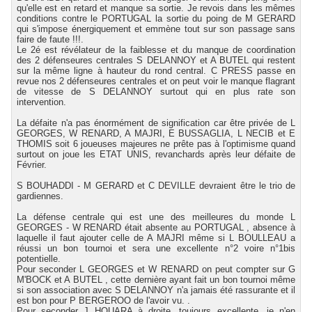
qu'elle est en retard et manque sa sortie. Je revois dans les mêmes
conditions contre le PORTUGAL la sortie du poing de M GERARD
qui s'impose énergiquement et emmène tout sur son passage sans
faire de faute !!!.
Le 2é est révélateur de la faiblesse et du manque de coordination
des 2 défenseures centrales S DELANNOY et A BUTEL qui restent
sur la même ligne à hauteur du rond central. C PRESS passe en
revue nos 2 défenseures centrales et on peut voir le manque flagrant
de vitesse de S DELANNOY surtout qui en plus rate son
intervention.
La défaite n'a pas énormément de signification car être privée de L
GEORGES, W RENARD, A MAJRI, E BUSSAGLIA, L NECIB et E
THOMIS soit 6 joueuses majeures ne prête pas à l'optimisme quand
surtout on joue les ETAT UNIS, revanchards après leur défaite de
Février.
S BOUHADDI - M GERARD et C DEVILLE devraient être le trio de
gardiennes.
La défense centrale qui est une des meilleures du monde L
GEORGES - W RENARD était absente au PORTUGAL , absence à
laquelle il faut ajouter celle de A MAJRI même si L BOULLEAU a
réussi un bon tournoi et sera une excellente n°2 voire n°1bis
potentielle.
Pour seconder L GEORGES et W RENARD on peut compter sur G
M'BOCK et A BUTEL , cette dernière ayant fait un bon tournoi même
si son association avec S DELANNOY n'a jamais été rassurante et il
est bon pour P BERGEROO de l'avoir vu. .
Pour seconder J HOUARA à droite, toujours excellente, je n'en