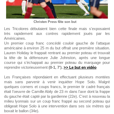
Christen Press fête son but
Les Tricolores débutaient bien cette finale mais s'exposaient
très rapidement aux contres rapidement joués par les
Américaines.
Un premier coup franc concédé couloir gauche de l'attaque
américaine à environ 25 m du but offrait une première situation.
Lauren Holiday le frappait rentrant au premier poteau et trouvait
la tête de la défenseure Julie Johnston, après une longue
course qui s'échappait au premier poteau du marquage pour
reprendre victorieusement
(0-1, 7').
>> Le but en vidéo
Les Françaises répondaient en effectuant plusieurs montées
mais sans parvenir à venir inquiéter Hope Solo. Malgré
quelques corners et coups francs, le premier tir cadré français
était l'oeuvre de Camille Abily de 23 m dans l'axe dont la frappe
du gauche était capté par la gardienne (22e). C'est à nouveau la
milieu lyonnais sur un coup franc frappé au second poteau qui
obligeait Hope Solo à une intervention dans ses six mètres qui
boxait le ballon (34e).