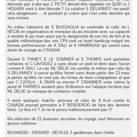
démords pas à dire que C PETIT devrait être rappelée car QUID si J
HOUARA vient à être blessée ? La solution S DELANNOY me paraît
ultra dangereuse ... et pourtant je crains que c'est cette dernière qui
sera choisie
Au milieu l'absence de E BUSSAGLIA en sentinelle et celle de L
NECIB en organisatrice et meneuse du jeu tricolore avec sa capacité
à orienter le jeu mais aussi par la dangerosité de ses tirs de loin et la
qualité millimétrique des ses CPA sont un lourd handicap malgré les
bonnes performances de K DALI et K HAMRAOUI qui seront sans
doute du voyage au CANADA.
Devant G THINEY, E LE SOMMER et E THOMIS sont partantes
certaines et C LAVOGEZ a sans doute un pied et demi dans l'avion
comme K DALI. Le cas ML DELIE me semble le même que celui de
S DELANNOY à savoir qu'elles feront sans doute partie des 23 mais
je pense qu'elles ne sont pas du niveau de leurs coéquipières et que
une C CATALA , K DIANI ou encore P CRAMMER voire même la
jeune M TARRIEU auraient plus d'influence sur l'attaque tricolore que
ML DELIE en manque de confiance complet.
Il reste quelques matchs amicaux et celui du 9 Avril contre le
CANADA pourrait permettre à P BERGEROO de faire des derniers
tests. Le fera t-il ? Je ne le pense malheureusement pas !!!
Ma sélection de 21 joueuses assurées du voyage sauf blessures ou
grosse méforme :
BOUHADDI - GERARD - DEVILLE 3 gardiennes dans l'ordre