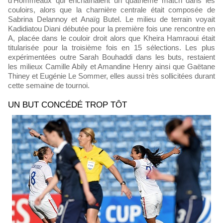
d'Hommeaux qui enchaînaient un quatrième match dans les
couloirs, alors que la charnière centrale était composée de
Sabrina Delannoy et Anaïg Butel. Le milieu de terrain voyait
Kadidiatou Diani débutée pour la première fois une rencontre en
A, placée dans le couloir droit alors que Kheira Hamraoui était
titularisée pour la troisième fois en 15 sélections. Les plus
expérimentées outre Sarah Bouhaddi dans les buts, restaient
les milieux Camille Abily et Amandine Henry ainsi que Gaëtane
Thiney et Eugénie Le Sommer, elles aussi très sollicitées durant
cette semaine de tournoi.
UN BUT CONCÉDÉ TROP TÔT