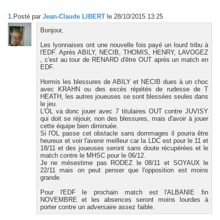
1.
Posté par
Jean-Claude LIBERT
le 28/10/2015 13:25
Bonjour,
Les lyonnaises ont une nouvelle fois payé un lourd tribu à
l'EDF. Après ABILY, NECIB, THOMIS, HENRY, LAVOGEZ
, c'est au tour de RENARD d'être OUT après un match en
EDF.
Hormis les blessures de ABILY et NECIB dues à un choc
avec KRAHN ou des excès répétés de rudesse de T
HEATH, les autres joueuses se sont blessées seules dans
le jeu.
L'OL va donc jouer avec 7 titulaires OUT contre JUVISY
qui doit se réjouir, non des blessures, mais d'avoir à jouer
cette équipe bien diminuée.
Si l'OL passe cet obstacle sans dommages il pourra être
heureux et voir l'avenir meilleur car la LDC est pour le 11 et
18/11 et des joueuses seront sans doute récupérées et le
match contre le MHSC pour le 06/12.
Je ne mésestime pas RODEZ le 08/11 et SOYAUX le
22/11 mais on peut penser que l'opposition est moins
grande.
Pour l'EDF le prochain match est l'ALBANIE fin
NOVEMBRE et les absences seront moins lourdes à
porter contre un adversaire assez faible.