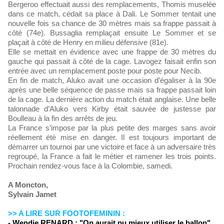
Bergeroo effectuait aussi des remplacements, Thomis muselée
dans ce match, cédait sa place à Dali. Le Sommer tentait une
nouvelle fois sa chance de 30 mètres mais sa frappe passait à
côté (74e). Bussaglia remplaçait ensuite Le Sommer et se
plaçait à côté de Henry en milieu défensive (81e).
Elle se mettait en évidence avec une frappe de 30 mètres du
gauche qui passait à côté de la cage. Lavogez faisait enfin son
entrée avec un remplacement poste pour poste pour Necib.
En fin de match, Aluko avait une occasion d’égaliser à la 90e
après une belle séquence de passe mais sa frappe passait loin
de la cage. La dernière action du match était anglaise. Une belle
talonnade d’Aluko vers Kirby était sauvée de justesse par
Boulleau à la fin des arrêts de jeu.
La France s’impose par la plus petite des marges sans avoir
réellement été mise en danger. Il est toujours important de
démarrer un tournoi par une victoire et face à un adversaire très
regroupé, la France a fait le métier et ramener les trois points.
Prochain rendez-vous face à la Colombie, samedi.
A Moncton,
Sylvain Jamet
>> A LIRE SUR FOOTOFEMININ :
- Wendie RENARD : "On aurait pu mieux utiliser le ballon"