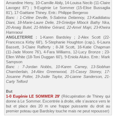
Amandine Heny, 10-Camille Abily, 14-Louisa Necib (11-Claire
Lavogez 87') ; 9-Eugénie Le Sommer (15-Elise Bussaglia
81'), 17-Gaëtane Thiney. Entr.: Philippe Bergeroo
Banc : 1-Céline Deville, 5-Sabrina Delannoy, 13-Kadidiatou
Diani, 18-Marie-Laure Delie, 19-Griedge Mbock Bathy Nka,
20-Anaig Butel, 21-Méline Gérard, 22-Amel Majri, 23-Kheira
Hamraoui
ANGLETERRE :
1-Karen Bardsley ; 2-Alex Scott (22-
Francesca Kirby 68'), 5-Stephanie Houghton (cap.), 6-Laura
Bassett, 3-Claire Rafferty ; 8-Jill Scott, 16-Katie Chapman
(11-Jade Moore 76'), 4-Fara Williams, 12-Lucy Bronze ; 23-
Ellen White (18-Toni Duggan 60'), 9-Eniola Aluko. Entr.: Mark
Sampson
Banc : 7-Jordan Nobbs, 10-Karen Carney, 13-Siobhan
Chamberlain, 14-Alex Greenwood, 15-Casey Stoney, 17-
Josanne Potter, 19-Jodie Taylor, 20-Lianne Sanderson, 21-
Carly Telford
But
1-0 Eugénie LE SOMMER 29'
(Récupération de Thiney qui
donne à Le Sommer. Excentrée à droite, elle s'avance vers le
but et place des 20 m une frappe puissante du droit au
premier poteau que Bardsley touche mais ne peut repousser)