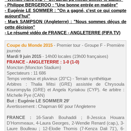
- Philippe BERGEROO : "Une bonne entrée en matière"
- Eugénie LE SOMMER : "On a gagné, c'est ce qui compte
aujourd'hui"
- Mark SAMPSON (Angleterre) : "Nous sommes déçus de
cette décision"
- Le résumé vidéo de FRANCE - ANGLETERRE (FIFA TV)
Coupe du Monde 2015
- Premier tour - Groupe F - Première
journée
Mardi 9 juin 2015
- 14h00 locales (19h00 françaises)
FRANCE - ANGLETERRE : 1-0 (1-0)
Moncton (Moncton Stadium)
Spectateurs : 11 686
Temps venteux et pluvieux (20°C) - Terrain synthétique
Arbitres : Thalia Mitsi (GRE) assistée de Chrysoula
Kourompylia (GRE) et Angela Kyriakou (CYP). 4e arbitre :
Michelle Pye (CAN)
But : Eugénie LE SOMMER 29'
Avertissement : Chapman 66' pour l'Angleterre
FRANCE :
16-Sarah Bouhaddi ; 8-Jessica Houara
D'Hommeaux, 4-Laura Georges, 2-Wendie Renard (cap.), 3-
Laure Boulleau ; 12-Elodie Thomis (7-Kenza Dali 71'), 6-