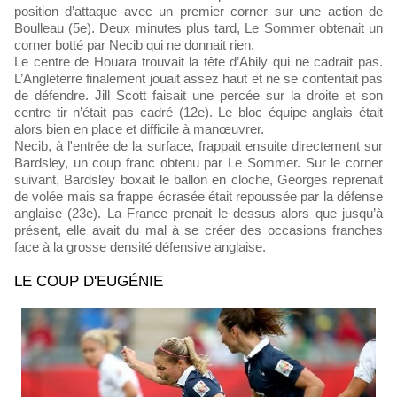
position d’attaque avec un premier corner sur une action de
Boulleau (5e). Deux minutes plus tard, Le Sommer obtenait un
corner botté par Necib qui ne donnait rien.
Le centre de Houara trouvait la tête d’Abily qui ne cadrait pas.
L’Angleterre finalement jouait assez haut et ne se contentait pas
de défendre. Jill Scott faisait une percée sur la droite et son
centre tir n’était pas cadré (12e). Le bloc équipe anglais était
alors bien en place et difficile à manœuvrer.
Necib, à l'entrée de la surface, frappait ensuite directement sur
Bardsley, un coup franc obtenu par Le Sommer. Sur le corner
suivant, Bardsley boxait le ballon en cloche, Georges reprenait
de volée mais sa frappe écrasée était repoussée par la défense
anglaise (23e). La France prenait le dessus alors que jusqu’à
présent, elle avait du mal à se créer des occasions franches
face à la grosse densité défensive anglaise.
LE COUP D'EUGÉNIE