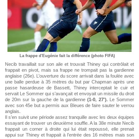
La frappe d'Eugénie fait la différence (photo FIFA)
Necib travaillait sur son aile et trouvait Thiney qui contrôlait et
frappait en pivot, mais sa frappe ne trompait pas la gardienne
anglaise (26e). L’ouverture du score arrivait dans la foulée avec
une balle perdue à 35 mètres du but par Chapman après une
passe hasardeuse de Bassett, Thiney interceptait le cuir et
servait Le Sommer qui s’avançait et envoyait un missile du droit
de 20m sur la gauche de la gardienne
(1-0, 27').
Le Sommer
avec son 45e but a permis aux Bleues de faire sauter le verrou
anglais.
Il s’en suivit une période assez tranquille avec les deux équipes
essayant de trouver un deuxième souffle. A la 38e minute Necib
frappait un corner à droite qui lui était repoussé, elle prenait
appui sur Thiney et frappait à l’entrée des 16 mètres mais son