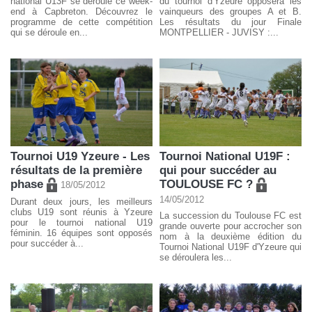
national U13F se déroule ce week-
du tournoi d'Yzeure opposera les
end à Capbreton. Découvrez le
vainqueurs des groupes A et B.
programme de cette compétition
Les résultats du jour Finale
qui se déroule en...
MONTPELLIER - JUVISY :...
Tournoi U19 Yzeure - Les
Tournoi National U19F :
résultats de la première
qui pour succéder au
phase
TOULOUSE FC ?
18/05/2012
14/05/2012
Durant deux jours, les meilleurs
clubs U19 sont réunis à Yzeure
La succession du Toulouse FC est
pour le tournoi national U19
grande ouverte pour accrocher son
féminin. 16 équipes sont opposés
nom à la deuxième édition du
pour succéder à...
Tournoi National U19F d'Yzeure qui
se déroulera les...