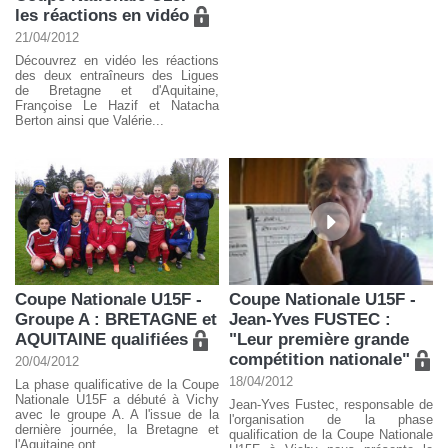
les réactions en vidéo
21/04/2012
Découvrez en vidéo les réactions
des deux entraîneurs des Ligues
de Bretagne et d'Aquitaine,
Françoise Le Hazif et Natacha
Berton ainsi que Valérie...
Coupe Nationale U15F -
Coupe Nationale U15F -
Groupe A : BRETAGNE et
Jean-Yves FUSTEC :
AQUITAINE qualifiées
"Leur première grande
compétition nationale"
20/04/2012
18/04/2012
La phase qualificative de la Coupe
Nationale U15F a débuté à Vichy
Jean-Yves Fustec, responsable de
avec le groupe A. A l'issue de la
l'organisation de la phase
dernière journée, la Bretagne et
qualification de la Coupe Nationale
l'Aquitaine ont...