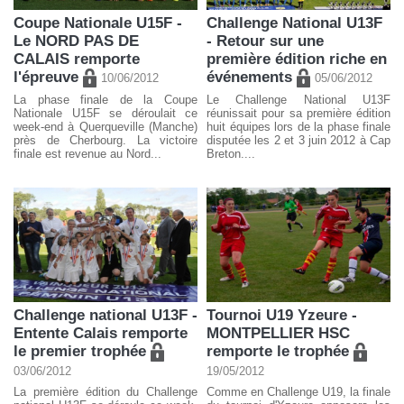
Coupe Nationale U15F -
Challenge National U13F
Le NORD PAS DE
- Retour sur une
CALAIS remporte
première édition riche en
l'épreuve
événements
10/06/2012
05/06/2012
La phase finale de la Coupe
Le Challenge National U13F
Nationale U15F se déroulait ce
réunissait pour sa première édition
week-end à Querqueville (Manche)
huit équipes lors de la phase finale
près de Cherbourg. La victoire
disputée les 2 et 3 juin 2012 à Cap
finale est revenue au Nord...
Breton....
Challenge national U13F -
Tournoi U19 Yzeure -
Entente Calais remporte
MONTPELLIER HSC
le premier trophée
remporte le trophée
03/06/2012
19/05/2012
La première édition du Challenge
Comme en Challenge U19, la finale