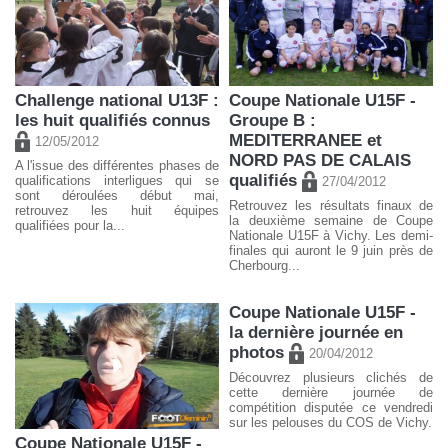
Challenge national U13F :
Coupe Nationale U15F -
les huit qualifiés connus
Groupe B :
MEDITERRANEE et
12/05/2012
NORD PAS DE CALAIS
A l'issue des différentes phases de
qualifiés
qualifications interligues qui se
27/04/2012
sont déroulées début mai,
Retrouvez les résultats finaux de
retrouvez les huit équipes
la deuxième semaine de Coupe
qualifiées pour la...
Nationale U15F à Vichy. Les demi-
finales qui auront le 9 juin près de
Cherbourg...
Coupe Nationale U15F -
la dernière journée en
photos
20/04/2012
Découvrez plusieurs clichés de
cette dernière journée de
compétition disputée ce vendredi
sur les pelouses du COS de Vichy.
Coupe Nationale U15F -