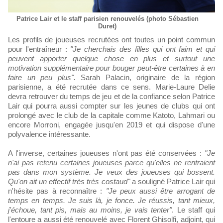
Patrice Lair et le staff parisien renouvelés (photo Sébastien
Duret)
Les profils de joueuses recrutées ont toutes un point commun
pour l'entraîneur :
"Je cherchais des filles qui ont faim et qui
peuvent apporter quelque chose en plus et surtout une
motivation supplémentaire pour bouger peut-être certaines à en
faire un peu plus".
Sarah Palacin, originaire de la région
parisienne, a été recrutée dans ce sens. Marie-Laure Delie
devra retrouver du temps de jeu et de la confiance selon Patrice
Lair qui pourra aussi compter sur les jeunes de clubs qui ont
prolongé avec le club de la capitale comme Katoto, Lahmari ou
encore Morroni, engagée jusqu'en 2019 et qui dispose d'une
polyvalence intéressante.
A l'inverse, certaines joueuses n'ont pas été conservées :
"Je
n'ai pas retenu certaines joueuses parce qu'elles ne rentraient
pas dans mon système. Je veux des joueuses qui bossent.
Qu'on ait un effectif très très costaud"
a souligné Patrice Lair qui
n'hésite pas à reconnaître :
"Je peux aussi être arrogant de
temps en temps. Je suis là, je fonce. Je réussis, tant mieux,
j'échoue, tant pis, mais au moins, je vais tenter"
. Le staff qui
l'entoure a aussi été renouvelé avec Florent Ghisolfi, adjoint, qui