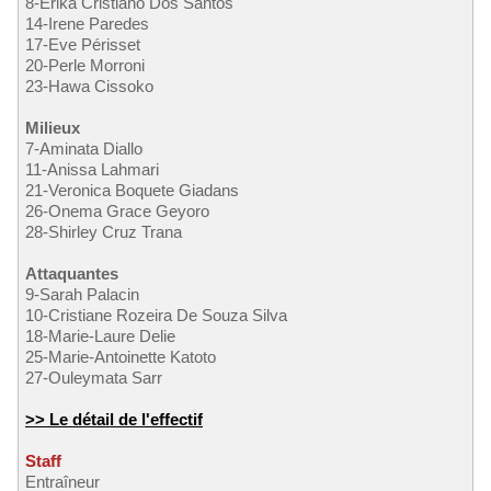
8-Erika Cristiano Dos Santos
14-Irene Paredes
17-Eve Périsset
20-Perle Morroni
23-Hawa Cissoko
Milieux
7-Aminata Diallo
11-Anissa Lahmari
21-Veronica Boquete Giadans
26-Onema Grace Geyoro
28-Shirley Cruz Trana
Attaquantes
9-Sarah Palacin
10-Cristiane Rozeira De Souza Silva
18-Marie-Laure Delie
25-Marie-Antoinette Katoto
27-Ouleymata Sarr
>> Le détail de l'effectif
Staff
Entraîneur