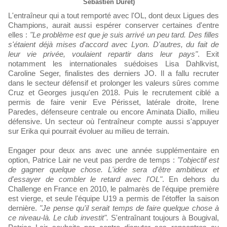
Sébastien Duret)
L'entraîneur qui a tout remporté avec l'OL, dont deux Ligues des
Champions, aurait aussi espérer conserver certaines d'entre
elles :
"Le problème est que je suis arrivé un peu tard. Des filles
s'étaient déjà mises d'accord avec Lyon. D'autres, du fait de
leur vie privée, voulaient repartir dans leur pays"
. Exit
notamment les internationales suédoises Lisa Dahlkvist,
Caroline Seger, finalistes des derniers JO. Il a fallu recruter
dans le secteur défensif et prolonger les valeurs sûres comme
Cruz et Georges jusqu'en 2018. Puis le recrutement ciblé a
permis de faire venir Eve Périsset, latérale droite, Irene
Paredes, défenseure centrale ou encore Aminata Diallo, milieu
défensive. Un secteur où l'entraîneur compte aussi s'appuyer
sur Erika qui pourrait évoluer au milieu de terrain.
Engager pour deux ans avec une année supplémentaire en
option, Patrice Lair ne veut pas perdre de temps :
"l'objectif est
de gagner quelque chose. L'idée sera d'être ambitieux et
d'essayer de combler le retard avec l'OL"
. En dehors du
Challenge en France en 2010, le palmarès de l'équipe première
est vierge, et seule l'équipe U19 a permis de l'étoffer la saison
dernière.
"Je pense qu'il serait temps de faire quelque chose à
ce niveau-là. Le club investit".
S'entraînant toujours à Bougival,