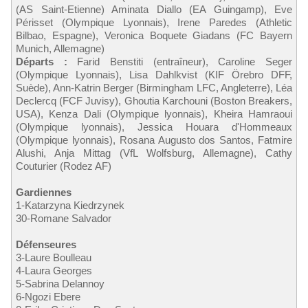
(AS Saint-Etienne) Aminata Diallo (EA Guingamp), Eve
Périsset (Olympique Lyonnais), Irene Paredes (Athletic
Bilbao, Espagne), Veronica Boquete Giadans (FC Bayern
Munich, Allemagne)
Départs :
Farid Benstiti (entraîneur), Caroline Seger
(Olympique Lyonnais), Lisa Dahlkvist (KIF Örebro DFF,
Suède), Ann-Katrin Berger (Birmingham LFC, Angleterre), Léa
Declercq (FCF Juvisy), Ghoutia Karchouni (Boston Breakers,
USA), Kenza Dali (Olympique lyonnais), Kheira Hamraoui
(Olympique lyonnais), Jessica Houara d'Hommeaux
(Olympique lyonnais), Rosana Augusto dos Santos, Fatmire
Alushi, Anja Mittag (VfL Wolfsburg, Allemagne), Cathy
Couturier (Rodez AF)
Gardiennes
1-Katarzyna Kiedrzynek
30-Romane Salvador
Défenseures
3-Laure Boulleau
4-Laura Georges
5-Sabrina Delannoy
6-Ngozi Ebere