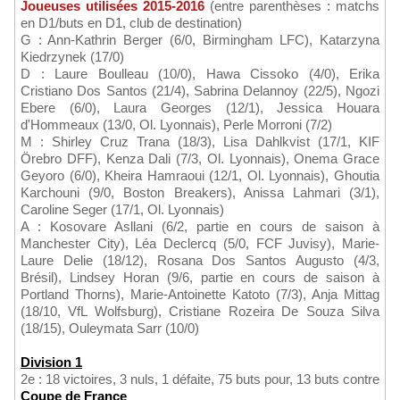
Joueuses utilisées 2015-2016
(entre parenthèses : matchs
en D1/buts en D1, club de destination)
G : Ann-Kathrin Berger (6/0, Birmingham LFC), Katarzyna
Kiedrzynek (17/0)
D : Laure Boulleau (10/0), Hawa Cissoko (4/0), Erika
Cristiano Dos Santos (21/4), Sabrina Delannoy (22/5), Ngozi
Ebere (6/0), Laura Georges (12/1), Jessica Houara
d'Hommeaux (13/0, Ol. Lyonnais), Perle Morroni (7/2)
M : Shirley Cruz Trana (18/3), Lisa Dahlkvist (17/1, KIF
Örebro DFF), Kenza Dali (7/3, Ol. Lyonnais), Onema Grace
Geyoro (6/0), Kheira Hamraoui (12/1, Ol. Lyonnais), Ghoutia
Karchouni (9/0, Boston Breakers), Anissa Lahmari (3/1),
Caroline Seger (17/1, Ol. Lyonnais)
A : Kosovare Asllani (6/2, partie en cours de saison à
Manchester City), Léa Declercq (5/0, FCF Juvisy), Marie-
Laure Delie (18/12), Rosana Dos Santos Augusto (4/3,
Brésil), Lindsey Horan (9/6, partie en cours de saison à
Portland Thorns), Marie-Antoinette Katoto (7/3), Anja Mittag
(18/10, VfL Wolfsburg), Cristiane Rozeira De Souza Silva
(18/15), Ouleymata Sarr (10/0)
Division 1
2e : 18 victoires, 3 nuls, 1 défaite, 75 buts pour, 13 buts contre
Coupe de France