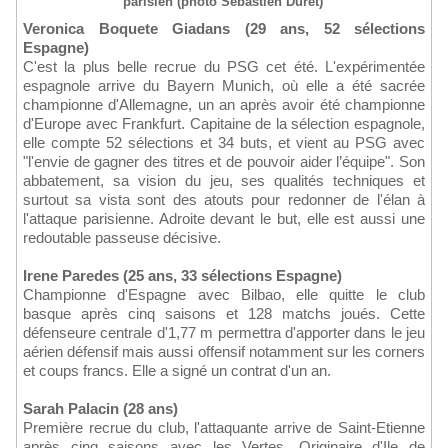
parisien (photo Sébastien Duret)
Veronica Boquete Giadans (29 ans, 52 sélections
Espagne)
C'est la plus belle recrue du PSG cet été. L'expérimentée
espagnole arrive du Bayern Munich, où elle a été sacrée
championne d'Allemagne, un an après avoir été championne
d'Europe avec Frankfurt. Capitaine de la sélection espagnole,
elle compte 52 sélections et 34 buts, et vient au PSG avec
"l'envie de gagner des titres et de pouvoir aider l’équipe". Son
abbatement, sa vision du jeu, ses qualités techniques et
surtout sa vista sont des atouts pour redonner de l'élan à
l'attaque parisienne. Adroite devant le but, elle est aussi une
redoutable passeuse décisive.
Irene Paredes (25 ans, 33 sélections Espagne)
Championne d'Espagne avec Bilbao, elle quitte le club
basque après cinq saisons et 128 matchs joués. Cette
défenseure centrale d'1,77 m permettra d'apporter dans le jeu
aérien défensif mais aussi offensif notamment sur les corners
et coups francs. Elle a signé un contrat d'un an.
Sarah Palacin (28 ans)
Première recrue du club, l'attaquante arrive de Saint-Etienne
après cinq saisons avec les Vertes. Originaire d'Ile de