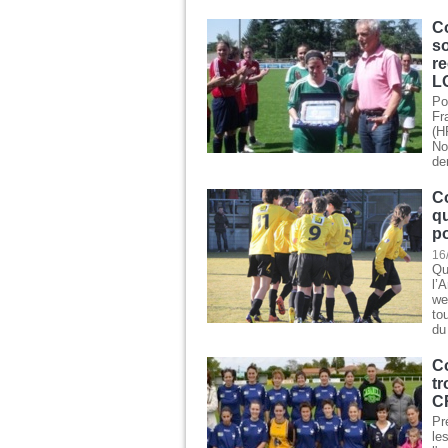
C
so
r
L
Po
Fr
(H
No
de
C
q
po
16
Qu
l’
we
to
du
C
tr
C
Pr
le