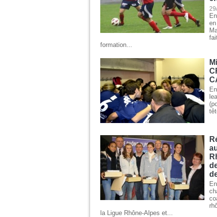
29
En
en
Ma
fa
formation...
Mi
C
C
En
le
(p
tê
R
au
R
de
de
E
ch
co
rh
la Ligue Rhône-Alpes et...