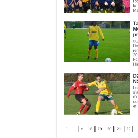
l'
la
Ma
Ta
M
pr
06
De
re
20
FC
Hie
D2
NS
Le
s’
d’
so
et.
1
...
«
18
19
20
21
22