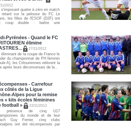
/11/2012
 s'imposant quatre à zéro en match
 retard sur la pelouse du FC Le
ns, les filles de l'ESOF (D2F) ont
it coup double : battre une
di-Pyrénées - Quand le FC
RITOURIEN élimine
ASTRES...
27/11/2012
 éliminant de la coupe de France le
ader du championnat de PH féminin
oule A), les Critouriennes relèvent la
te aprés leurs déconvenues de la...
écompenses - Carrefour
x côtés de la Ligue
hône-Alpes pour la remise
s « kits écoles féminines
 football »
22/11/2012
n présence de cinq U17
ampionnes du monde et de leur
ach Guy Ferrier, cinq clubs
ônalpins ont été récompensés par