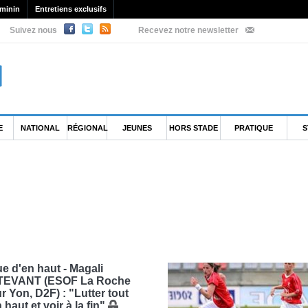
minin
Entretiens exclusifs
Suivez nous
Recevez notre newsletter
E
NATIONAL
RÉGIONAL
JEUNES
HORS STADE
PRATIQUE
S
e d'en haut - Magali
TEVANT (ESOF La Roche
r Yon, D2F) : "Lutter tout
 haut et voir à la fin"