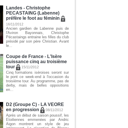
Landes - Christophe
PECASTAING (Labenne)
préfère le foot au féminin
16/11/2012
Ancien gardien de Labenne puis de
l'Aviron Bayonnais, Christophe
Pécastaings entraine les filles du club
présidé par son père Christian. Avant
le...
Coupe de France - L'Isère
puissance cinq au troisième
tour
15/11/2012
Cinq formations iséroises seront sur
le pont ce week-end à l'occasion du
troisième tour. Au programme, pas de
derby, mais de belles oppositions
en...
D2 (Groupe C) - LA VEORE
en progression
08/11/2012
Après un début de saison poussif, les
Etoiliennes emmenées par Andric
Aigon montrent un style de jeu