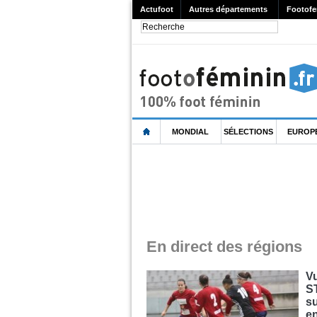
Actufoot
Autres départements
Footofe
MONDIAL
SÉLECTIONS
EUROP
En direct des régions
Vu
S
su
en