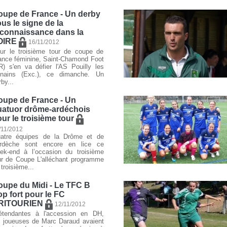
oupe de France - Un derby
us le signe de la
econnaissance dans la
OIRE
16/11/2012
ur le troisième tour de coupe de
ance féminine, Saint-Chamond Foot
R) s'en va défier l'AS Pouilly les
nains (Exc.), ce dimanche. Un
rby...
oupe de France - Un
uatuor drôme-ardéchois
ur le troisième tour
/11/2012
atre équipes de la Drôme et de
Ardèche sont encore en lice ce
ek-end à l’occasion du troisième
ur de Coupe L'alléchant programme
 troisième...
oupe du Midi - Le TFC B
op fort pour le FC
RITOURIEN
12/11/2012
étendantes à l'accession en DH,
s joueuses de Marc Daraud avaient