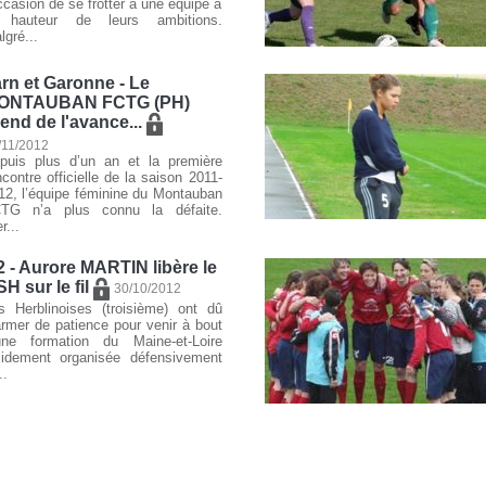
occasion de se frotter à une équipe à
 hauteur de leurs ambitions.
lgré...
rn et Garonne - Le
ONTAUBAN FCTG (PH)
end de l'avance...
/11/2012
puis plus d’un an et la première
ncontre officielle de la saison 2011-
12, l’équipe féminine du Montauban
TG n’a plus connu la défaite.
r...
 - Aurore MARTIN libère le
H sur le fil
30/10/2012
s Herblinoises (troisième) ont dû
armer de patience pour venir à bout
une formation du Maine-et-Loire
lidement organisée défensivement
..