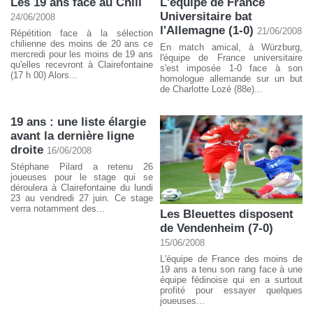
Les 19 ans face au Chili
L'équipe de France
Universitaire bat
24/06/2008
l'Allemagne (1-0)
21/06/2008
Répétition face à la sélection
chilienne des moins de 20 ans ce
En match amical, à Würzburg,
mercredi pour les moins de 19 ans
l'équipe de France universitaire
qu'elles recevront à Clairefontaine
s'est imposée 1-0 face à son
(17 h 00) Alors...
homologue allemande sur un but
de Charlotte Lozé (88e)...
19 ans : une liste élargie
avant la dernière ligne
droite
16/06/2008
Stéphane Pilard a retenu 26
joueuses pour le stage qui se
déroulera à Clairefontaine du lundi
23 au vendredi 27 juin. Ce stage
verra notamment des...
Les Bleuettes disposent
de Vendenheim (7-0)
15/06/2008
L'équipe de France des moins de
19 ans a tenu son rang face à une
équipe fédinoise qui en a surtout
profité pour essayer quelques
joueuses...