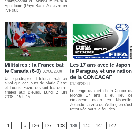
championnat du Monde militaire à
Apeldoorn (Pays-Bas). A suivre en
live sur...
Militaires : la France bat
Les 17 ans avec le Japon,
le Canada (6-0)
le Paraguay et une nation
02/06/2008
de la CONCACAF
Un quadruplé d'Héléna Salmon
ainsi que des buts de Marie Cizac
01/06/2008
et Léonie Fèvre ouvrent les demi-
Le tirage au sort de la Coupe du
finales aux Bleues. Lundi 2 juin
Monde 17 ans a eu lieu ce
2008 - 15 h 15...
dimanche matin en Nouvelle-
Zélande La ville de Wellington s'est
retrouvée sous le feu des...
1
...
«
136
137
138
139
140
141
142