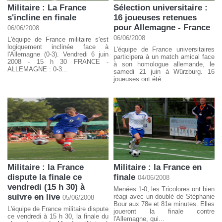
Militaire : La France
Sélection universitaire :
s'incline en finale
16 joueuses retenues
pour Allemagne - France
06/06/2008
06/06/2008
L'équipe de France militaire s'est
logiquement inclinée face à
L'équipe de France universitaires
l'Allemagne (0-3). Vendredi 6 juin
participera à un match amical face
2008 - 15 h 30 FRANCE -
à son homologue allemande, le
ALLEMAGNE : 0-3...
samedi 21 juin à Würzburg. 16
joueuses ont été...
Militaire : la France
Militaire : la France en
dispute la finale ce
finale
04/06/2008
vendredi (15 h 30) à
Menées 1-0, les Tricolores ont bien
suivre en live
réagi avec un doublé de Stéphanie
05/06/2008
Bour aux 78e et 81e minutes. Elles
L'équipe de France militaire dispute
joueront la finale contre
ce vendredi à 15 h 30, la finale du
l'Allemagne, qui...