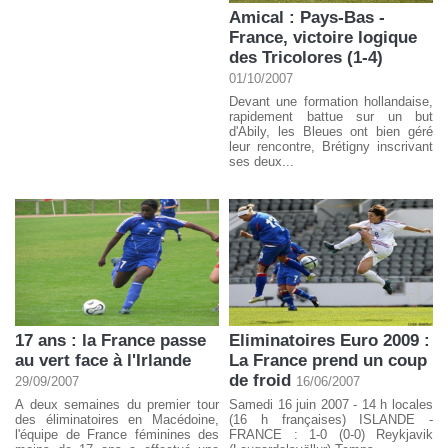
Amical : Pays-Bas -
France, victoire logique
des Tricolores (1-4)
01/10/2007
Devant une formation hollandaise,
rapidement battue sur un but
d'Abily, les Bleues ont bien géré
leur rencontre, Brétigny inscrivant
ses deux...
17 ans : la France passe
Eliminatoires Euro 2009 :
au vert face à l'Irlande
La France prend un coup
de froid
29/09/2007
16/06/2007
A deux semaines du premier tour
Samedi 16 juin 2007 - 14 h locales
des éliminatoires en Macédoine,
(16 h françaises) ISLANDE -
l'équipe de France féminines des
FRANCE : 1-0 (0-0) Reykjavik