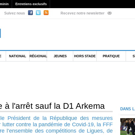
minin
Entretiens exclusifs
Suivez nous
Recevez notre newsletter
E
NATIONAL
RÉGIONAL
JEUNES
HORS STADE
PRATIQUE
S
 à l'arrêt sauf la D1 Arkema
DANS L
 le Président de la République des mesures
 lutter contre la pandémie de Covid-19, la FFF
dre l’ensemble des compétitions de Ligues, de