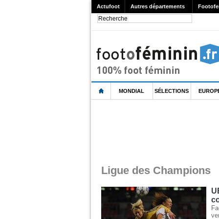
Actufoot
Autres départements
Footofe
MONDIAL
SÉLECTIONS
EUROP
Ligue des Champions
UE
co
Fa
ve