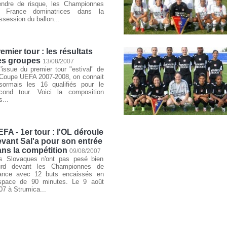
endre de risque, les Championnes
 France dominatrices dans la
ssession du ballon...
emier tour : les résultats
es groupes
13/08/2007
l'issue du premier tour "estival" de
 Coupe UEFA 2007-2008, on connait
sormais les 16 qualifiés pour le
cond tour. Voici la composition
s...
FA - 1er tour : l'OL déroule
vant Sal'a pour son entrée
ns la compétition
09/08/2007
s Slovaques n'ont pas pesé bien
urd devant les Championnes de
ance avec 12 buts encaissés en
espace de 90 minutes. Le 9 août
07 à Strumica...