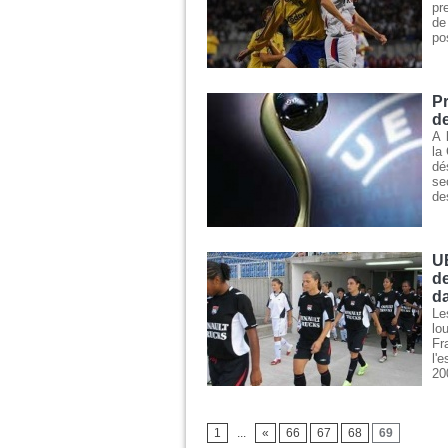
pr
de
po
Pr
d
A 
la
dé
se
de
UE
de
da
Le
lo
Fr
l'
20
1
...
«
66
67
68
69