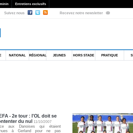
minin
Entretiens exclusifs
Suivez nous
Recevez notre newsletter
E
NATIONAL
RÉGIONAL
JEUNES
HORS STADE
PRATIQUE
S
FA - 2e tour : l'OL doit se
ntenter du nul
11/10/2007
ce aux Danoises qui étaient
nues à Gerland pour ne pas