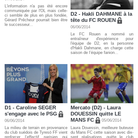
L'information n'a pas été encore
communiquée par l'OL mais celle-
D2 - Hakli DAHMANE à la
ci semble de plus en plus fondée,
tête du FC ROUEN
Gérard Prêcheur pourrait bien être
le successeur...
06/06/2014
Le FC Rouen a nommé un
entraîneur d'expérience pour
l'équipe de D2, en la personne
d'Hakli Dahmane, en charge cette
saison de l’équipe fanion...
D1 - Caroline SEGER
Mercato (D2) - Laura
s'engage avec le PSG
DOUESSIN quitte LE
MANS FC
05/06/2014
06/06/2014
La milieu de terrain en provenance
Laura Douessin, meilleure buteuse
du club suédois de Tyresö FF vient
du Mans FC cette saison avec dix-
renforcer l’effectif parisien qui
sept réalisations, quitte le club