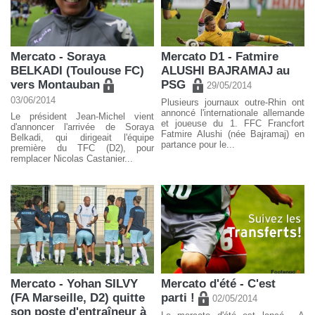
Mercato - Soraya
Mercato D1 - Fatmire
BELKADI (Toulouse FC)
ALUSHI BAJRAMAJ au
vers Montauban
PSG
29/05/2014
03/06/2014
Plusieurs journaux outre-Rhin ont
annoncé l'internationale allemande
Le président Jean-Michel vient
et joueuse du 1. FFC Francfort
d'annoncer l'arrivée de Soraya
Fatmire Alushi (née Bajramaj) en
Belkadi, qui dirigeait l'équipe
partance pour le...
première du TFC (D2), pour
remplacer Nicolas Castanier...
Mercato - Yohan SILVY
Mercato d'été - C'est
(FA Marseille, D2) quitte
parti !
02/05/2014
son poste d'entraîneur à