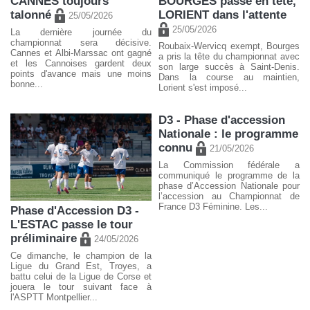
CANNES toujours
BOURGES passe en tête,
talonné
LORIENT dans l'attente
25/05/2026
25/05/2026
La dernière journée du
championnat sera décisive.
Roubaix-Wervicq exempt, Bourges
Cannes et Albi-Marssac ont gagné
a pris la tête du championnat avec
et les Cannoises gardent deux
son large succès à Saint-Denis.
points d'avance mais une moins
Dans la course au maintien,
bonne...
Lorient s'est imposé...
D3 - Phase d'accession
Nationale : le programme
connu
21/05/2026
La Commission fédérale a
communiqué le programme de la
phase d’Accession Nationale pour
l’accession au Championnat de
France D3 Féminine. Les...
Phase d'Accession D3 -
L'ESTAC passe le tour
préliminaire
24/05/2026
Ce dimanche, le champion de la
Ligue du Grand Est, Troyes, a
battu celui de la Ligue de Corse et
jouera le tour suivant face à
l'ASPTT Montpellier...