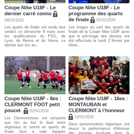
Coupe Nike U18F - Le
Coupe Nike U18F - Le
dernier carré connu
programme des quarts
de finale
02/02/2026
08/03/2026
Les quarts de finale ont rendu leur
Les tirages au sort des quarts de
verdict ce dimanche 8 mars avec
finale de la Coupe Nike U18F ainsi
les qualifications du PSG, de
que le pré-tirage des demies ont
Lyon, de Reims et du Havre, ce
été effectués le lundi 2 février par
dernier aux tirs au...
Aline...
Coupe Nike U18F - 8es :
Coupe Nike U18F - 16es :
CLERMONT FOOT petit
MONTAUBAN et
poucet
CLERMONT à l'honneur
02/02/2026
12/01/2026
Les Clermontoises ont remporté
aux tirs au but le duel entre
Deux pensionnaires régionaux ont
régionaux et seront en quarts de
réussi la performance d'éliminer
finale face à sept équipes
des équipes évoluant dans le