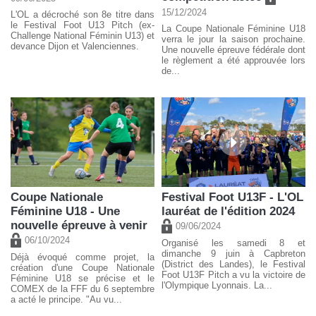
15/12/2024
L'OL a décroché son 8e titre dans
le Festival Foot U13 Pitch (ex-
La Coupe Nationale Féminine U18
Challenge National Féminin U13) et
verra le jour la saison prochaine.
devance Dijon et Valenciennes.
Une nouvelle épreuve fédérale dont
le règlement a été approuvée lors
de...
Coupe Nationale
Festival Foot U13F - L'OL
Féminine U18 - Une
lauréat de l'édition 2024
nouvelle épreuve à venir
09/06/2024
06/10/2024
Organisé les samedi 8 et
dimanche 9 juin à Capbreton
Déjà évoqué comme projet, la
(District des Landes), le Festival
création d'une Coupe Nationale
Foot U13F Pitch a vu la victoire de
Féminine U18 se précise et le
l'Olympique Lyonnais. La...
COMEX de la FFF du 6 septembre
a acté le principe. "Au vu...