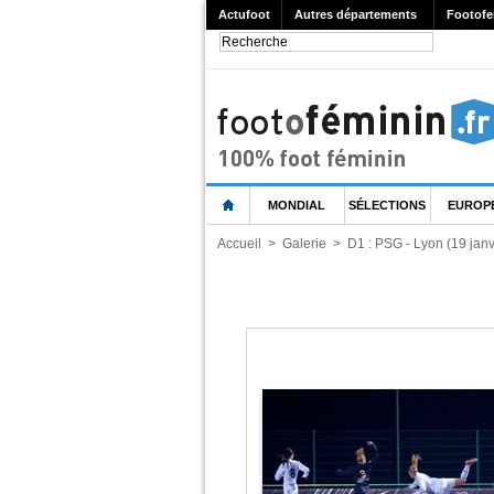
Actufoot
Autres départements
Footofe
MONDIAL
SÉLECTIONS
EUROP
Accueil
>
Galerie
>
D1 : PSG - Lyon (19 janv