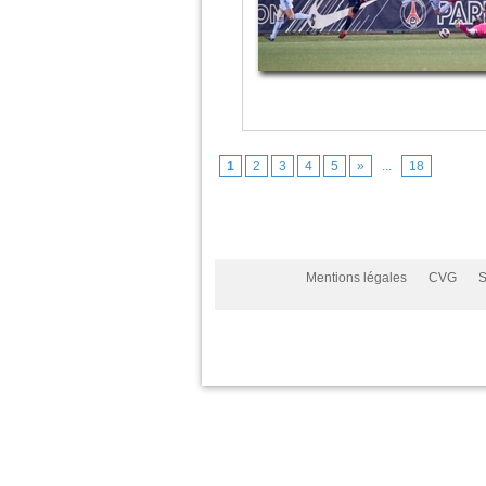
1
2
3
4
5
»
...
18
Mentions légales
CVG
S