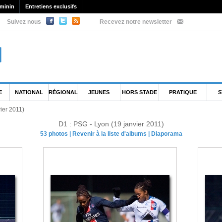
minin
Entretiens exclusifs
Suivez nous
Recevez notre newsletter
E
NATIONAL
RÉGIONAL
JEUNES
HORS STADE
PRATIQUE
S
ier 2011)
D1 : PSG - Lyon (19 janvier 2011)
53 photos
|
Revenir à la liste d'albums
|
Diaporama