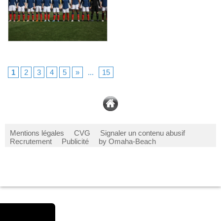
1
2
3
4
5
»
...
15
Mentions légales
CVG
Signaler un contenu abusif
Recrutement
Publicité
by Omaha-Beach