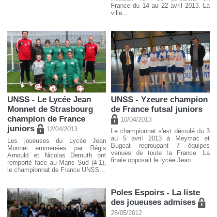
France du 14 au 22 avril 2013. La
ville...
UNSS - Le Lycée Jean
UNSS - Yzeure champion
Monnet de Strasbourg
de France futsal juniors
champion de France
10/04/2013
juniors
12/04/2013
Le championnat s'est déroulé du 3
au 5 avril 2013 à Meymac et
Les joueuses du Lycée Jean
Bugeat regroupant 7 équipes
Monnet emmenées par Régis
venues de toute la France. La
Arnould et Nicolas Demuth ont
finale opposait le lycée Jean...
remporté face au Mans Sud (4-1),
le championnat de France UNSS...
Poles Espoirs - La liste
des joueuses admises
28/05/2012