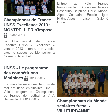
Entrée au Pôle France
Responsable : Angélique Roujas
Cascarino Delphine Ligue Rhône-
Alpes Cascarino Eetelle Ligue
Rhône-Alpes Elisor Salomé
Championnat de France
Ligue...
UNSS Excellence 2013 :
MONTPELLIER s'impose
02/02/2013
Le Championnat de France
Cadettes UNSS « Excellence »
version 2013 a rendu son verdict
avec le succès de Montpellier à
l'issue du tir au but...
UNSS - Le programme
des compétitions
féminines
10/05/2012
Comme chaque année, le mois de
mai est riche en finalités UNSS.
Voici le programme : Championnat
de France de football à 7 A
Hauteville du 08/05/2012...
Championnats du Monde
scolaires futsal -
VILLEURBANNE