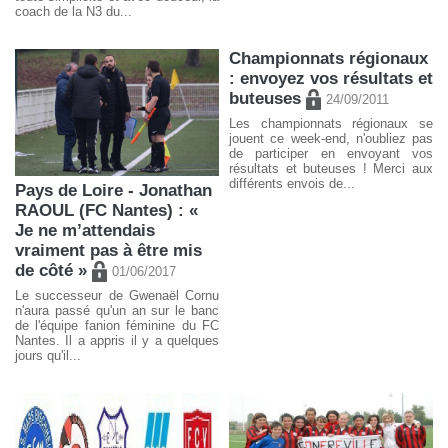
coach de la N3 du...
Championnats régionaux
: envoyez vos résultats et
buteuses
24/09/2011
Les championnats régionaux se
jouent ce week-end, n'oubliez pas
de participer en envoyant vos
résultats et buteuses ! Merci aux
différents envois de...
Pays de Loire - Jonathan
RAOUL (FC Nantes) : «
Je ne m’attendais
vraiment pas à être mis
de côté »
01/06/2017
Le successeur de Gwenaël Cornu
n'aura passé qu'un an sur le banc
de l'équipe fanion féminine du FC
Nantes. Il a appris il y a quelques
jours qu'il...