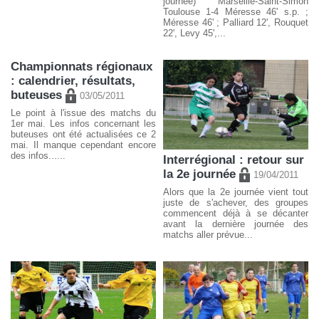
journée) Marseille-Saint-Simon
Toulouse 1-4 Méresse 46' s.p. ;
Méresse 46' ; Palliard 12', Rouquet
22', Levy 45',...
Championnats régionaux
: calendrier, résultats,
buteuses
03/05/2011
Le point à l'issue des matchs du
1er mai. Les infos concernant les
buteuses ont été actualisées ce 2
mai. Il manque cependant encore
des infos......
Interrégional : retour sur
la 2e journée
19/04/2011
Alors que la 2e journée vient tout
juste de s'achever, des groupes
commencent déjà à se décanter
avant la dernière journée des
matchs aller prévue...