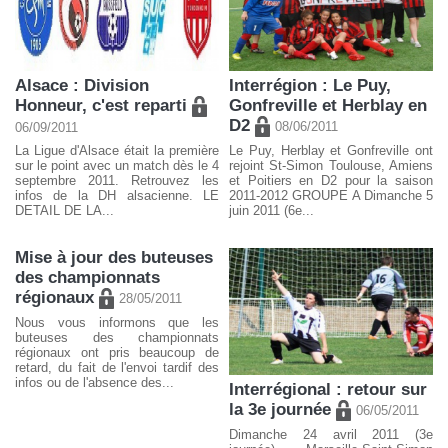
Alsace : Division
Interrégion : Le Puy,
Honneur, c'est reparti
Gonfreville et Herblay en
D2
08/06/2011
06/09/2011
La Ligue d'Alsace était la première
Le Puy, Herblay et Gonfreville ont
sur le point avec un match dès le 4
rejoint St-Simon Toulouse, Amiens
septembre 2011. Retrouvez les
et Poitiers en D2 pour la saison
infos de la DH alsacienne. LE
2011-2012 GROUPE A Dimanche 5
DETAIL DE LA...
juin 2011 (6e...
Mise à jour des buteuses
des championnats
régionaux
28/05/2011
Nous vous informons que les
buteuses des championnats
régionaux ont pris beaucoup de
retard, du fait de l'envoi tardif des
infos ou de l'absence des...
Interrégional : retour sur
la 3e journée
06/05/2011
Dimanche 24 avril 2011 (3e