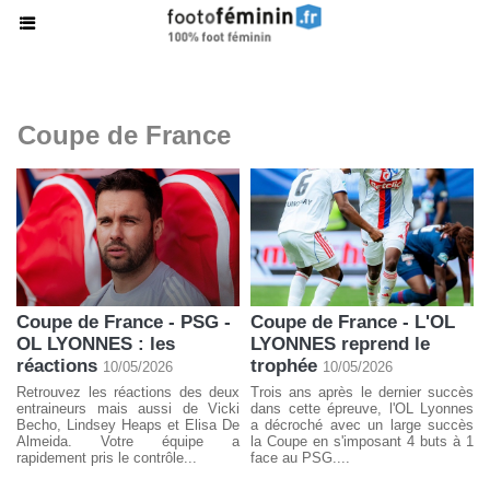
Coupe de France
Coupe de France - PSG -
Coupe de France - L'OL
OL LYONNES : les
LYONNES reprend le
réactions
trophée
10/05/2026
10/05/2026
Retrouvez les réactions des deux
Trois ans après le dernier succès
entraineurs mais aussi de Vicki
dans cette épreuve, l'OL Lyonnes
Becho, Lindsey Heaps et Elisa De
a décroché avec un large succès
Almeida. Votre équipe a
la Coupe en s'imposant 4 buts à 1
rapidement pris le contrôle...
face au PSG....