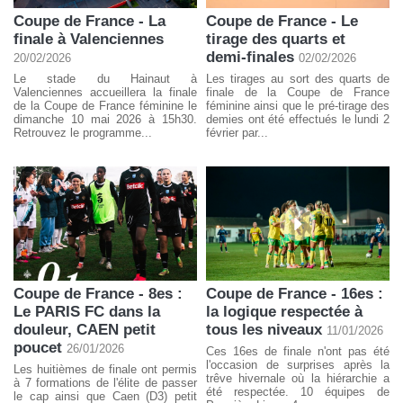
Coupe de France - La
Coupe de France - Le
finale à Valenciennes
tirage des quarts et
demi-finales
20/02/2026
02/02/2026
Le stade du Hainaut à
Les tirages au sort des quarts de
Valenciennes accueillera la finale
finale de la Coupe de France
de la Coupe de France féminine le
féminine ainsi que le pré-tirage des
dimanche 10 mai 2026 à 15h30.
demies ont été effectués le lundi 2
Retrouvez le programme...
février par...
Coupe de France - 8es :
Coupe de France - 16es :
Le PARIS FC dans la
la logique respectée à
douleur, CAEN petit
tous les niveaux
11/01/2026
poucet
26/01/2026
Ces 16es de finale n'ont pas été
l'occasion de surprises après la
Les huitièmes de finale ont permis
trêve hivernale où la hiérarchie a
à 7 formations de l'élite de passer
été respectée. 10 équipes de
le cap ainsi que Caen (D3) petit