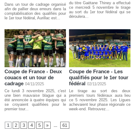
du titre Gaëtane Thiney a effectué
Dans un tour de cadrage organisé
ce mercredi 5 novembre le tirage
afin de pallier deux erreurs dans la
au sort du 1er tour fédéral qui se
comptabilisation des qualifiés pour
déroulera...
le 1er tour fédéral, Aurillac est...
Coupe de France - Deux
Coupe de France - Les
couacs et un tour de
qualifiés pour le 1er tour
cadrage
fédéral
04/11/2025
02/11/2025
Ce lundi 3 novembre 2025, c'est
Le tirage au sort des deux
une bien mauvaise blague qui a
premiers tours fédéraux aura lieu
été annoncée à quatre équipes qui
ce 5 novembre 2025. Les Ligues
se croyaient qualifiées pour le
achevaient leur phase régionale ce
premier tour...
week-end. Retrouvez...
1
2
3
4
5
»
...
61