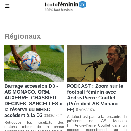
Régionaux
Barrage accession D3 -
PODCAST : Zoom sur le
AS MONACO, QRM,
football féminin avec
AUXERRE, CHASSIEU
André-Pierre Couffet
DÉCINES, SARCELLES et
(Président AS Monaco
la réserve du MHSC
FF)
07/06/2024
accèdent à la D3
09/06/2024
Actufoot est parti à la rencontre du
président de l'AS Monaco
Retrouvez les résultats des
FF, André-Pierre Couffet dans un
matchs retour de la phase
podcast exceptionnel sur le