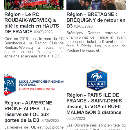
Région - Le RC
Région - BRETAGNE :
ROUBAIX-WERVICQ a
BRÉQUIGNY de retour en
plié le match en HAUTS
D3
02/05/2023
DE FRANCE
02/05/2023
Bréquigny Rennes retrouve le
championnat de France en ayant
Créé en 2018 sous le nom du FC
obtenu son ticket le 9 avril dernier
Bousbecque, le Racing Club de
face à Plérin. Les joueuses de
Roubaix-Wervicq a réussi en
Pauline Herviaux et...
quatre saisons à gravir les
échelons et accède ainsi à la D3...
Région - PARIS ILE DE
FRANCE - SAINT-DENIS
Région - AUVERGNE
devant, la VGA et RUEIL
RHÔNE-ALPES : La
MALMAISON à distance
réserve de l'OL aux
02/05/2023
portes de la D3
02/05/2023
Les Dionysiennes sont en tête du
La réserve de l'OL est tout proche
championnat à trois journées de la