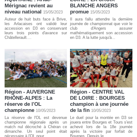
Mérignac revient au
BLANCHE ANGERS
niveau national
promue
15/05/2023
15/05/2023
Auteur de huit buts face à Brive,
Il aura fallu attendre la dernière
les Arlacaises ont validé leur
journée de championnat que voir le
accession en D3 en conservant
club d'Angers assurer
leurs trois points d'avance sur
mathématiquement son accession
Châtellerault....
en D3. A la lutte jusqu'à...
Région - AUVERGNE
Région - CENTRE VAL
RHÔNE-ALPES : La
DE LOIRE : BOURGES
réserve de l'OL
champion à une journée
championne
de la fin
10/05/2023
10/05/2023
La réserve de l'OL est devenue
Le duel pour la montée en D3 se
championne régionale après un
jouera entre Bourges et Tours s'est
match nul décroché à Chéran ce
achevé lors de la 18e journée
dimanche. Un seul point était
après la victoire par forfait de
nécessaire à l'OL pour...
Bourges. Depuis le...