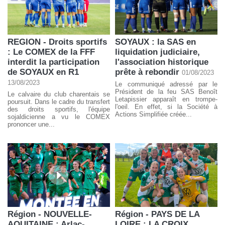
REGION - Droits sportifs
SOYAUX : la SAS en
: Le COMEX de la FFF
liquidation judiciaire,
interdit la participation
l'association historique
de SOYAUX en R1
prête à rebondir
01/08/2023
13/08/2023
Le communiqué adressé par le
Président de la feu SAS Benoît
Le calvaire du club charentais se
Letapissier apparaît en trompe-
poursuit. Dans le cadre du transfert
l'oeil. En effet, si la Société à
des droits sportifs, l'équipe
Actions Simplifiée créée...
sojaldicienne a vu le COMEX
prononcer une...
Région - NOUVELLE-
Région - PAYS DE LA
AQUITAINE : Arlac-
LOIRE : LA CROIX