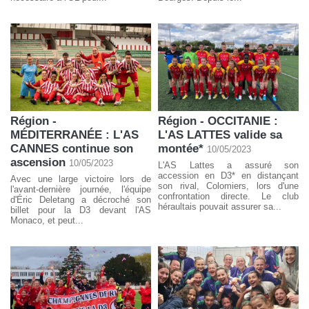
Région -
Région - OCCITANIE :
MÉDITERRANÉE : L'AS
L'AS LATTES valide sa
CANNES continue son
montée*
10/05/2023
ascension
10/05/2023
L'AS Lattes a assuré son
accession en D3* en distançant
Avec une large victoire lors de
son rival, Colomiers, lors d'une
l'avant-dernière journée, l'équipe
confrontation directe. Le club
d'Éric Deletang a décroché son
héraultais pouvait assurer sa...
billet pour la D3 devant l'AS
Monaco, et peut...