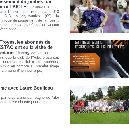
assement de jambes par
erre LAIGLE...
15/08/2013
and Pierre Laigle montre aux U13
 l'US Millery-Vourles (69) la
chnique du passement de jambes...
i de mieux placé qu'un ancien
ofessionnel...
Troyes, les abonnés de
ESTAC ont eu la visite de
aëtane Thiney
22/07/2011
ors que le club de l'Aube présentait
n nouveau maillot à ses abonnés,
 public en nombre au premier étage
 la tribune d'honneur a pu...
game avec Laure Boulleau
a participé à une campagne de Nike
ure a été choisie pour être...