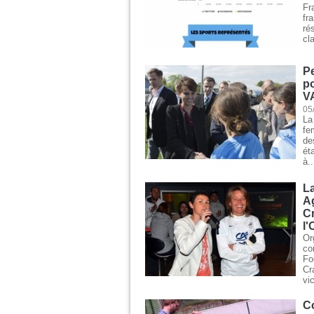
Fr
fr
r
cl
Pe
po
V
05
La
fe
de
ét
à..
La
A
Cr
l'
Or
co
Fo
Cr
vic
Co