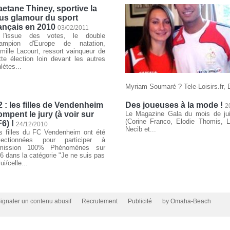
etane Thiney, sportive la
us glamour du sport
ançais en 2010
03/02/2011
l'issue des votes, le double
ampion d'Europe de natation,
mille Lacourt, ressort vainqueur de
tte élection loin devant les autres
lètes...
Myriam Soumaré ? Tele-Loisirs.fr, E
 : les filles de Vendenheim
Des joueuses à la mode !
2
ompent le jury (à voir sur
Le Magazine Gala du mois de jui
(Corine Franco, Elodie Thomis, 
6) !
24/12/2010
Necib et...
s filles du FC Vendenheim ont été
lectionnées pour participer à
émission 100% Phénomènes sur
6 dans la catégorie "Je ne suis pas
ui/celle...
ignaler un contenu abusif
Recrutement
Publicité
by Omaha-Beach