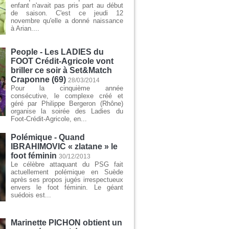
enfant n'avait pas pris part au début
de saison. C'est ce jeudi 12
novembre qu'elle a donné naissance
à Arian....
People - Les LADIES du
FOOT Crédit-Agricole vont
briller ce soir à Set&Match
Craponne (69)
28/03/2014
Pour la cinquième année
consécutive, le complexe créé et
géré par Philippe Bergeron (Rhône)
organise la soirée des Ladies du
Foot-Crédit-Agricole, en...
Polémique - Quand
IBRAHIMOVIC « zlatane » le
foot féminin
30/12/2013
Le célèbre attaquant du PSG fait
actuellement polémique en Suède
après ses propos jugés irrespectueux
envers le foot féminin. Le géant
suédois est...
Marinette PICHON obtient un