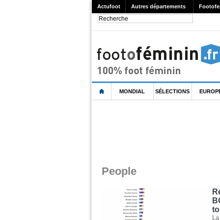
Actufoot
Autres départements
Footofe
MONDIAL
SÉLECTIONS
EUROP
People
R
B
to
La