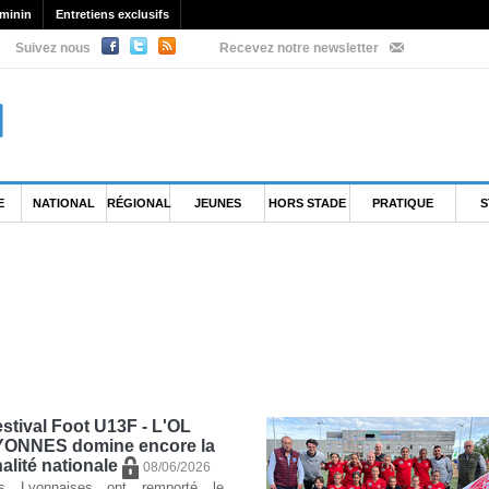
minin
Entretiens exclusifs
Suivez nous
Recevez notre newsletter
E
NATIONAL
RÉGIONAL
JEUNES
HORS STADE
PRATIQUE
S
stival Foot U13F - L'OL
YONNES domine encore la
nalité nationale
08/06/2026
s Lyonnaises ont remporté le