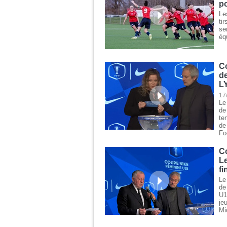
p
Le
ti
se
éq
Co
d
L
17
Le
de
te
de
Foo
C
Le
fi
Le
de
U1
je
Mi