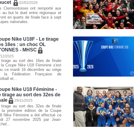
oucet
02/02/2026
s Clermontoises ont remporté aux
rs au but le duel entre régionaux et
ront en quarts de finale face à sept
uipes nationales.
upe Nike U18F - Le tirage
es 16es : un choc OL
YONNES - MHSC
/12/2025
 tirage au sort des 16es de finale
 la Coupe Nike U18 Féminine s'est
nu ce mardi 16 décembre au siège
 la Fédération Française de
tball et...
oupe Nike U18 Féminine -
 tirage au sort des 32es de
nale
29/11/2025
 tirage au sort des 32es de finale
 la première édition de la Coupe
8 Nike Féminine a été effectué ce
udi 27 novembre 2025 par Jean-
chel...