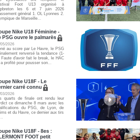
stival Foot U13 organisé à
pbreton les 6 et 7 juin 2026
assement général 1. OL Lyonnes 2.
ympique de Marseille...
oupe Nike U18 Féminine -
e PSG ouvre le palmarès
/05/2026
né au score par Le Havre, le PSG
finalement renversé la tendance (1-
. Faute d'avoir fait le break, le HAC
 a profité pour pousser son...
oupe Nike U18F - Le
ernier carré connu
/03/2026
s quarts de finale ont rendu leur
rdict ce dimanche 8 mars avec les
alifications du PSG, de Lyon, de
ims et du Havre, ce dernier aux tirs
..
upe Nike U18F - 8es :
LERMONT FOOT petit