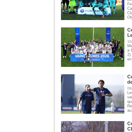
Fe
Ca
Cl
Ol
C
L
10
Me
a 
2)
en
C
d
08
Le
ve
qu
Re
au.
Co
C