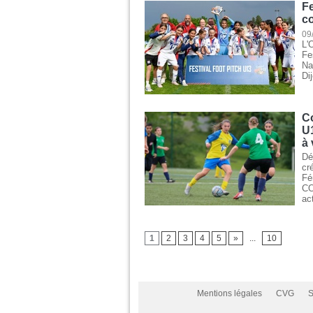
Fe
c
09
L'
Fe
Na
Di
C
U
à 
Dé
cr
Fé
CO
ac
1
2
3
4
5
»
...
10
Mentions légales
CVG
S