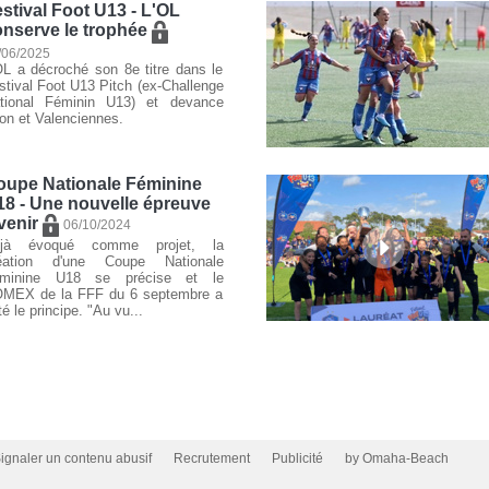
stival Foot U13 - L'OL
onserve le trophée
/06/2025
OL a décroché son 8e titre dans le
stival Foot U13 Pitch (ex-Challenge
tional Féminin U13) et devance
jon et Valenciennes.
oupe Nationale Féminine
18 - Une nouvelle épreuve
venir
06/10/2024
jà évoqué comme projet, la
éation d'une Coupe Nationale
minine U18 se précise et le
MEX de la FFF du 6 septembre a
té le principe. "Au vu...
ignaler un contenu abusif
Recrutement
Publicité
by Omaha-Beach