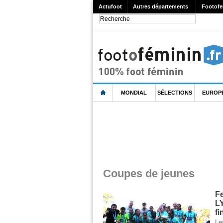
Actufoot
Autres départements
Footofe
MONDIAL
SÉLECTIONS
EUROP
Coupes de jeunes
Fe
L
fi
Le