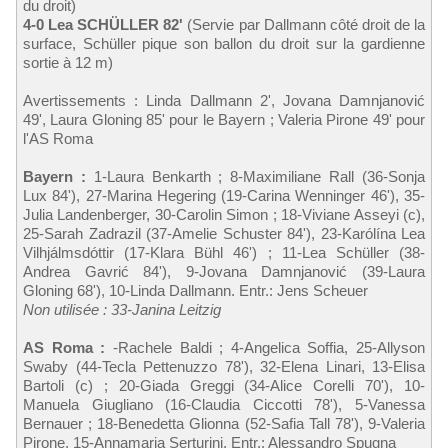
du droit)
4-0 Lea SCHÜLLER 82'
(Servie par Dallmann côté droit de la
surface, Schüller pique son ballon du droit sur la gardienne
sortie à 12 m)
Avertissements : Linda Dallmann 2', Jovana Damnjanović
49', Laura Gloning 85' pour le Bayern ; Valeria Pirone 49' pour
l'AS Roma
Bayern :
1-Laura Benkarth ; 8-Maximiliane Rall (36-Sonja
Lux 84'), 27-Marina Hegering (19-Carina Wenninger 46'), 35-
Julia Landenberger, 30-Carolin Simon ; 18-Viviane Asseyi (c),
25-Sarah Zadrazil (37-Amelie Schuster 84'), 23-Karólína Lea
Vilhjálmsdóttir (17-Klara Bühl 46') ; 11-Lea Schüller (38-
Andrea Gavrić 84'), 9-Jovana Damnjanović (39-Laura
Gloning 68'), 10-Linda Dallmann. Entr.: Jens Scheuer
Non utilisée : 33-Janina Leitzig
AS Roma :
-Rachele Baldi ; 4-Angelica Soffia, 25-Allyson
Swaby (44-Tecla Pettenuzzo 78'), 32-Elena Linari, 13-Elisa
Bartoli (c) ; 20-Giada Greggi (34-Alice Corelli 70'), 10-
Manuela Giugliano (16-Claudia Ciccotti 78'), 5-Vanessa
Bernauer ; 18-Benedetta Glionna (52-Safia Tall 78'), 9-Valeria
Pirone, 15-Annamaria Serturini. Entr.: Alessandro Spugna