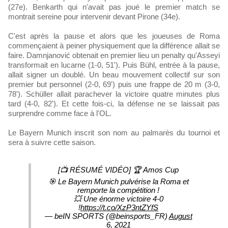
(27e). Benkarth qui n'avait pas joué le premier match se
montrait sereine pour intervenir devant Pirone (34e).
C'est après la pause et alors que les joueuses de Roma
commençaient à peiner physiquement que la différence allait se
faire. Damnjanović obtenait en premier lieu un penalty qu'Asseyi
transformait en lucarne (1-0, 51'). Puis Bühl, entrée à la pause,
allait signer un doublé. Un beau mouvement collectif sur son
premier but personnel (2-0, 69') puis une frappe de 20 m (3-0,
78'). Schüller allait parachever la victoire quatre minutes plus
tard (4-0, 82'). Et cette fois-ci, la défense ne se laissait pas
surprendre comme face à l'OL.
Le Bayern Munich inscrit son nom au palmarès du tournoi et
sera à suivre cette saison.
[📺 RÉSUMÉ VIDÉO] 🏆 Amos Cup
🎯 Le Bayern Munich pulvérise la Roma et
remporte la compétition !
💥 Une énorme victoire 4-0
!
https://t.co/XzP3ntZYfS
— beIN SPORTS (@beinsports_FR)
August
6, 2021