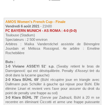
AMOS Women's French Cup - Finale
Vendredi 6 août 2021
- 21h00
FC BAYERN MUNICH - AS ROMA : 4-0 (0-0)
Toulouse (Stadium)
Spectateurs : 2 500 environ
Arbitres : Maïka Vanderstichel assistée de Bérengère
Jourdain et Mélissa Rossignol. 4e arbitre : Emeline
Rochebilière
Buts :
1-0 Viviane ASSEYI 51' s.p.
(Swaby retient le bras de
Damnjanović qui est déséquilibrée. Penalty d'Asseyi tiré du
droit dans la lucarne gauche)
2-0 Klara BÜHL 69'
(Bühl récupère joue en triangle avec
Dallmann puis Schüller à gauche qui rejoue pour Bühl. Elle
élimine Linari et revient vers l'axe pour assurer du droit du
point de penalty une frappe au sol)
3-0 Klara BÜHL 78'
(Servie par Zadrazil, Bühl à 20 m se
recentre en éliminant Ciccotti et arme une frappe puissante