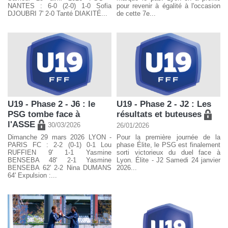
NANTES : 6-0 (2-0) 1-0 Sofia
pour revenir à égalité à l'occasion
DJOUBRI 7' 2-0 Tanté DIAKITÉ...
de cette 7e...
U19 - Phase 2 - J6 : le
U19 - Phase 2 - J2 : Les
PSG tombe face à
résultats et buteuses
l'ASSE
30/03/2026
26/01/2026
Dimanche 29 mars 2026 LYON -
Pour la première journée de la
PARIS FC : 2-2 (0-1) 0-1 Lou
phase Élite, le PSG est finalement
RUFFIEN 9' 1-1 Yasmine
sorti victorieux du duel face à
BENSEBA 48' 2-1 Yasmine
Lyon. Élite - J2 Samedi 24 janvier
BENSEBA 62' 2-2 Nina DUMANS
2026...
64' Expulsion :...