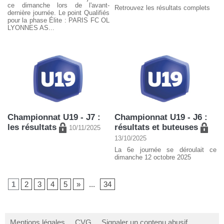
ce dimanche lors de l'avant-
Retrouvez les résultats complets
dernière journée. Le point Qualifiés
pour la phase Élite : PARIS FC OL
LYONNES AS...
Championnat U19 - J7 :
Championnat U19 - J6 :
les résultats
résultats et buteuses
10/11/2025
13/10/2025
La 6e journée se déroulait ce
dimanche 12 octobre 2025
1
2
3
4
5
»
...
34
Mentions légales
CVG
Signaler un contenu abusif