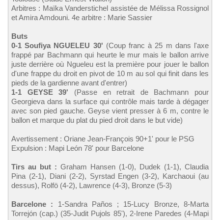
Arbitres : Maïka Vanderstichel assistée de Mélissa Rossignol
et Amira Amdouni. 4e arbitre : Marie Sassier
Buts
0-1 Soufiya NGUELEU 30'
(Coup franc à 25 m dans l'axe
frappé par Bachmann qui heurte le mur mais le ballon arrive
juste derrière où Ngueleu est la première pour jouer le ballon
d'une frappe du droit en pivot de 10 m au sol qui finit dans les
pieds de la gardienne avant d'entrer)
1-1 GEYSE 39'
(Passe en retrait de Bachmann pour
Georgieva dans la surface qui contrôle mais tarde à dégager
avec son pied gauche. Geyse vient presser à 6 m, contre le
ballon et marque du plat du pied droit dans le but vide)
Avertissement : Oriane Jean-François 90+1' pour le PSG
Expulsion : Mapi León 78' pour Barcelone
Tirs au but :
Graham Hansen (1-0), Dudek (1-1), Claudia
Pina (2-1), Diani (2-2), Syrstad Engen (3-2), Karchaoui (au
dessus), Rolfö (4-2), Lawrence (4-3), Bronze (5-3)
Barcelone :
1-Sandra Paños ; 15-Lucy Bronze, 8-Marta
Torrejón (cap.) (35-Judit Pujols 85'), 2-Irene Paredes (4-Mapi