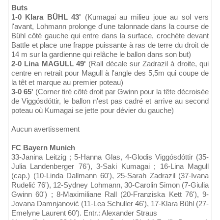
Buts
1-0 Klara BÜHL 43'
(Kumagai au milieu joue au sol vers
l'avant, Lohmann prolonge d'une talonnade dans la course de
Bühl côté gauche qui entre dans la surface, crochète devant
Battle et place une frappe puissante à ras de terre du droit de
14 m sur la gardienne qui relâche le ballon dans son but)
2-0 Lina MAGULL 49'
(Rall décale sur Zadrazil à droite, qui
centre en retrait pour Magull à l'angle des 5,5m qui coupe de
la têt et marque au premier poteau)
3-0 65'
(Corner tiré côté droit par Gwinn pour la tête décroisée
de Viggósdóttir, le ballon n'est pas cadré et arrive au second
poteau où Kumagai se jette pour dévier du gauche)
Aucun avertissement
FC Bayern Munich
33-Janina Leitzig ; 5-Hanna Glas, 4-Glodis Viggósdóttir (35-
Julia Landenberger 76'), 3-Saki Kumagai ; 16-Lina Magull
(cap.) (10-Linda Dallmann 60'), 25-Sarah Zadrazil (37-Ivana
Rudelić 76'), 12-Sydney Lohmann, 30-Carolin Simon (7-Giulia
Gwinn 60') ; 8-Maximiliane Rall (20-Franziska Kett 76'), 9-
Jovana Damnjanović (11-Lea Schuller 46'), 17-Klara Bühl (27-
Emelyne Laurent 60'). Entr.: Alexander Straus