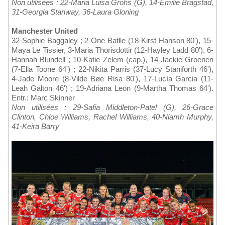
Non utilisées : 22-Maria Luisa Grohs (G), 14-Emilie Bragstad,
31-Georgia Stanway, 36-Laura Gloning
Manchester United
32-Sophie Baggaley ; 2-One Batlle (18-Kirst Hanson 80'), 15-
Maya Le Tissier, 3-Maria Thorisdottir (12-Hayley Ladd 80'), 6-
Hannah Blundell ; 10-Katie Zelem (cap.), 14-Jackie Groenen
(7-Ella Toone 64') ; 22-Nikita Parris (37-Lucy Staniforth 46'),
4-Jade Moore (8-Vilde Bøe Risa 80'), 17-Lucía Garcia (11-
Leah Galton 46') ; 19-Adriana Leon (9-Martha Thomas 64').
Entr.: Marc Skinner
Non utilisées : 29-Safia Middleton-Patel (G), 26-Grace
Clinton, Chloe Williams, Rachel Williams, 40-Niamh Murphy,
41-Keira Barry