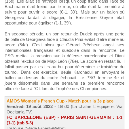
(15e). Elle allait se rattraper lorsqu'un coup franc dans l'axe de
Bachmann était freiné par le mur, où elle était la première à
suivre pour ouvrir le score (0-1, 30'). Mais sur un ballon où
Georgieva tardait à dégager, la Brésilienne Geyse était
opportuniste pour égaliser (1-1, 39').
En seconde période, un bon retour de Dudek après une perte
de balle de Georgieva face à Claudia Pina évitait d'être mené au
score (54e). C'est alors que Gérard Prêcheur lançait ses
internationales françaises et suédoise dans la rencontre. Le
PSG mettait la pression sur la défense barcelonaise et Diani
obtenait l'exclusion de Mapi León (78e). Le score en restait là. Il
fallait passer par les tirs au but pour déterminer le troisième du
tournoi. Dans cet exercice, seule Karchaoui en envoyant le
ballon au dessus du cadre échouait. Le PSG termine 4e et
jouera désormais dans une semaine sa première rencontre
officielle face à l'OL lors du Trophée des Championnes.
AMOS Women's French Cup - Match pour la 3e place
Vendredi 19 août 2022
- 18h00 (La chaîne L'Équipe et Via
Occitania TV)
FC BARCELONE (ESP) - PARIS SAINT-GERMAIN : 1-1
(1-1) (tab 5-3)
Toulouse (Stade Ernest-Wallon)