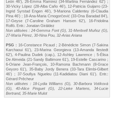
León 46'), 26-Emma Ramirez (34-Martina Fernández 62') ;
30-Vicky López (28-Alba Caño 46'), 12-Patricia Guijarro (23-
Ingrid Syrstad Engen 46'), 9-Mariona Caldentey (6-Claudia
Pina 46') ; 18-Ana-Maria Crnogorčević (33-Ona Baradad 84'),
17-Geyse (7-Caroline Graham Hansen 62'), 16-Fridolina
Rolfö. Entr.: Jonatan Giráldez
Non utilisées : 24-Gemma Font (G), 31-Meritxell Muñoz (G),
27-María Pérez, 30-Nina Pou, 32-Arias Ariana
PSG :
16-Constance Picaud ; 2-Bénédicte Simon (7-Sakina
Karchaoui 61'), 23-Marina Georgieva (13-Amanda Ilestedt
62'), 4-Paulina Dudek (cap.), 12-Ashley Lawrence ; 5-Élisa
De Almeida (21-Sandy Baltimore 61'), 19-Estelle Cascarino ;
6-Oriane Jean-François, 10-Ramona Bachmann (8-Grace
Geyoro 61'), 35-Baby Jordy Benera (33-Tara Elimbi-Gilbert
46') ; 37-Soufiya Ngueleu (11-Kadidiatou Diani 61'). Entr.:
Gérard Prêcheur
Non utilisées : 18-Lydia Williams (G), 30-Barbora Votíková
(G), 40-Alice Pinguet (G), 22-Lieke Martens, 34-Lucie
Bertrand, 35-Marie Mulot