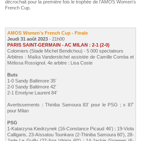
décrochait pour la première fois le trophée de l'AMOS Women's
French Cup.
AMOS Women's French Cup - Finale
Jeudi 31 août 2023
- 21h00
PARIS SAINT-GERMAIN - AC MILAN : 2-1 (2-0)
Colomiers (Stade Michel Bendichou) - 5 000 spectateurs
Arbitres : Maïka Vanderstichel assistée de Camille Comba et
Mélissa Rossignol. 4e arbitre : Lisa Coste
Buts
1-0 Sandy Baltimore 35'
2-0 Sandy Baltimore 42'
2-1 Emelyne Laurent 84'
Avertissements : Thiniba Samoura 83' pour le PSG ; x 87'
pour Milan
PSG
1-Katarzyna Kiedrzynek (16-Constance Picaud 46') ; 19-Viola
Calligaris, 23-Aïssatou Tounkara (2-Thiniba Samoura 60'), 28-
Jade Le Guilly (27-Ana Vitória 60') ; 14-Jackie Groenen (6-