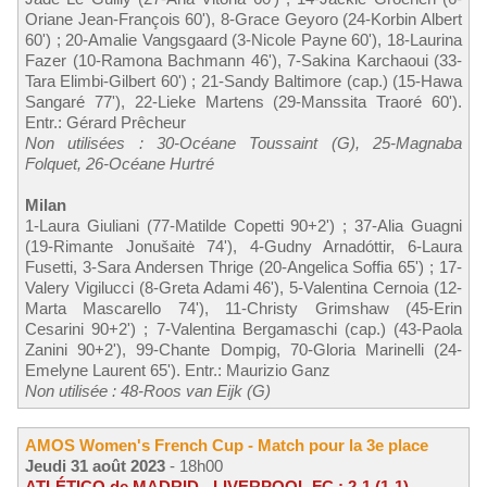
Oriane Jean-François 60'), 8-Grace Geyoro (24-Korbin Albert
60') ; 20-Amalie Vangsgaard (3-Nicole Payne 60'), 18-Laurina
Fazer (10-Ramona Bachmann 46'), 7-Sakina Karchaoui (33-
Tara Elimbi-Gilbert 60') ; 21-Sandy Baltimore (cap.) (15-Hawa
Sangaré 77'), 22-Lieke Martens (29-Manssita Traoré 60').
Entr.: Gérard Prêcheur
Non utilisées : 30-Océane Toussaint (G), 25-Magnaba
Folquet, 26-Océane Hurtré
Milan
1-Laura Giuliani (77-Matilde Copetti 90+2') ; 37-Alia Guagni
(19-Rimante Jonušaitė 74'), 4-Gudny Arnadóttir, 6-Laura
Fusetti, 3-Sara Andersen Thrige (20-Angelica Soffia 65') ; 17-
Valery Vigilucci (8-Greta Adami 46'), 5-Valentina Cernoia (12-
Marta Mascarello 74'), 11-Christy Grimshaw (45-Erin
Cesarini 90+2') ; 7-Valentina Bergamaschi (cap.) (43-Paola
Zanini 90+2'), 99-Chante Dompig, 70-Gloria Marinelli (24-
Emelyne Laurent 65'). Entr.: Maurizio Ganz
Non utilisée : 48-Roos van Eijk (G)
AMOS Women's French Cup - Match pour la 3e place
Jeudi 31 août 2023
- 18h00
ATLÉTICO de MADRID - LIVERPOOL FC : 2-1 (1-1)