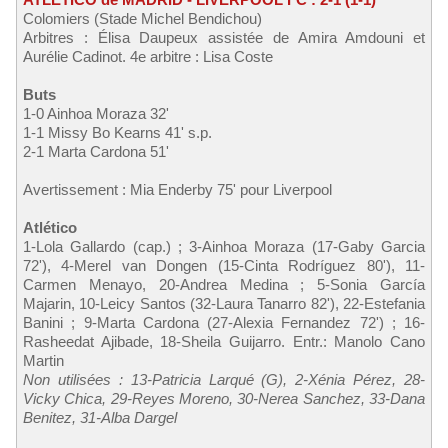
Colomiers (Stade Michel Bendichou)
Arbitres : Élisa Daupeux assistée de Amira Amdouni et
Aurélie Cadinot. 4e arbitre : Lisa Coste
Buts
1-0 Ainhoa Moraza 32'
1-1 Missy Bo Kearns 41' s.p.
2-1 Marta Cardona 51'
Avertissement : Mia Enderby 75' pour Liverpool
Atlético
1-Lola Gallardo (cap.) ; 3-Ainhoa Moraza (17-Gaby Garcia
72'), 4-Merel van Dongen (15-Cinta Rodríguez 80'), 11-
Carmen Menayo, 20-Andrea Medina ; 5-Sonia García
Majarin, 10-Leicy Santos (32-Laura Tanarro 82'), 22-Estefania
Banini ; 9-Marta Cardona (27-Alexia Fernandez 72') ; 16-
Rasheedat Ajibade, 18-Sheila Guijarro. Entr.: Manolo Cano
Martin
Non utilisées : 13-Patricia Larqué (G), 2-Xénia Pérez, 28-
Vicky Chica, 29-Reyes Moreno, 30-Nerea Sanchez, 33-Dana
Benitez, 31-Alba Dargel