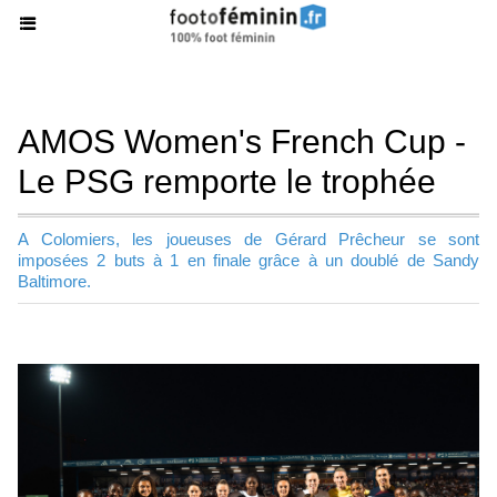
AMOS Women's French Cup -
Le PSG remporte le trophée
A Colomiers, les joueuses de Gérard Prêcheur se sont
imposées 2 buts à 1 en finale grâce à un doublé de Sandy
Baltimore.