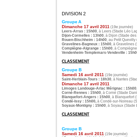
DIVISION 2
Groupe A
Dimanche 17 avril 2011
(19e journée)
Leers-Arras : 15h00
, à Leers (Stade Léo La
Dijon-Cormelles : 13h00
, à Dijon (Stade de
Rouen-Bischheim : 14h00
, au Petit Quevill
Gravelines-Bagneux : 15h00
, à Gravelines 
Compiègne-Algrange : 15h00
, à Compiègne
Vendenheim-Templemars-Vendeville : 15h0
CLASSEMENT
Groupe B
Samedi 16 avril 2011
(19e journée)
Saint-Herblain-Tours : 18h30
, à Nantes (St
Dimanche 17 avril 2011
Limoges Landouge-Arlac Mérignac : 15h00
Corné-Rennes : 15h00
, à Corné (Stade Dan
Blanquefort-Angers : 15h00
, à Blanquefort
Condé-Issy : 15h00,
à Condé-sur-Noireau (S
Soyaux-Montigny : 15h00
, à Soyaux (Stade
CLASSEMENT
Groupe B
Samedi 16 avril 2011
(19e journée)