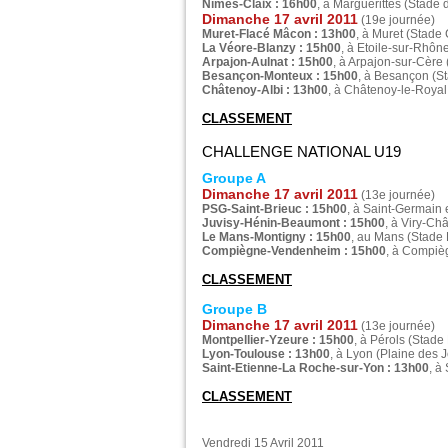
Nîmes-Claix : 16h00
, à Marguerittes (Stade
Dimanche 17 avril 2011
(19e journée)
Muret-Flacé Mâcon : 13h00
, à Muret (Stade
La Véore-Blanzy : 15h00
, à Etoile-sur-Rhôn
Arpajon-Aulnat : 15h00
, à Arpajon-sur-Cère
Besançon-Monteux : 15h00
, à Besançon (S
Châtenoy-Albi : 13h00
, à Châtenoy-le-Royal 
CLASSEMENT
CHALLENGE NATIONAL U19
Groupe A
Dimanche 17 avril 2011
(13e journée)
PSG-Saint-Brieuc : 15h00
, à Saint-Germain
Juvisy-Hénin-Beaumont : 15h00
, à Viry-Ch
Le Mans-Montigny : 15h00
, au Mans (Stade 
Compiègne-Vendenheim : 15h00
, à Compiè
CLASSEMENT
Groupe B
Dimanche 17 avril 2011
(13e journée)
Montpellier-Yzeure : 15h00
, à Pérols (Stade
Lyon-Toulouse : 13h00
, à Lyon (Plaine des 
Saint-Etienne-La Roche-sur-Yon : 13h00
, à
CLASSEMENT
Vendredi 15 Avril 2011