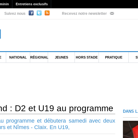
minin
Entretiens exclusifs
Suivez nous
Recevez notre newsletter
E
NATIONAL
RÉGIONAL
JEUNES
HORS STADE
PRATIQUE
S
d : D2 et U19 au programme
DANS L
au programme et débutera samedi avec deux
urs et Nîmes - Claix. En U19,