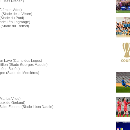
 du Mas Praden)
 Clément Ader)
e (Stade de la Véore)
 (Stade du Pont)
tade Léo Lagrange)
(Stade du Treffort)
 en Laye (Camp des Loges)
âtillon (Stade Georges Maquin)
Léon Bollée)
gne (Stade de Mercières)
 Marius Vitou)
Jeux de Gerland)
 Saint-Etienne (Stade Léon Nautin)