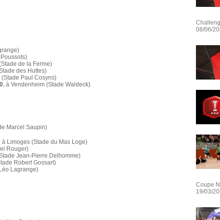
Challeng
08/06/2
grange)
s Poussots)
y (Stade de la Ferme)
(Stade des Huttes)
 (Stade Paul Cosyns)
0
, à Vendenheim (Stade Waldeck)
ade Marcel Saupin)
, à Limoges (Stade du Mas Loge)
iel Rouger)
 (Stade Jean-Pierre Delhomme)
tade Robert Gossart)
 Léo Lagrange)
Coupe Nat
19/03/2