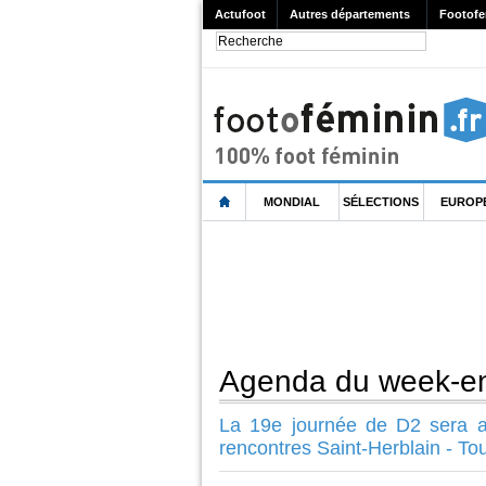
Actufoot
Autres départements
Footofe
MONDIAL
SÉLECTIONS
EUROP
Agenda du week-en
La 19e journée de D2 sera 
rencontres Saint-Herblain - To