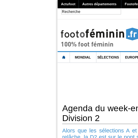
Actufoot
Autres départements
Footofe
MONDIAL
SÉLECTIONS
EUROP
Agenda du week-en
Division 2
Alors que les sélections A e
relâche, la D2 est sur le pon