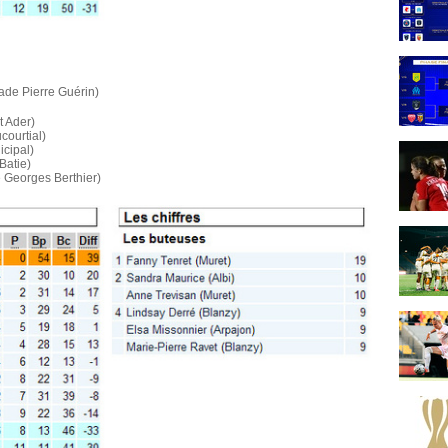
de Pierre Guérin)
t Ader)
courtial)
icipal)
Batie)
 Georges Berthier)