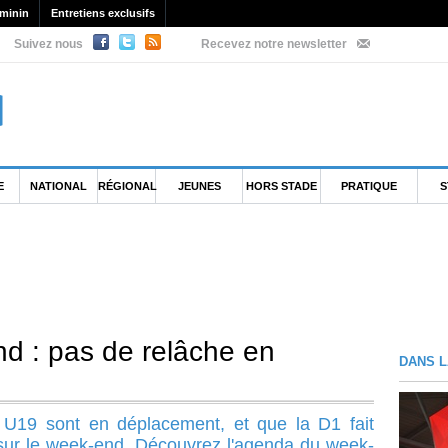
minin
Entretiens exclusifs
Suivez nous
Recevez notre newsletter
E
NATIONAL
RÉGIONAL
JEUNES
HORS STADE
PRATIQUE
S
d : pas de relâche en
DANS L
t U19 sont en déplacement, et que la D1 fait
t sur le week-end. Découvrez l'agenda du week-