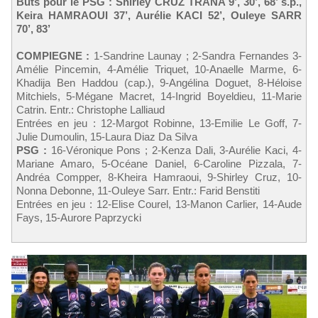
Buts pour le PSG : Shirley CRUZ TRANA 9’, 30’, 68’ s.p.,
Keira HAMRAOUI 37’, Aurélie KACI 52’, Ouleye SARR
70’, 83’
COMPIEGNE :
1-Sandrine Launay ; 2-Sandra Fernandes 3-
Amélie Pincemin, 4-Amélie Triquet, 10-Anaelle Marme, 6-
Khadija Ben Haddou (cap.), 9-Angélina Doguet, 8-Héloise
Mitchiels, 5-Mégane Macret, 14-Ingrid Boyeldieu, 11-Marie
Catrin. Entr.: Christophe Lalliaud
Entrées en jeu : 12-Margot Robinne, 13-Emilie Le Goff, 7-
Julie Dumoulin, 15-Laura Diaz Da Silva
PSG :
16-Véronique Pons ; 2-Kenza Dali, 3-Aurélie Kaci, 4-
Mariane Amaro, 5-Océane Daniel, 6-Caroline Pizzala, 7-
Andréa Compper, 8-Kheira Hamraoui, 9-Shirley Cruz, 10-
Nonna Debonne, 11-Ouleye Sarr. Entr.: Farid Benstiti
Entrées en jeu : 12-Elise Courel, 13-Manon Carlier, 14-Aude
Fays, 15-Aurore Paprzycki