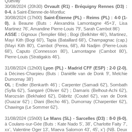
Quevilly
30/08/2024 (20h30)
Orvault (R1) - Bréquigny Rennes (D3) :
0-4
, à Saint-Étienne-de-Montluc
30/08/2024 (17h00)
Saint-Étienne (PL) - Reims (PL) : 4-0 (1-
0)
, à Beaune (Buts : Alexandria Lamontagne 45+3', Lisa
Martinez 76', Amandine Pierre-Louis 79', Sarah Cambot 86')
ASSE :
Gignoux (Templier 68e) ; Bogi (Belkhiter 46'), Martinez,
Mayi Kith (Bogi 60'), Tapia (Bataillard 68'), Champagnac (cap.)
(Mayi Kith 80'), Cambot (Perea, 68'), Ali Nadjim (Pierre-Louis
68'), Caputo (Connesson 80'), Lamontagne (Cambot 80'),
Pierre-Louis (Stratigakis 46').
31/08/2024 (12h00)
Lyon (PL) - Madrid CFF (ESP) : 2-0 (2-0)
,
à Décines-Charpieu (Buts : Daniëlle van de Donk 9', Melchie
Dumornay 38')
OL :
Endler (Benkarth 46') ; Carpenter (Samadi 62'), Sombath
(Sylla 62'), Sangaré (Olivier 62') ; Damaris (Belhout-Achi 62'),
Marozsán (Bekhaled 62'), Däbritz (Coutel 62'), van de Donk
(Ouazar 62') ; Diani (Becho 46'), Dumornay (Charpentier 62'),
Chawinga (Le Sommer 62').
31/08/2024 (15h00)
Le Mans (SL) - Sarcelles (D3) : 8-0 (6-0)
,
à Coulans-sur-Gée (Buts : Kate Nado 5', 38', Charlotte Faity 7',
xx', Valentine Oger 13', Maeva Salomon 43', 45', x') (NB. Deux