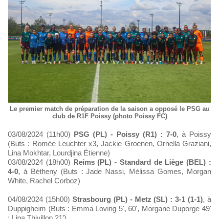
Le premier match de préparation de la saison a opposé le PSG au
club de R1F Poissy (photo Poissy FC)
03/08/2024 (11h00)
PSG (PL) - Poissy (R1) : 7-0
, à Poissy
(Buts : Romée Leuchter x3, Jackie Groenen, Ornella Graziani,
Lina Mokhtar, Lourdjina Étienne)
03/08/2024 (18h00)
Reims (PL) - Standard de Liège (BEL) :
4-0
, à Bétheny (Buts : Jade Nassi, Mélissa Gomes, Morgan
White, Rachel Corboz)
04/08/2024 (15h00)
Strasbourg (PL) - Metz (SL) : 3-1 (1-1)
, à
Duppigheim (Buts : Emma Loving 5', 60', Morgane Duporge 49'
; Lina Thivillon 21')