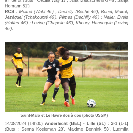
à Hoerdt (Buts : Cécilia Way 17', Julia Matuschewski 48', Sanja
Homann 51')
RCS :
Moitrel (Wahl 46') ; Dechilly (Béché 46'), Bonet, Mairot,
Jézéquel (Tchakounté 46'), Pilmes (Dechilly 46') ; Neller, Evels
(Hoffert 46') ; Loving (Chapelle 46'), Khoury, Hannequin (Loving
46').
Saint-Malo et Le Havre dos à dos (photo USSM)
14/08/2024 (14h00)
Anderlecht (BEL) - Lille (SL) : 3-1 (1-1)
(Buts : Senna Koeleman 28', Maxime Bennink 58', Ludmila