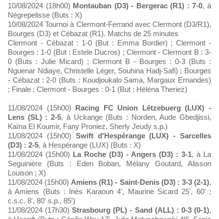
10/08/2024 (18h00)
Montauban (D3) - Bergerac (R1) : 7-0
, à
Négrepelisse (Buts : X)
10/08/2024 Tournoi à Clermont-Ferrand avec Clermont (D3/R1),
Bourges (D3) et Cébazat (R1). Matchs de 25 minutes
Clermont - Cébazat : 1-0 (But : Emma Bordier) ; Clermont -
Bourges : 1-0 (But : Estele Ducros) ; Clermont - Clermont B : 3-
0 (Buts : Julie Micard) ; Clermont B - Bourges : 0-3 (Buts :
Nguenar Ndiaye, Christelle Léger, Souhina Hadj-Safi) ; Bourges
- Cébazat : 2-0 (Buts : Koudjoukalo Sama, Margaux Ernandes)
; Finale : Clermont - Bourges : 0-1 (But : Héléna Theriez)
11/08/2024 (15h00)
Racing FC Union Lëtzebuerg (LUX) -
Lens (SL) : 2-5
, à Uckange (Buts : Norden, Aude Gbedjissi,
Kaïna El Koumir, Fany Proniez, Sherly Jeudy s.p.)
11/08/2024 (15h00)
Swift d'Hespérange (LUX) - Sarcelles
(D3) : 2-5
, à Hespérange (LUX) (Buts : X)
11/08/2024 (15h00)
La Roche (D3) - Angers (D3) : 3-1
, à La
Seguinière (Buts : Eden Boban, Mélany Goutard, Alisson
Louison ; X)
11/08/2024 (15h00)
Amiens (R1) - Saint-Denis (D3) : 3-3 (2-1)
,
à Amiens (Buts : Inès Karaoun 4', Maurine Sicard 25', 60' ;
c.s.c. 8', 80' s.p., 85')
11/08/2024 (17h30)
Strasbourg (PL) - Sand (ALL) : 0-3 (0-1)
,