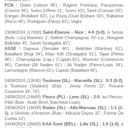
FCN :
Dolan (Lebrun 46') ; Rageot, Fremaux, Pasquereau
(Cosme 46'), Sumo (Uffren 21', Sumo 63'), Storti (Cosson 63'),
Eninger (Robillard 63'), La Posta (Ould Braham 63'), Rabanne
(Recio 46'), Rodrigues (Fleury 63'), Vagre
23/08/2024 (17h00)
Saint-Étienne - Nice : 4-0 (3-0)
, à Senas
(Buts : Lisa Martinez 1', Solène Champagnac 43' s.p., Morgane
Belkhiter 45', Sarah Stratigakis 82')
ASSE :
Gignoux (Templier 46') ; Belkhiter (Martinez 61'),
Bataillard (Bogi 34'), Mayi Kith (Stratigakis 61'), Tapia (Péréa
46') ; Champagnac (cap.) (Caputo 61'), Martinez (Connesson
46'), Cambot (Ali Nadjim 61') ; Ali Nadjim (Pierre-Louis 34'),
Lamontagne (Masson 61'), Caputo (Bataillard 46').
24/08/2024 (13h30)
Toulouse (SL) - Marseille (SL) : 0-3 (0-2)
,
à Toulouse (Stadium) (Buts : Jenny Perret 22', Roxane
Couasnon 34', 74')
24/08/2024 (14h00)
Fleury (PL) - Lens (SL) : 2-0
, au Plessis-
Pâté (Buts : Aude Bizet, Batcheba Louis)
24/08/2024 (16h00)
Rodez (SL) - Albi-Marssac (SL) : 1-1 (1-
1)
, à Sévérac d'Aveyron (Buts : Mikayla Dayes 32' ; Fannie Da
Cunha 13')
24/08/2024 (16h00)
KAA Gent (BEL) - Lille (SL) : 1-0 (1-0)
, à