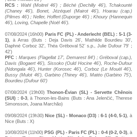
RCS :
Wahl (Moitrel 46') ; Béché (Dechilly 46'), Tchakounté
(Chaney 46'), Bonet, Jézéquel (Mairot 46'), Hoarau (cap.)
(Pilmes 46') ; Neller, Hoffert (Duporge 46') ; Khoury (Hannequin
46'), Loving, Chapelle (Noël 46').
07/08/2024 (16h00)
Paris FC (PL) - Anderlecht (BEL) : 5-1 (3-
1)
, à Arras (Buts : Deja Davis 26', Mathilde Bourdieu 30',
Daphné Corboz 32', Théa Gréboval 52' s.p., Julie Dufour 79' ;
42')
PFC :
Marques (Flagellat 17', Demarest 84') ; Gréboval (cap.),
Davis (Bogaert 46'), Sissoko (Ould Hocine 46'), Roche-Dufour
(Ndongala 46'), Hunter (Korosec 46'), Corboz (Le Mouël 46'),
Bussy (Mulot 46'), Garbino (Thiney 46'), Matéo (Garbino 75'),
Bourdieu (Dufour 60')
07/08/2024 (19h00)
Thonon-Évian (SL) - Servette Chênois
(SUI) : 0-3
, à Thonon-les-Bains (Buts : Ana Jelenčić, Therese
Simonsson, Joana Marchão)
09/08/2024 (19h30)
Nice (SL) - Monaco (D3) : 6-1 (4-0, 5-1)
, à
Nice (Buts : X)
10/08/2024 (11h00)
PSG (PL) - Paris FC (PL) : 0-4 (0-2, 0-3)
, à