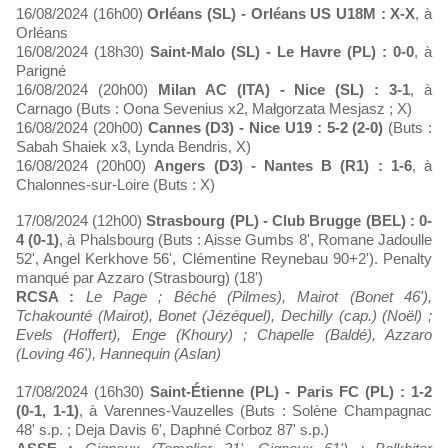
16/08/2024 (16h00)
Orléans (SL) - Orléans US U18M : X-X
, à
Orléans
16/08/2024 (18h30)
Saint-Malo (SL) - Le Havre (PL) : 0-0
, à
Parigné
16/08/2024 (20h00)
Milan AC (ITA) - Nice (SL) : 3-1
, à
Carnago (Buts : Oona Sevenius x2, Małgorzata Mesjasz ; X)
16/08/2024 (20h00)
Cannes (D3) - Nice U19 : 5-2 (2-0)
(Buts :
Sabah Shaiek x3, Lynda Bendris, X)
16/08/2024 (20h00)
Angers (D3) - Nantes B (R1) : 1-6
, à
Chalonnes-sur-Loire (Buts : X)
17/08/2024 (12h00)
Strasbourg (PL) - Club Brugge (BEL) : 0-
4 (0-1)
, à Phalsbourg (Buts : Aisse Gumbs 8', Romane Jadoulle
52', Angel Kerkhove 56', Clémentine Reynebau 90+2'). Penalty
manqué par Azzaro (Strasbourg) (18')
RCSA :
Le Page ; Béché (Pilmes), Mairot (Bonet 46'),
Tchakounté (Mairot), Bonet (Jézéquel), Dechilly (cap.) (Noël) ;
Evels (Hoffert), Enge (Khoury) ; Chapelle (Baldé), Azzaro
(Loving 46'), Hannequin (Aslan)
17/08/2024 (16h30)
Saint-Étienne (PL) - Paris FC (PL) : 1-2
(0-1, 1-1)
, à Varennes-Vauzelles (Buts : Solène Champagnac
48' s.p. ; Deja Davis 6', Daphné Corboz 87' s.p.)