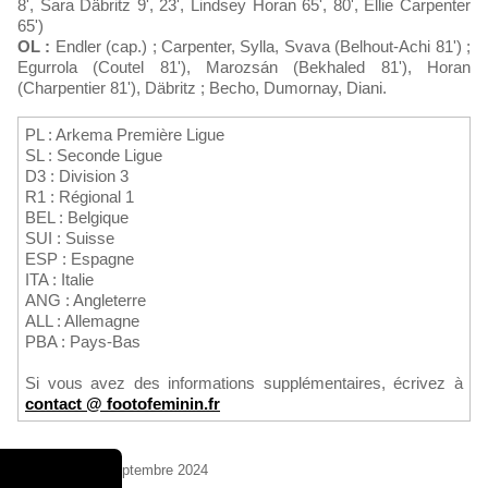
8', Sara Däbritz 9', 23', Lindsey Horan 65', 80', Ellie Carpenter
65')
OL :
Endler (cap.) ; Carpenter, Sylla, Svava (Belhout-Achi 81') ;
Egurrola (Coutel 81'), Marozsán (Bekhaled 81'), Horan
(Charpentier 81'), Däbritz ; Becho, Dumornay, Diani.
PL : Arkema Première Ligue
SL : Seconde Ligue
D3 : Division 3
R1 : Régional 1
BEL : Belgique
SUI : Suisse
ESP : Espagne
ITA : Italie
ANG : Angleterre
ALL : Allemagne
PBA : Pays-Bas
Si vous avez des informations supplémentaires, écrivez à
contact @ footofeminin.fr
Dimanche 15 Septembre 2024
Sebastien Duret