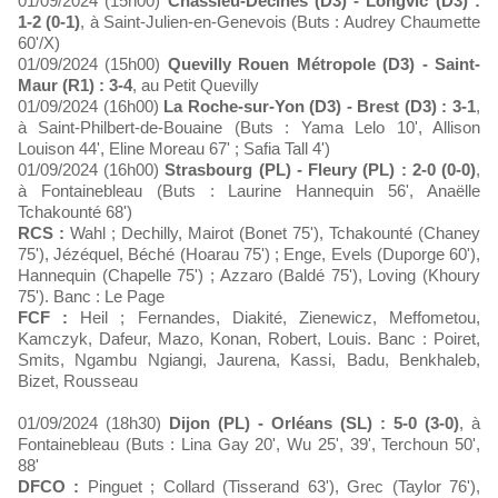
01/09/2024 (15h00)
Chassieu-Décines (D3) - Longvic (D3) :
1-2 (0-1)
, à Saint-Julien-en-Genevois (Buts : Audrey Chaumette
60'/X)
01/09/2024 (15h00)
Quevilly Rouen Métropole (D3) - Saint-
Maur (R1) : 3-4
, au Petit Quevilly
01/09/2024 (16h00)
La Roche-sur-Yon (D3) - Brest (D3) : 3-1
,
à Saint-Philbert-de-Bouaine (Buts : Yama Lelo 10', Allison
Louison 44', Eline Moreau 67' ; Safia Tall 4')
01/09/2024 (16h00)
Strasbourg (PL) - Fleury (PL) : 2-0 (0-0)
,
à Fontainebleau (Buts : Laurine Hannequin 56', Anaëlle
Tchakounté 68')
RCS :
Wahl ; Dechilly, Mairot (Bonet 75'), Tchakounté (Chaney
75'), Jézéquel, Béché (Hoarau 75') ; Enge, Evels (Duporge 60'),
Hannequin (Chapelle 75') ; Azzaro (Baldé 75'), Loving (Khoury
75'). Banc : Le Page
FCF :
Heil ; Fernandes, Diakité, Zienewicz, Meffometou,
Kamczyk, Dafeur, Mazo, Konan, Robert, Louis. Banc : Poiret,
Smits, Ngambu Ngiangi, Jaurena, Kassi, Badu, Benkhaleb,
Bizet, Rousseau
01/09/2024 (18h30)
Dijon (PL) - Orléans (SL) : 5-0 (3-0)
, à
Fontainebleau (Buts : Lina Gay 20', Wu 25', 39', Terchoun 50',
88'
DFCO :
Pinguet ; Collard (Tisserand 63'), Grec (Taylor 76'),