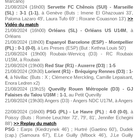
Marcano)
21/08/2024 (16h00)
Servette FC Chênois (SUI) - Marseille
(SL) : 3-1 (1-1)
, à Genève (Buts : Imene El Ghazouani 33',
Paloma Lazaro 49', Laura Tufo 69' ; Roxane Couasnon 13')
>>
Vidéo du match
21/08/2024 (16h00)
Orléans (SL) - Orléans US U14M
, à
Orléans
21/08/2024 (18h00)
Espanyol Barcelone (ESP) - Montpellier
(PL) : 0-1 (0-0)
, à Les Preses (ESP) (But : Kethna Louis 50')
21/08/2024 (19h00) Roubaix-Wervicq (D3) - RC Roubaix
U15M, à Roubaix
21/08/2024 (19h00)
Red Star (R1) - Auxerre (D3) : 1-5
21/08/2024 (20h30)
Lorient (R1) - Bréquigny Rennes (D3) : 1-
4
, à Nivillac (Buts : X ; Clémence Merckling, Camille Lepaisant,
Enora Ledren x2)
21/08/2024 (19h15)
Quevilly Rouen Métropole (D3) - GJ
Falaises du Talou U16M : 1-1
, au Petit Quevilly
21/08/2024 (19h30) Angers (D3) - Angers NDC U17M, à Angers
22/08/2024 (16h00)
PSG (PL) - Le Havre (PL) : 4-0 (0-0)
, à
Poissy (Buts : Romée Leuchter 72', 79', 81', Jennifer Echegini
88')
>> Replay du match
PSG :
Earps (Kiedrzynek 46') ; Hurtré (Gaetino 60'), Dudek
(cap.) (Samoura 67'), E.Le Guilly (Mbock 46'), J.Le Guilly