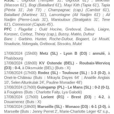
ASSE :
Gignoux (Templier 31', Gignoux 61') ; Belkhiter
(Masson 61'), Bogi (Bataillard 61'), Mayi Kith (Tapia 61'), Tapia
(Péréa 31', Job 73') ; Champagnac (cap.) (Cambot 61'),
Bataillard (Martinez 31'), Lamontagne (Ali Nadjim 61') ; Ali
Nadjim (Pierre-Louis 31'), Maniouloux (Stratigakis 31', Tene
61'), Connesson (Caputo 45').
PFC :
Flagellat ; Ould Hocine, Greboval, Davis, Liaigre,
Korosec, Corboz, Thiney (cap.), Bussy, Matéo, Dufour
Banc : Garbino, Hunter, Roche-Dufour, Bogaert, Le Mouël,
Nnadozie, Ndongala, Gréboval, Sissoko, Mulot
17/08/2024 (15h00)
Metz (SL) - Lyon B (D3) : annulé
, à
Phalsbourg
17/08/2024 (16h00)
KV Ostende (BEL) - Roubaix-Wervicq
(D3) : 0-4
, à Diksmuide (BEL) (Buts : X)
17/08/2024 (17h00)
Rodez (SL) - Toulouse (SL) : 1-3 (0-2)
, à
Onet-le-Château (Buts : Mikayla Dayes 64' ; Anaëlle Anglais
10', Selen Altunkulak 24', Pauline Monadier 48')
17/08/2024 (17h00)
Guingamp (PL) - Le Mans (SL) : 0-2 (0-1)
,
à Fougères (Buts : Charlotte Faity, Lya Galodé)
17/08/2024 (17h00)
Lorient (R1) - Brest (D3) : 4-2
, à
Douarnenez (Buts : X)
17/08/2024 (18h00)
Marseille (SL) - Monaco (D3) : 6-1 (2-0)
, à
Marseille (Buts : Jenny Perret 2', Marie-Charlotte Léger 42' s.p.,