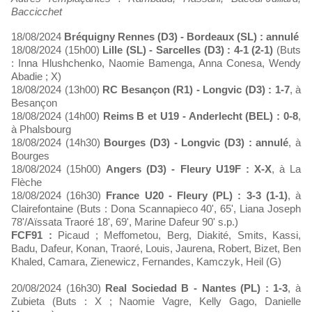
Baccicchet
18/08/2024
Bréquigny Rennes (D3) - Bordeaux (SL) : annulé
18/08/2024 (15h00)
Lille (SL) - Sarcelles (D3) : 4-1 (2-1)
(Buts
: Inna Hlushchenko, Naomie Bamenga, Anna Conesa, Wendy
Abadie ; X)
18/08/2024 (13h00)
RC Besançon (R1) - Longvic (D3) : 1-7
, à
Besançon
18/08/2024 (14h00)
Reims B et U19 - Anderlecht (BEL) : 0-8
,
à Phalsbourg
18/08/2024 (14h30)
Bourges (D3) - Longvic (D3) : annulé
, à
Bourges
18/08/2024 (15h00)
Angers (D3) - Fleury U19F : X-X
, à La
Flèche
18/08/2024 (16h30)
France U20 - Fleury (PL) : 3-3 (1-1)
, à
Clairefontaine (Buts : Dona Scannapieco 40', 65', Liana Joseph
78'/Aïssata Traoré 18', 69', Marine Dafeur 90' s.p.)
FCF91 :
Picaud ; Meffometou, Berg, Diakité, Smits, Kassi,
Badu, Dafeur, Konan, Traoré, Louis, Jaurena, Robert, Bizet, Ben
Khaled, Camara, Zienewicz, Fernandes, Kamczyk, Heil (G)
20/08/2024 (16h30)
Real Sociedad B - Nantes (PL) : 1-3
, à
Zubieta (Buts : X ; Naomie Vagre, Kelly Gago, Danielle