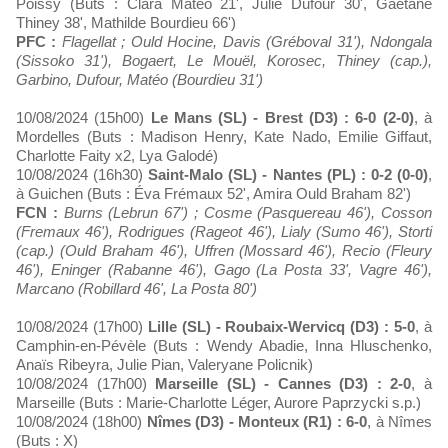
Poissy (Buts : Clara Matéo 21', Julie Dufour 30', Gaëtane
Thiney 38', Mathilde Bourdieu 66')
PFC :
Flagellat ; Ould Hocine, Davis (Gréboval 31'), Ndongala
(Sissoko 31'), Bogaert, Le Mouël, Korosec, Thiney (cap.),
Garbino, Dufour, Matéo (Bourdieu 31')
10/08/2024 (15h00)
Le Mans (SL) - Brest (D3) : 6-0 (2-0)
, à
Mordelles (Buts : Madison Henry, Kate Nado, Emilie Giffaut,
Charlotte Faity x2, Lya Galodé)
10/08/2024 (16h30)
Saint-Malo (SL) - Nantes (PL) : 0-2 (0-0)
,
à Guichen (Buts : Éva Frémaux 52', Amira Ould Braham 82')
FCN :
Burns (Lebrun 67') ; Cosme (Pasquereau 46'), Cosson
(Fremaux 46'), Rodrigues (Rageot 46'), Lialy (Sumo 46'), Storti
(cap.) (Ould Braham 46'), Uffren (Mossard 46'), Recio (Fleury
46'), Eninger (Rabanne 46'), Gago (La Posta 33', Vagre 46'),
Marcano (Robillard 46', La Posta 80')
10/08/2024 (17h00)
Lille (SL) - Roubaix-Wervicq (D3) : 5-0
, à
Camphin-en-Pévèle (Buts : Wendy Abadie, Inna Hluschenko,
Anaïs Ribeyra, Julie Pian, Valeryane Policnik)
10/08/2024 (17h00)
Marseille (SL) - Cannes (D3) : 2-0
, à
Marseille (Buts : Marie-Charlotte Léger, Aurore Paprzycki s.p.)
10/08/2024 (18h00)
Nîmes (D3) - Monteux (R1) : 6-0
, à Nîmes
(Buts : X)