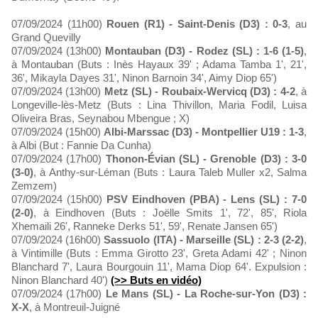
07/09/2024 (11h00)
Rouen (R1) - Saint-Denis (D3) : 0-3
, au
Grand Quevilly
07/09/2024 (13h00)
Montauban (D3) - Rodez (SL) : 1-6 (1-5)
,
à Montauban (Buts : Inès Hayaux 39' ; Adama Tamba 1', 21',
36', Mikayla Dayes 31', Ninon Barnoin 34', Aimy Diop 65')
07/09/2024 (13h00)
Metz (SL) - Roubaix-Wervicq (D3) : 4-2
, à
Longeville-lès-Metz (Buts : Lina Thivillon, Maria Fodil, Luisa
Oliveira Bras, Seynabou Mbengue ; X)
07/09/2024 (15h00)
Albi-Marssac (D3) - Montpellier U19 : 1-3
,
à Albi (But : Fannie Da Cunha)
07/09/2024 (17h00)
Thonon-Évian (SL) - Grenoble (D3) : 3-0
(3-0)
, à Anthy-sur-Léman (Buts : Laura Taleb Muller x2, Salma
Zemzem)
07/09/2024 (15h00)
PSV Eindhoven (PBA) - Lens (SL) : 7-0
(2-0)
, à Eindhoven (Buts : Joëlle Smits 1', 72', 85', Riola
Xhemaili 26', Ranneke Derks 51', 59', Renate Jansen 65')
07/09/2024 (16h00)
Sassuolo (ITA) - Marseille (SL) : 2-3 (2-2)
,
à Vintimille (Buts : Emma Girotto 23', Greta Adami 42' ; Ninon
Blanchard 7', Laura Bourgouin 11', Mama Diop 64'. Expulsion :
Ninon Blanchard 40')
(>> Buts en vidéo)
07/09/2024 (17h00)
Le Mans (SL) - La Roche-sur-Yon (D3) :
X-X
, à Montreuil-Juigné