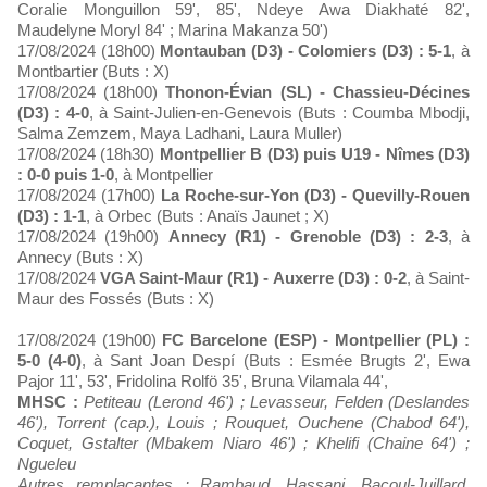
Coralie Monguillon 59', 85', Ndeye Awa Diakhaté 82',
Maudelyne Moryl 84' ; Marina Makanza 50')
17/08/2024 (18h00)
Montauban (D3) - Colomiers (D3) : 5-1
, à
Montbartier (Buts : X)
17/08/2024 (18h00)
Thonon-Évian (SL) - Chassieu-Décines
(D3) : 4-0
, à Saint-Julien-en-Genevois (Buts : Coumba Mbodji,
Salma Zemzem, Maya Ladhani, Laura Muller)
17/08/2024 (18h30)
Montpellier B (D3) puis U19 - Nîmes (D3)
: 0-0 puis 1-0
, à Montpellier
17/08/2024 (17h00)
La Roche-sur-Yon (D3) - Quevilly-Rouen
(D3) : 1-1
, à Orbec (Buts : Anaïs Jaunet ; X)
17/08/2024 (19h00)
Annecy (R1) - Grenoble (D3) : 2-3
, à
Annecy (Buts : X)
17/08/2024
VGA Saint-Maur (R1) - Auxerre (D3) : 0-2
, à Saint-
Maur des Fossés (Buts : X)
17/08/2024 (19h00)
FC Barcelone (ESP) - Montpellier (PL) :
5-0 (4-0)
, à Sant Joan Despí (Buts : Esmée Brugts 2', Ewa
Pajor 11', 53', Fridolina Rolfö 35', Bruna Vilamala 44',
MHSC :
Petiteau (Lerond 46') ; Levasseur, Felden (Deslandes
46'), Torrent (cap.), Louis ; Rouquet, Ouchene (Chabod 64'),
Coquet, Gstalter (Mbakem Niaro 46') ; Khelifi (Chaine 64') ;
Ngueleu
Autres remplaçantes : Rambaud, Hassani, Bacoul-Juillard,