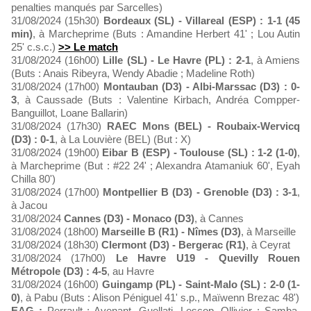
penalties manqués par Sarcelles)
31/08/2024 (15h30)
Bordeaux (SL) - Villareal (ESP) : 1-1 (45
min)
, à Marcheprime (Buts : Amandine Herbert 41' ; Lou Autin
25' c.s.c.)
>> Le match
31/08/2024 (16h00)
Lille (SL) - Le Havre (PL) : 2-1
, à Amiens
(Buts : Anais Ribeyra, Wendy Abadie ; Madeline Roth)
31/08/2024 (17h00)
Montauban (D3) - Albi-Marssac (D3) : 0-
3
, à Caussade (Buts : Valentine Kirbach, Andréa Compper-
Banguillot, Loane Ballarin)
31/08/2024 (17h30)
RAEC Mons (BEL) - Roubaix-Wervicq
(D3) : 0-1
, à La Louvière (BEL) (But : X)
31/08/2024 (19h00)
Eibar B (ESP) - Toulouse (SL) : 1-2 (1-0)
,
à Marcheprime (But : #22 24' ; Alexandra Atamaniuk 60', Eyah
Chilla 80')
31/08/2024 (17h00)
Montpellier B (D3) - Grenoble (D3) : 3-1
,
à Jacou
31/08/2024
Cannes (D3) - Monaco (D3)
, à Cannes
31/08/2024 (18h00)
Marseille B (R1) - Nîmes (D3)
, à Marseille
31/08/2024 (18h30)
Clermont (D3) - Bergerac (R1)
, à Ceyrat
31/08/2024 (17h00)
Le Havre U19 - Quevilly Rouen
Métropole (D3) : 4-5
, au Havre
31/08/2024 (16h00)
Guingamp (PL) - Saint-Malo (SL) : 2-0 (1-
0)
, à Pabu (Buts : Alison Péniguel 41' s.p., Maïwenn Brezac 48')
EAG :
Perrault ; Avenant, Guellati, Lescop, Ollivier ; Samba,