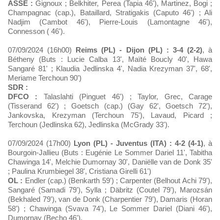
ASSE :
Gignoux ; Belkhiter, Perea (Tapia 46'), Martinez, Bogi ;
Champagnac (cap.), Bataillard, Stratigakis (Caputo 46') ; Ali
Nadjim (Cambot 46'), Pierre-Louis (Lamontagne 46'),
Connesson ( 46').
07/09/2024 (16h00)
Reims (PL) - Dijon (PL) : 3-4 (2-2)
, à
Bétheny (Buts : Lucie Calba 13', Maïté Boucly 40', Hawa
Sangaré 81' ; Klaudia Jedlinska 4', Nadia Krezyman 37', 68',
Meriame Terchoun 90')
SDR :
DFCO :
Talaslahti (Pinguet 46') ; Taylor, Grec, Carage
(Tisserand 62') ; Goetsch (cap.) (Gay 62', Goetsch 72'),
Jankovska, Krezyman (Terchoun 75'), Lavaud, Picard ;
Terchoun (Jedlinska 62), Jedlinska (McGrady 33').
07/09/2024 (17h00)
Lyon (PL) - Juventus (ITA) : 4-2 (4-1)
, à
Bourgoin-Jallieu (Buts : Eugénie Le Sommer Dariel 11', Tabitha
Chawinga 14', Melchie Dumornay 30', Daniëlle van de Donk 35'
; Paulina Krumbiegel 38', Cristiana Girelli 61')
OL :
Endler (cap.) (Benkarth 59') ; Carpenter (Belhout Achi 79'),
Sangaré (Samadi 79'), Sylla ; Däbritz (Coutel 79'), Marozsán
(Bekhaled 79'), van de Donk (Charpentier 79'), Damaris (Horan
58') ; Chawinga (Svava 74'), Le Sommer Dariel (Diani 46'),
Dumornay (Becho 46').