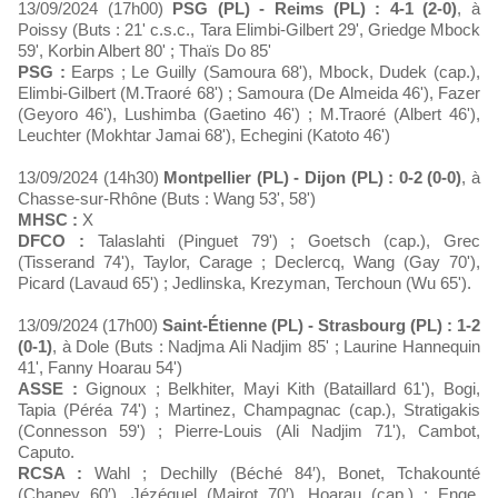
13/09/2024 (17h00)
PSG (PL) - Reims (PL) : 4-1 (2-0)
, à
Poissy (Buts : 21' c.s.c., Tara Elimbi-Gilbert 29', Griedge Mbock
59', Korbin Albert 80' ; Thaïs Do 85'
PSG :
Earps ; Le Guilly (Samoura 68'), Mbock, Dudek (cap.),
Elimbi-Gilbert (M.Traoré 68') ; Samoura (De Almeida 46'), Fazer
(Geyoro 46'), Lushimba (Gaetino 46') ; M.Traoré (Albert 46'),
Leuchter (Mokhtar Jamai 68'), Echegini (Katoto 46')
13/09/2024 (14h30)
Montpellier (PL) - Dijon (PL) : 0-2 (0-0)
, à
Chasse-sur-Rhône (Buts : Wang 53', 58')
MHSC :
X
DFCO :
Talaslahti (Pinguet 79') ; Goetsch (cap.), Grec
(Tisserand 74'), Taylor, Carage ; Declercq, Wang (Gay 70'),
Picard (Lavaud 65') ; Jedlinska, Krezyman, Terchoun (Wu 65').
13/09/2024 (17h00)
Saint-Étienne (PL) - Strasbourg (PL) : 1-2
(0-1)
, à Dole (Buts : Nadjma Ali Nadjim 85' ; Laurine Hannequin
41', Fanny Hoarau 54')
ASSE :
Gignoux ; Belkhiter, Mayi Kith (Bataillard 61'), Bogi,
Tapia (Péréa 74') ; Martinez, Champagnac (cap.), Stratigakis
(Connesson 59') ; Pierre-Louis (Ali Nadjim 71'), Cambot,
Caputo.
RCSA :
Wahl ; Dechilly (Béché 84′), Bonet, Tchakounté
(Chaney 60′), Jézéquel (Mairot 70′), Hoarau (cap.) ; Enge,