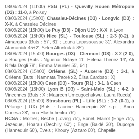
08/09/2024 (11h00)
PSG (PL) - Quevilly Rouen Métropole
(D3) : 11-0
, à Poissy
08/09/2024 (15h00)
Chassieu-Décines (D3) - Longvic (D3) :
X-X
, à Chassieu Décines
08/09/2024 (15h00)
Le Puy (D3) - Dijon U19 : X-X
, à Lyon
08/09/2024 (15h00)
Nice (SL) - Toulouse (SL) : 2-3 (0-2)
, à
Aimargues (Buts : 57', 61' ; Louna Lapassousse 31', Alexandra
Atamaniuk 45+2', Selen Altunkulak 85')
08/09/2024 (15h00)
Bourges (D3) - Clermont (D3) : 3-2 (2-0)
,
à Bourges (Buts : Nguenar Ndiaye 11', Héléna Theriez 14', Afi
Rifela Dogli 78' ; Emma Meunier 55', 64')
08/09/2024 (15h00)
Orléans (SL) - Auxerre (D3) : 3-1
, à
Orléans (Buts : Namnata Traoré x2, Élisa Cardoso ; X)
08/09/2024 (15h00)
Caen (D3) - Tours (R1) : 3-1
, à Caen
08/09/2024 (15h00)
Lyon B (D3) - Saint-Malo (SL) : 4-2
, à
Vincennes (Buts : X ; Maureen Umeugochukwu, Laura Rueda)
08/09/2024 (15h00)
Strasbourg (PL) - Lille (SL) : 1-2 (0-1)
, à
Pétange (LUX) (Buts : Laurine Hannequin 85' s.p. ; Anna
Conesa 28', Inna Hlushchenko 76')
RCSA :
Moitrel ; Béché (Loving 75′), Bonet, Mairot (Enge 75′),
Jézéquel, Hoarau (Dechilly 60′) ; Enge (Baldé 30′), Duporge
(Hannequin 60′), Evels ; Khoury (Azzaro 60′), Chapelle.