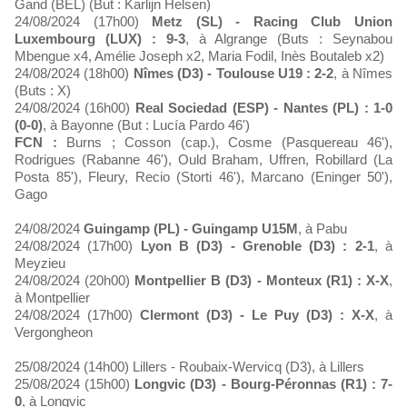
Gand (BEL) (But : Karlijn Helsen)
24/08/2024 (17h00)
Metz (SL) - Racing Club Union
Luxembourg (LUX) : 9-3
, à Algrange (Buts : Seynabou
Mbengue x4, Amélie Joseph x2, Maria Fodil, Inès Boutaleb x2)
24/08/2024 (18h00)
Nîmes (D3) - Toulouse U19 : 2-2
, à Nîmes
(Buts : X)
24/08/2024 (16h00)
Real Sociedad (ESP) - Nantes (PL) : 1-0
(0-0)
, à Bayonne (But : Lucía Pardo 46')
FCN :
Burns ; Cosson (cap.), Cosme (Pasquereau 46'),
Rodrigues (Rabanne 46'), Ould Braham, Uffren, Robillard (La
Posta 85'), Fleury, Recio (Storti 46'), Marcano (Eninger 50'),
Gago
24/08/2024
Guingamp (PL) - Guingamp U15M
, à Pabu
24/08/2024 (17h00)
Lyon B (D3) - Grenoble (D3) : 2-1
, à
Meyzieu
24/08/2024 (20h00)
Montpellier B (D3) - Monteux (R1) : X-X
,
à Montpellier
24/08/2024 (17h00)
Clermont (D3) - Le Puy (D3) : X-X
, à
Vergongheon
25/08/2024 (14h00) Lillers - Roubaix-Wervicq (D3), à Lillers
25/08/2024 (15h00)
Longvic (D3) - Bourg-Péronnas (R1) : 7-
0
, à Longvic