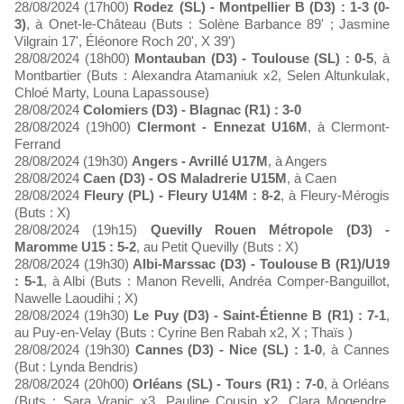
28/08/2024 (17h00)
Rodez (SL) - Montpellier B (D3) : 1-3 (0-
3)
, à Onet-le-Château (Buts : Solène Barbance 89' ; Jasmine
Vilgrain 17', Éléonore Roch 20', X 39')
28/08/2024 (18h00)
Montauban (D3) - Toulouse (SL) : 0-5
, à
Montbartier (Buts : Alexandra Atamaniuk x2, Selen Altunkulak,
Chloé Marty, Louna Lapassouse)
28/08/2024
Colomiers (D3) - Blagnac (R1) : 3-0
28/08/2024 (19h00)
Clermont - Ennezat U16M
, à Clermont-
Ferrand
28/08/2024 (19h30)
Angers - Avrillé U17M
, à Angers
28/08/2024
Caen (D3) - OS Maladrerie U15M
, à Caen
28/08/2024
Fleury (PL) - Fleury U14M : 8-2
, à Fleury-Mérogis
(Buts : X)
28/08/2024 (19h15)
Quevilly Rouen Métropole (D3) -
Maromme U15 : 5-2
, au Petit Quevilly (Buts : X)
28/08/2024 (19h30)
Albi-Marssac (D3) - Toulouse B (R1)/U19
: 5-1
, à Albi (Buts : Manon Revelli, Andréa Comper-Banguillot,
Nawelle Laoudihi ; X)
28/08/2024 (19h30)
Le Puy (D3) - Saint-Étienne B (R1) : 7-1
,
au Puy-en-Velay (Buts : Cyrine Ben Rabah x2, X ; Thaïs )
28/08/2024 (19h30)
Cannes (D3) - Nice (SL) : 1-0
, à Cannes
(But : Lynda Bendris)
28/08/2024 (20h00)
Orléans (SL) - Tours (R1) : 7-0
, à Orléans
(Buts : Sara Vranic x3, Pauline Cousin x2, Clara Mogendre,