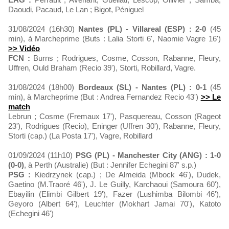
Daoudi, Pacaud, Le Lan ; Bigot, Péniguel
31/08/2024 (16h30)
Nantes (PL) - Villareal (ESP) : 2-0
(45
min), à Marcheprime (Buts : Lalia Storti 6', Naomie Vagre 16')
>> Vidéo
FCN :
Burns ; Rodrigues, Cosme, Cosson, Rabanne, Fleury,
Uffren, Ould Braham (Recio 39'), Storti, Robillard, Vagre.
31/08/2024 (18h00)
Bordeaux (SL) - Nantes (PL) : 0-1
(45
min), à Marcheprime (But : Andrea Fernandez Recio 43')
>> Le
match
Lebrun ; Cosme (Fremaux 17'), Pasquereau, Cosson (Rageot
23'), Rodrigues (Recio), Eninger (Uffren 30'), Rabanne, Fleury,
Storti (cap.) (La Posta 17'), Vagre, Robillard
01/09/2024 (11h10)
PSG (PL) - Manchester City (ANG) : 1-0
(0-0)
, à Perth (Australie) (But : Jennifer Echegini 87' s.p.)
PSG :
Kiedrzynek (cap.) ; De Almeida (Mbock 46'), Dudek,
Gaetino (M.Traoré 46'), J. Le Guilly, Karchaoui (Samoura 60'),
Ebayilin (Elimbi Gilbert 19'), Fazer (Lushimba Bilombi 46'),
Geyoro (Albert 64'), Leuchter (Mokhart Jamai 70'), Katoto
(Echegini 46')