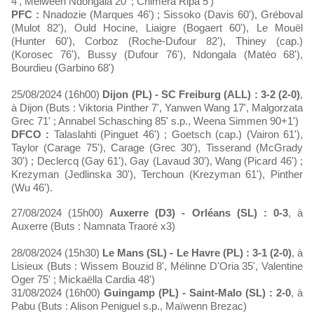
4', Melween Ndongala 20' ; Chimera Ripa 5')
PFC :
Nnadozie (Marques 46') ; Sissoko (Davis 60'), Gréboval
(Mulot 82'), Ould Hocine, Liaigre (Bogaert 60'), Le Mouël
(Hunter 60'), Corboz (Roche-Dufour 82'), Thiney (cap.)
(Korosec 76'), Bussy (Dufour 76'), Ndongala (Matéo 68'),
Bourdieu (Garbino 68')
25/08/2024 (16h00)
Dijon (PL) - SC Freiburg (ALL) : 3-2 (2-0)
,
à Dijon (Buts : Viktoria Pinther 7', Yanwen Wang 17', Malgorzata
Grec 71' ; Annabel Schasching 85' s.p., Weena Simmen 90+1')
DFCO :
Talaslahti (Pinguet 46') ; Goetsch (cap.) (Vairon 61'),
Taylor (Carage 75'), Carage (Grec 30'), Tisserand (McGrady
30') ; Declercq (Gay 61'), Gay (Lavaud 30'), Wang (Picard 46') ;
Krezyman (Jedlinska 30'), Terchoun (Krezyman 61'), Pinther
(Wu 46').
27/08/2024 (15h00)
Auxerre (D3) - Orléans (SL) : 0-3
, à
Auxerre (Buts : Namnata Traoré x3)
28/08/2024 (15h30)
Le Mans (SL) - Le Havre (PL) : 3-1 (2-0)
, à
Lisieux (Buts : Wissem Bouzid 8', Mélinne D'Oria 35', Valentine
Oger 75' ; Mickaëlla Cardia 48')
31/08/2024 (16h00)
Guingamp (PL) - Saint-Malo (SL) : 2-0
, à
Pabu (Buts : Alison Peniguel s.p., Maïwenn Brezac)