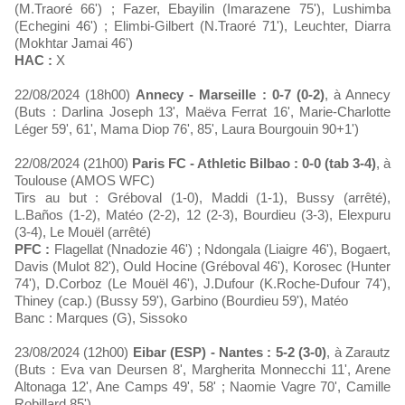
(M.Traoré 66') ; Fazer, Ebayilin (Imarazene 75'), Lushimba
(Echegini 46') ; Elimbi-Gilbert (N.Traoré 71'), Leuchter, Diarra
(Mokhtar Jamai 46')
HAC :
X
22/08/2024 (18h00)
Annecy - Marseille : 0-7 (0-2)
, à Annecy
(Buts : Darlina Joseph 13', Maëva Ferrat 16', Marie-Charlotte
Léger 59', 61', Mama Diop 76', 85', Laura Bourgouin 90+1')
22/08/2024 (21h00)
Paris FC - Athletic Bilbao : 0-0 (tab 3-4)
, à
Toulouse (AMOS WFC)
Tirs au but : Gréboval (1-0), Maddi (1-1), Bussy (arrêté),
L.Baños (1-2), Matéo (2-2), 12 (2-3), Bourdieu (3-3), Elexpuru
(3-4), Le Mouël (arrêté)
PFC :
Flagellat (Nnadozie 46') ; Ndongala (Liaigre 46'), Bogaert,
Davis (Mulot 82'), Ould Hocine (Gréboval 46'), Korosec (Hunter
74'), D.Corboz (Le Mouël 46'), J.Dufour (K.Roche-Dufour 74'),
Thiney (cap.) (Bussy 59'), Garbino (Bourdieu 59'), Matéo
Banc : Marques (G), Sissoko
23/08/2024 (12h00)
Eibar (ESP) - Nantes : 5-2 (3-0)
, à Zarautz
(Buts : Eva van Deursen 8', Margherita Monnecchi 11', Arene
Altonaga 12', Ane Camps 49', 58' ; Naomie Vagre 70', Camille
Robillard 85')