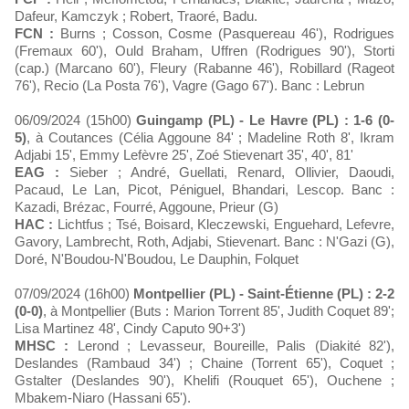
Dafeur, Kamczyk ; Robert, Traoré, Badu.
FCN :
Burns ; Cosson, Cosme (Pasquereau 46'), Rodrigues
(Fremaux 60'), Ould Braham, Uffren (Rodrigues 90'), Storti
(cap.) (Marcano 60'), Fleury (Rabanne 46'), Robillard (Rageot
76'), Recio (La Posta 76'), Vagre (Gago 67'). Banc : Lebrun
06/09/2024 (15h00)
Guingamp (PL) - Le Havre (PL) : 1-6 (0-
5)
, à Coutances (Célia Aggoune 84' ; Madeline Roth 8', Ikram
Adjabi 15', Emmy Lefèvre 25', Zoé Stievenart 35', 40', 81'
EAG :
Sieber ; André, Guellati, Renard, Ollivier, Daoudi,
Pacaud, Le Lan, Picot, Péniguel, Bhandari, Lescop. Banc :
Kazadi, Brézac, Fourré, Aggoune, Prieur (G)
HAC :
Lichtfus ; Tsé, Boisard, Kleczewski, Enguehard, Lefevre,
Gavory, Lambrecht, Roth, Adjabi, Stievenart. Banc : N'Gazi (G),
Doré, N'Boudou-N'Boudou, Le Dauphin, Folquet
07/09/2024 (16h00)
Montpellier (PL) - Saint-Étienne (PL) : 2-2
(0-0)
, à Montpellier (Buts : Marion Torrent 85', Judith Coquet 89';
Lisa Martinez 48', Cindy Caputo 90+3')
MHSC :
Lerond ; Levasseur, Boureille, Palis (Diakité 82'),
Deslandes (Rambaud 34') ; Chaine (Torrent 65'), Coquet ;
Gstalter (Deslandes 90'), Khelifi (Rouquet 65'), Ouchene ;
Mbakem-Niaro (Hassani 65').