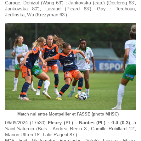
Carage, Denizot (Wang 63') ; Jankovska (cap.) (Declercq 63',
Jankovska 80'), Lavaud (Picard 63'), Gay ; Terchoun,
Jedlinska, Wu (Krezyman 63').
Match nul entre Montpellier et l'ASSE (photo MHSC)
06/09/2024 (17h30)
Fleury (PL) - Nantes (PL) : 0-4 (0-3)
, à
Saint-Saturnin (Buts : Andrea Recio 3', Camille Robillard 12',
Manon Uffren 18', Lalie Rageot 87')
FCF :
Heil ; Meffometou, Fernandes, Diakité, Jaurena ; Mazo,