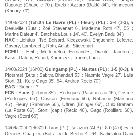
Duporge (Chapelle 70′), Evels ; Azzaro (Baldé 84′), Hannequin
(Khoury 70′).
14/09/2024 (16h00)
Le Havre (PL) - Fleury (PL) : 3-4 (1-3)
, à
Deauville (Buts : Zoé Stievenart 6', Madeline Roth 47', 55' ;
Marine Dafeur 4', Batcheba Louis 14', 40', Evelyn Badu 84')
HAC :
Lichtfus ; Tsé, Boisard, Kleczewski, Enguehard, Lefevre,
Gavory, Lambrecht, Roth, Adjabi, Stievenart
FCF91 :
Heil ; Meffometou, Fernandes, Diakité, Jaurena ;
Kassi, Dafeur, Robert, Kamczyk ; Traoré, Louis
14/09/2024 (16h00)
Guingamp (PL) - Nantes (PL) : 1-5 (0-3)
, à
Ploërmel (Buts : Sabitra Bhandari 53' ; Naomie Vagre 27', Lalia
Storti 31', Kelly Gago 35', 54', Andrea Recio 70')
EAG :
Sieber ; ?
FCN :
Burns (Lebrun 85') ; Rodrigues (Pasquereau 46'), Cosme
(Rodrigues 66'), Cosson (Fremaux 66'), Rabanne (Marcano
46'), Fleury (Rabanne 66'), Uffren (Eninger 66'), Ould Braham
(La Posta 66'), Storti (cap.) (Recio 46'), Gago (Robillard 66'),
Vagre (Storti 66')
14/09/2024 (19h30) b[Lyon (PL) - Vllaznia (ALB) : 8-0 (4-0)]cy, à
Décines-Charpieu (Buts : Vicki Becho 4', 64', Kadidiatou Diani