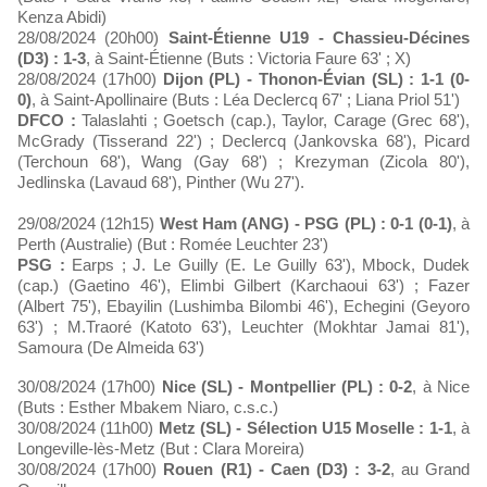
Kenza Abidi)
28/08/2024 (20h00)
Saint-Étienne U19 - Chassieu-Décines
(D3) : 1-3
, à Saint-Étienne (Buts : Victoria Faure 63' ; X)
28/08/2024 (17h00)
Dijon (PL) - Thonon-Évian (SL) : 1-1 (0-
0)
, à Saint-Apollinaire (Buts : Léa Declercq 67' ; Liana Priol 51')
DFCO :
Talaslahti ; Goetsch (cap.), Taylor, Carage (Grec 68'),
McGrady (Tisserand 22') ; Declercq (Jankovska 68'), Picard
(Terchoun 68'), Wang (Gay 68') ; Krezyman (Zicola 80'),
Jedlinska (Lavaud 68'), Pinther (Wu 27').
29/08/2024 (12h15)
West Ham (ANG) - PSG (PL) : 0-1 (0-1)
, à
Perth (Australie) (But : Romée Leuchter 23')
PSG :
Earps ; J. Le Guilly (E. Le Guilly 63'), Mbock, Dudek
(cap.) (Gaetino 46'), Elimbi Gilbert (Karchaoui 63') ; Fazer
(Albert 75'), Ebayilin (Lushimba Bilombi 46'), Echegini (Geyoro
63') ; M.Traoré (Katoto 63'), Leuchter (Mokhtar Jamai 81'),
Samoura (De Almeida 63')
30/08/2024 (17h00)
Nice (SL) - Montpellier (PL) : 0-2
, à Nice
(Buts : Esther Mbakem Niaro, c.s.c.)
30/08/2024 (11h00)
Metz (SL) - Sélection U15 Moselle : 1-1
, à
Longeville-lès-Metz (But : Clara Moreira)
30/08/2024 (17h00)
Rouen (R1) - Caen (D3) : 3-2
, au Grand