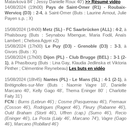
Matavková 84' ; Jessy Danielle Roux 40')
>> Résumé vidéo
14/08/2024 (19h00)
Pays de Saint-Omer (R1) - Roubaix-
Wervicq (D3) : 2-4
, à Saint-Omer (Buts : Laurine Arnout, Julie
Payen s.p. ; X)
15/08/2024 (14h00)
Metz (SL) - FC Saarbrücken (ALL) : 4-2
, à
Phalsbourg (Buts : Seynabou Mbengue, Maria Fodil, Anaïs
Lambert ; Chelsea Agyei x2)
15/08/2024 (17h00)
Le Puy (D3) - Grenoble (D3) : 3-3
, à
Givors (Buts : X)
15/08/2024 (17h00)
Dijon (PL) - Club Brugge (BEL) : 3-1 (2-
1)
, à Phaslbourg (Buts : Lina Gay, Klaudia Jedlinska et Viktoria
Pinther ; Clémentine Reynebeau)
Les buts en vidéo
15/08/2024 (18h45)
Nantes (PL) - Le Mans (SL) : 4-1 (2-1)
, à
Brétignolles-sur-Mer (Buts : Naomie Vagre 10', Danielle
Marcano 40', Kelly Gago 48', Thema Eninger 80' ; Charlotte
Faity 31')
FCN :
Burns (Lebrun 46') ; Cosme (Pasquereau 46'), Fremaux
(Cosson 46'), Rodrigues (Rageot 46'), Fleury (Rabanne 46'),
Ould Braham (Storti 46'), Uffren (cap.) (Sumo 46'), Recio
(Eninger 46'), La Posta (Lialy 46', Marcano 74'), Vagre (Gago
46'), Marcano (Robillard 46')