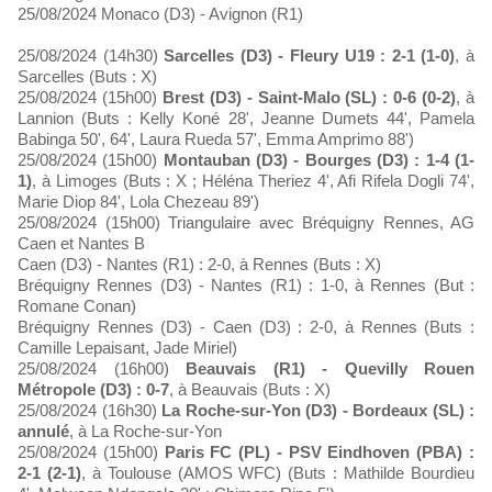
25/08/2024 Monaco (D3) - Avignon (R1)
25/08/2024 (14h30)
Sarcelles (D3) - Fleury U19 : 2-1 (1-0)
, à
Sarcelles (Buts : X)
25/08/2024 (15h00)
Brest (D3) - Saint-Malo (SL) : 0-6 (0-2)
, à
Lannion (Buts : Kelly Koné 28', Jeanne Dumets 44', Pamela
Babinga 50', 64', Laura Rueda 57', Emma Amprimo 88')
25/08/2024 (15h00)
Montauban (D3) - Bourges (D3) : 1-4 (1-
1)
, à Limoges (Buts : X ; Héléna Theriez 4', Afi Rifela Dogli 74',
Marie Diop 84', Lola Chezeau 89')
25/08/2024 (15h00) Triangulaire avec Bréquigny Rennes, AG
Caen et Nantes B
Caen (D3) - Nantes (R1) : 2-0, à Rennes (Buts : X)
Bréquigny Rennes (D3) - Nantes (R1) : 1-0, à Rennes (But :
Romane Conan)
Bréquigny Rennes (D3) - Caen (D3) : 2-0, à Rennes (Buts :
Camille Lepaisant, Jade Miriel)
25/08/2024 (16h00)
Beauvais (R1) - Quevilly Rouen
Métropole (D3) : 0-7
, à Beauvais (Buts : X)
25/08/2024 (16h30)
La Roche-sur-Yon (D3) - Bordeaux (SL) :
annulé
, à La Roche-sur-Yon
25/08/2024 (15h00)
Paris FC (PL) - PSV Eindhoven (PBA) :
2-1 (2-1)
, à Toulouse (AMOS WFC) (Buts : Mathilde Bourdieu