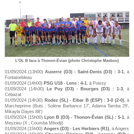
L'OL B face à Thonon-Évian (photo Christophe Masbou)
01/09/2024 (13h00)
Auxerre (D3) - Saint-Denis (D3) : 3-1
, à
Fontainebleau
01/09/2024 (14h00)
PSG U18 - Lens : 4-1
, à Poissy
01/09/2024 (14h30)
Le Puy (D3) - Bourges (D3) : 1-3
, à
Cébazat
01/09/2024 (14h30)
Rodez (SL) - Eibar B (ESP) : 3-0 (2-0)
, à
Marcheprime (Buts : Solène Barbance 17', Adama Tamba 29',
Mikayla Dayes 88')
01/09/2024 (15h00)
Lyon B (D3) - Thonon-Évian (SL) : 5-1
, à
Meyzieu (X ; Coumba Mbodji)
01/09/2024 (15h00)
Angers (D3) - Les Herbiers (R1)
, à Angers