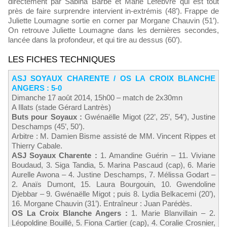
directement par Sabina Barbe et Marie Lefebvre qui est tout
près de faire surprendre intervient in-extrémis (48’). Frappe de
Juliette Loumagne sortie en corner par Morgane Chauvin (51’).
On retrouve Juliette Loumagne dans les dernières secondes,
lancée dans la profondeur, et qui tire au dessus (60’).
LES FICHES TECHNIQUES
ASJ SOYAUX CHARENTE / OS LA CROIX BLANCHE
ANGERS : 5-0
Dimanche 17 août 2014, 15h00 – match de 2x30mn
A Illats (stade Gérard Lantrès)
Buts pour Soyaux :
Gwénaëlle Migot (22’, 25’, 54’), Justine
Deschamps (45’, 50’).
Arbitre : M. Damien Bisme assisté de MM. Vincent Rippes et
Thierry Cabale.
ASJ Soyaux Charente :
1. Amandine Guérin – 11. Viviane
Boudaud, 3. Siga Tandia, 5. Marina Pascaud (cap), 6. Marie
Aurelle Awona – 4. Justine Deschamps, 7. Mélissa Godart –
2. Anaïs Dumont, 15. Laura Bourgouin, 10. Gwendoline
Djebbar – 9. Gwénaëlle Migot ; puis 8. Lydia Belkacemi (20’),
16. Morgane Chauvin (31’). Entraîneur : Juan Parédès.
OS La Croix Blanche Angers :
1. Marie Blanvillain – 2.
Léopoldine Bouillé, 5. Fiona Cartier (cap), 4. Coralie Crosnier,