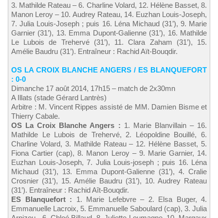
3. Mathilde Rateau – 6. Charline Volard, 12. Hélène Basset, 8.
Manon Leroy – 10. Audrey Rateau, 14. Euzhan Louis-Joseph,
7. Julia Louis-Joseph ; puis 16. Léna Michaud (31’), 9. Marie
Garnier (31’), 13. Emma Dupont-Galienne (31’), 16. Mathilde
Le Lubois de Trehervé (31’), 11. Clara Zaham (31’), 15.
Amélie Baudru (31’). Entraîneur : Rachid Aït-Bouqdir.
OS LA CROIX BLANCHE ANGERS / ES BLANQUEFORT
: 0-0
Dimanche 17 août 2014, 17h15 – match de 2x30mn
A Illats (stade Gérard Lantrès)
Arbitre : M. Vincent Rippes assisté de MM. Damien Bisme et
Thierry Cabale.
OS La Croix Blanche Angers :
1. Marie Blanvillain – 16.
Mathilde Le Lubois de Trehervé, 2. Léopoldine Bouillé, 6.
Charline Volard, 3. Mathilde Rateau – 12. Hélène Basset, 5.
Fiona Cartier (cap), 8. Manon Leroy – 9. Marie Garnier, 14.
Euzhan Louis-Joseph, 7. Julia Louis-joseph ; puis 16. Léna
Michaud (31’), 13. Emma Dupont-Galienne (31’), 4. Cralie
Crosnier (31’), 15. Amélie Baudru (31’), 10. Audrey Rateau
(31’). Entraîneur : Rachid Aît-Bouqdir.
ES Blanquefort :
1. Marie Lefebvre – 2. Elsa Buger, 4.
Emmanuelle Lacroix, 5. Emmanuelle Saboulard (cap), 3. Julia
Arpizou - 6. Chloé Billaud, 8. Juliette Loumagne, 10. Margaux