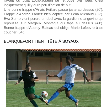
l’avant où Julia Louis-Joseph se retrouve bien seul. C’est
logiquement qu’il y aura peu d’action de but.
Une bonne frappe d’Anaïs Feillard passe juste au dessus (20’).
Frappe d’Andréa Lardez bien captée par Léna Michaud (32’).
Eva Sumo vient perdre un duel avec la gardienne angevine qui
repousse sur Margaux Montégut qui tape au dessus (41’).
Bonne frappe d’Audrey Rateau qui oblige Marie Lefebvre à se
coucher (54’).
BLANQUEFORT TIENT TÊTE À SOYAUX