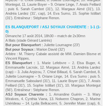
Montegut, 11. Laurie Boyer – 9. Oriane Linge, 7. Anaïs Feillard
; puis 6. Sarah Cambot (31’), 12. Margaux Aimé (31’), 13.
Andréa Lardez (31’, cap), 14. Eva Sumo, 15. Sophie Istillart
(31’). Entraîneur : Stéphane Renon.
ES BLANQUEFORT / ASJ SOYAUX CHARENTE : 1-1 (1-
0)
Dimanche 17 août 2014, 18h30 – match de 2x30mn
A Illats (stade Gérard Lantrès)
But pour Blanquefort :
Juliette Loumagne (23’)
But pour Soyaux :
Marion David (32’)
Arbitre : M. Thierry Cabale assisté de MM. Damien Bisme et
Vincent Rippes.
ES Blanquefort :
1. Marie Lefebvre – 2. Elsa Buger, 4.
Emmanuelle Lacroix, 12. Margaux Aimé, 13. Andréa Lardez
(cap) – 3. Julia Arpizou, 7. Chloé Billaud, 6. Sarah Cambot, 8.
Juliette Loumagne – 9. Oriane Linge, 14. Eva Sumo ; puis 5.
Emmanuelle Saboulard (31’), 11. Laurie Boyer (31’), 7. Anaïs
Feillard (31’), 15. Sophie Istillart (31’), 10. Margaux Montegut
(56’). Entraîneur : Stéphane Renon.
ASJ Soyaux Charente :
1. Amandine Guérin – 3. Mary
Miralves, 4. Cynthia Viana, 13. Nolwenn Chapron, 2. Marine
Lhérideau – 14. Lydia Belkacemi, 5. Jennifer Maier (cap), 6.