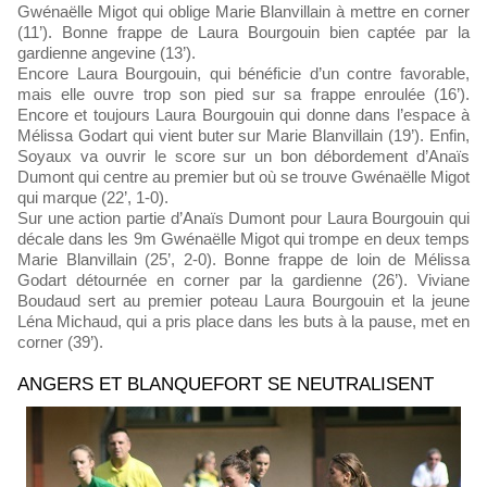
Gwénaëlle Migot qui oblige Marie Blanvillain à mettre en corner
(11’). Bonne frappe de Laura Bourgouin bien captée par la
gardienne angevine (13’).
Encore Laura Bourgouin, qui bénéficie d’un contre favorable,
mais elle ouvre trop son pied sur sa frappe enroulée (16’).
Encore et toujours Laura Bourgouin qui donne dans l’espace à
Mélissa Godart qui vient buter sur Marie Blanvillain (19’). Enfin,
Soyaux va ouvrir le score sur un bon débordement d’Anaïs
Dumont qui centre au premier but où se trouve Gwénaëlle Migot
qui marque (22’, 1-0).
Sur une action partie d’Anaïs Dumont pour Laura Bourgouin qui
décale dans les 9m Gwénaëlle Migot qui trompe en deux temps
Marie Blanvillain (25’, 2-0). Bonne frappe de loin de Mélissa
Godart détournée en corner par la gardienne (26’). Viviane
Boudaud sert au premier poteau Laura Bourgouin et la jeune
Léna Michaud, qui a pris place dans les buts à la pause, met en
corner (39’).
ANGERS ET BLANQUEFORT SE NEUTRALISENT