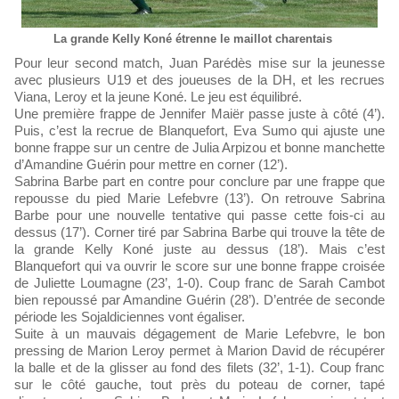
La grande Kelly Koné étrenne le maillot charentais
Pour leur second match, Juan Parédès mise sur la jeunesse
avec plusieurs U19 et des joueuses de la DH, et les recrues
Viana, Leroy et la jeune Koné. Le jeu est équilibré.
Une première frappe de Jennifer Maiër passe juste à côté (4’).
Puis, c’est la recrue de Blanquefort, Eva Sumo qui ajuste une
bonne frappe sur un centre de Julia Arpizou et bonne manchette
d’Amandine Guérin pour mettre en corner (12’).
Sabrina Barbe part en contre pour conclure par une frappe que
repousse du pied Marie Lefebvre (13’). On retrouve Sabrina
Barbe pour une nouvelle tentative qui passe cette fois-ci au
dessus (17’). Corner tiré par Sabrina Barbe qui trouve la tête de
la grande Kelly Koné juste au dessus (18’). Mais c’est
Blanquefort qui va ouvrir le score sur une bonne frappe croisée
de Juliette Loumagne (23’, 1-0). Coup franc de Sarah Cambot
bien repoussé par Amandine Guérin (28’). D’entrée de seconde
période les Sojaldiciennes vont égaliser.
Suite à un mauvais dégagement de Marie Lefebvre, le bon
pressing de Marion Leroy permet à Marion David de récupérer
la balle et de la glisser au fond des filets (32’, 1-1). Coup franc
sur le côté gauche, tout près du poteau de corner, tapé