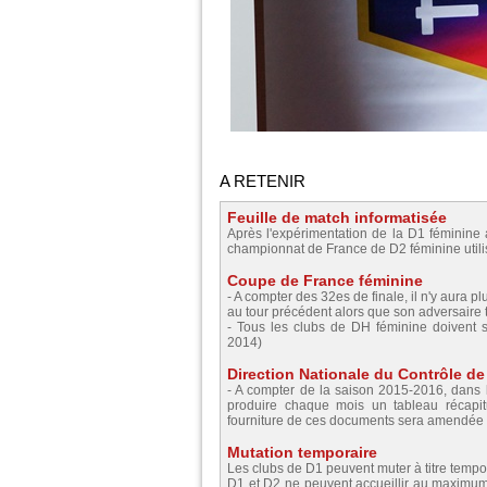
A RETENIR
Feuille de match informatisée
Après l'expérimentation de la D1 féminine 
championnat de France de D2 féminine utili
Coupe de France féminine
- A compter des 32es de finale, il n'y aura p
au tour précédent alors que son adversaire t
- Tous les clubs de DH féminine doivent
2014)
Direction Nationale du Contrôle de 
- A compter de la saison 2015-2016, dans 
produire chaque mois un tableau récapitul
fourniture de ces documents sera amendée en
Mutation temporaire
Les clubs de D1 peuvent muter à titre tem
D1 et D2 ne peuvent accueillir au maximu