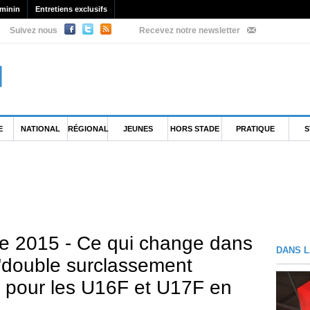
minin
Entretiens exclusifs
Suivez nous
Recevez notre newsletter
E
NATIONAL
RÉGIONAL
JEUNES
HORS STADE
PRATIQUE
S
e 2015 - Ce qui change dans
DANS L
 "double surclassement
e pour les U16F et U17F en