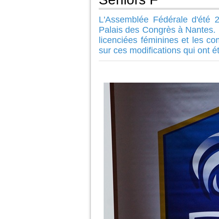
L'Assemblée Fédérale d'été 
Palais des Congrès à Nantes. 
licenciées féminines et les co
sur ces modifications qui ont 