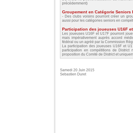
précédemment)
Groupement en Catégorie Seniors
- Des clubs voisins pourront créer un gr
aussi pour les catégories seniors en compéti
Participation des joueuses U16F e
Les joueuses U16F et U17F pourront jouer 
mais impérativement auprès accord médica
fédéral ou un agréé par la Commission Rég
La participation des joueuses U16F et U17
participation en compétitions de Distric
proposition du Comité de District et unique
Samedi 20 Juin 2015
Sebastien Duret