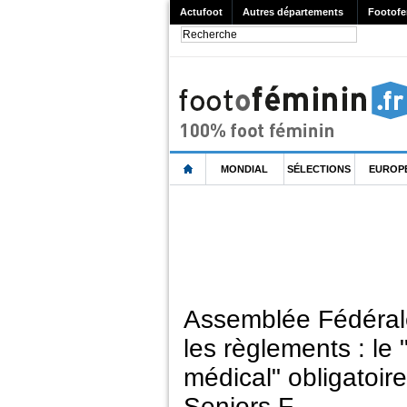
Actufoot
Autres départements
Footofe
MONDIAL
SÉLECTIONS
EUROP
Assemblée Fédéral
les règlements : le
médical" obligatoir
Seniors F