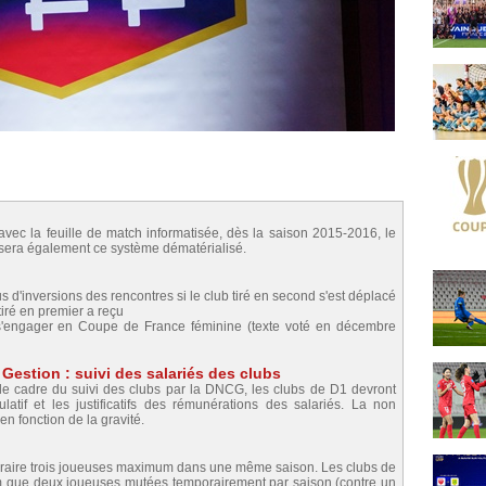
avec la feuille de match informatisée, dès la saison 2015-2016, le
sera également ce système dématérialisé.
lus d'inversions des rencontres si le club tiré en second s'est déplacé
iré en premier a reçu
 s'engager en Coupe de France féminine (texte voté en décembre
Gestion : suivi des salariés des clubs
le cadre du suivi des clubs par la DNCG, les clubs de D1 devront
atif et les justificatifs des rémunérations des salariés. La non
 fonction de la gravité.
poraire trois joueuses maximum dans une même saison. Les clubs de
m que deux joueuses mutées temporairement par saison (contre un