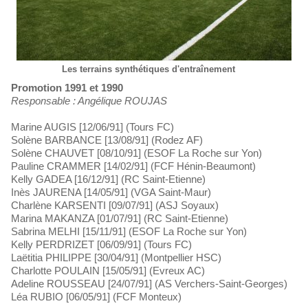
Les terrains synthétiques d'entraînement
Promotion 1991 et 1990
Responsable : Angélique ROUJAS
Marine AUGIS [12/06/91] (Tours FC)
Solène BARBANCE [13/08/91] (Rodez AF)
Solène CHAUVET [08/10/91] (ESOF La Roche sur Yon)
Pauline CRAMMER [14/02/91] (FCF Hénin-Beaumont)
Kelly GADEA [16/12/91] (RC Saint-Etienne)
Inès JAURENA [14/05/91] (VGA Saint-Maur)
Charlène KARSENTI [09/07/91] (ASJ Soyaux)
Marina MAKANZA [01/07/91] (RC Saint-Etienne)
Sabrina MELHI [15/11/91] (ESOF La Roche sur Yon)
Kelly PERDRIZET [06/09/91] (Tours FC)
Laëtitia PHILIPPE [30/04/91] (Montpellier HSC)
Charlotte POULAIN [15/05/91] (Evreux AC)
Adeline ROUSSEAU [24/07/91] (AS Verchers-Saint-Georges)
Léa RUBIO [06/05/91] (FCF Monteux)