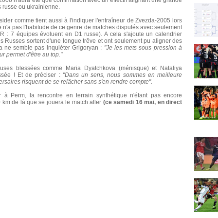
008 n'aura été que confirmation avec un effectif alignant une grande
s russe ou ukrainienne.
outsider comme tient aussi à l'indiquer l'entraîneur de Zvezda-2005 lors
e n'a pas l'habitude de ce genre de matches disputés avec seulement
: 7 équipes évoluent en D1 russe). A cela s'ajoute un calendrier
es Russes sortent d'une longue trêve et ont seulement pu aligner des
la ne semble pas inquiéter Grigoryan :
"Je les mets sous pression à
r permet d'être au top."
ueuses blessées comme Maria Dyatchkova (ménisque) et Nataliya
ssée ! Et de préciser :
"Dans un sens, nous sommes en meilleure
saires risquent de se relâcher sans s'en rendre compte".
 à Perm, la rencontre en terrain synthétique n'étant pas encore
 km de là que se jouera le match aller
(ce samedi 16 mai, en direct