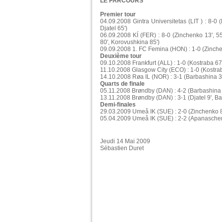
LE PARCOURS
Premier tour
04.09.2008 Gintra Universitetas (LIT ) : 8-0 
Djatel 65')
06.09.2008 KÍ (FER) : 8-0 (Zinchenko 13', 55'
80', Korovushkina 85')
09.09.2008 1. FC Femina (HON) : 1-0 (Zinch
Deuxième tour
09.10.2008 Frankfurt (ALL) : 1-0 (Kostraba 67
11.10.2008 Glasgow City (ECO) : 1-0 (Kostrab
14.10.2008 Røa IL (NOR) : 3-1 (Barbashina 32',
Quarts de finale
05.11.2008 Brøndby (DAN) : 4-2 (Barbashina 38
13.11.2008 Brøndby (DAN) : 3-1 (Djatel 9', B
Demi-finales
29.03.2009 Umeå IK (SUE) : 2-0 (Zinchenko 8' 
05.04.2009 Umeå IK (SUE) : 2-2 (Apanaschenko
Jeudi 14 Mai 2009
Sébastien Duret