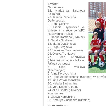
Effectif
Gardiennes
12. Nadezhda Baranova
(Ukraine)
73. Tatiana Repeikina
Défenseuses
2. Elena Suslova
3. Ksenia Tsybutovich =>
arrivée à la trêve de WFC
Rossiyanka (Russie)
5. Hanna Kostraba (Ukraine)
7. Natalia Guzheva
13. Maria Dyatchkova
21. Olga Sergaeva
22. Valentina Savchenkova
25. Olesya Truntaeva
77. Elena Khodyreva
(Ukraine) => partie à la trêve
Milieux de terrain
6. Olga Vasileva
(Azerbaidjan)
9. Anna Korovushkina
17. Daria Apanaschenko (Ukraine) => arrivée
19. Irina Voskressenskaia
20. Natalia Barbashina
23. Vera Djatel (Ukraine)
24. Alla Lishafai (Ukraine)
Attaquantes
1. Olesya Kurochkina
33. Nataliya Zinchenko (Ukraine)