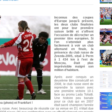
Inconnus des coupes
d'Europe jusqu'à présent,
les deux clubs finalistes
ont pour leur première
saison brillé et s'offrent
l'occasion de décrocher un
premier titre européen. Si
l'on s'attendait plus
facilement à voir un club
allemand en finale, la
présence du club russe de
Zvezda-2005, situé à Perm
à 1 434 km à l'est de
Moscou, était plus
imprévisible malgré son
million d'habitant.
Après avoir conquis un
deuxième titre consécutif en
2008, le club russe vient de
reprendre la saison avec
une première victoire 10-1
face au promu Lada Toliatti.
Une histoire peu banale
pour ce club qui en 2007
 (photo) et Frankfurt !
était sacré champion l'année
 russe. Avec beaucoup de réussite car sa venue en D1 n'était due