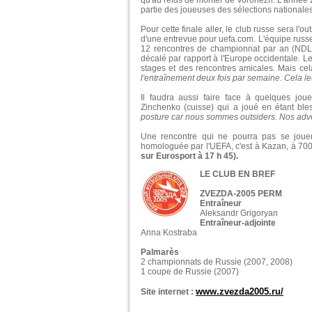
qu'au refus de monter de Voronezh. L'année 2
partie des joueuses des sélections nationale
Pour cette finale aller, le club russe sera l'
d'une entrevue pour uefa.com. L'équipe russ
12 rencontres de championnat par an (NDLR 
décalé par rapport à l'Europe occidentale. L
stages et des rencontres amicales. Mais ce
l'entraînement deux fois par semaine. Cela leu
Il faudra aussi faire face à quelques jo
Zinchenko (cuisse) qui a joué en étant ble
posture car nous sommes outsiders. Nos adver
Une rencontre qui ne pourra pas se jouer
homologuée par l'UEFA, c'est à Kazan, à 700
sur Eurosport à 17 h 45).
LE CLUB EN BREF
ZVEZDA-2005 PERM
Entraîneur
Aleksandr Grigoryan
Entraîneur-adjointe
Anna Kostraba
Palmarès
2 championnats de Russie (2007, 2008)
1 coupe de Russie (2007)
www.zvezda2005.ru/
Site internet :