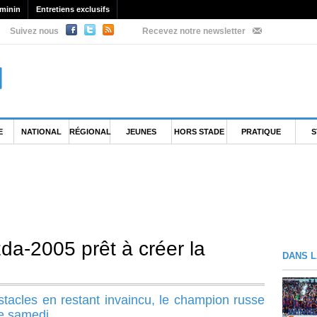
minin
Entretiens exclusifs
Suivez nous
Recevez notre newsletter
E
NATIONAL
RÉGIONAL
JEUNES
HORS STADE
PRATIQUE
S
a-2005 prêt à créer la
DANS L
stacles en restant invaincu, le champion russe
ce samedi.