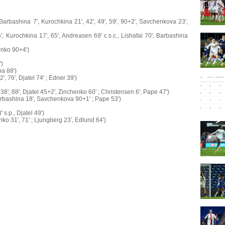
(Barbashina 7', Kurochkina 21', 42', 49', 59', 90+2', Savchenkova 23',
, Kurochkina 17', 65', Andreasen 69' c.s.c., Lishafai 70', Barbashina
enko 90+4')
')
a 88')
 76', Djatel 74' ; Edner 39')
', 88', Djatel 45+2', Zinchenko 60' ; Christensen 6', Pape 47')
arbashina 18', Savchenkova 90+1' ; Pape 53')
s.p., Djatel 49')
 31', 71' ; Ljungberg 23', Edlund 64')