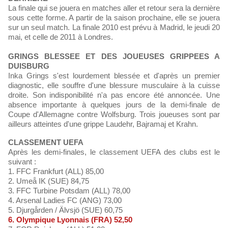
La finale qui se jouera en matches aller et retour sera la dernière
sous cette forme. A partir de la saison prochaine, elle se jouera
sur un seul match. La finale 2010 est prévu à Madrid, le jeudi 20
mai, et celle de 2011 à Londres.
GRINGS BLESSEE ET DES JOUEUSES GRIPPEES A
DUISBURG
Inka Grings s'est lourdement blessée et d'après un premier
diagnostic, elle souffre d'une blessure musculaire à la cuisse
droite. Son indisponibilité n'a pas encore été annoncée. Une
absence importante à quelques jours de la demi-finale de
Coupe d'Allemagne contre Wolfsburg. Trois joueuses sont par
ailleurs atteintes d'une grippe Laudehr, Bajramaj et Krahn.
CLASSEMENT UEFA
Après les demi-finales, le classement UEFA des clubs est le
suivant :
1. FFC Frankfurt (ALL) 85,00
2. Umeå IK (SUE) 84,75
3. FFC Turbine Potsdam (ALL) 78,00
4. Arsenal Ladies FC (ANG) 73,00
5. Djurgården / Älvsjö (SUE) 60,75
6. Olympique Lyonnais (FRA) 52,50