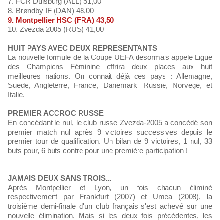
7. FCR Duisburg (ALL) 51,00
8. Brøndby IF (DAN) 48,00
9. Montpellier HSC (FRA) 43,50
10. Zvezda 2005 (RUS) 41,00
HUIT PAYS AVEC DEUX REPRESENTANTS
La nouvelle formule de la Coupe UEFA désormais appelé Ligue
des Champions Féminine offrira deux places aux huit
meilleures nations. On connait déjà ces pays : Allemagne,
Suède, Angleterre, France, Danemark, Russie, Norvège, et
Italie.
PREMIER ACCROC RUSSE
En concédant le nul, le club russe Zvezda-2005 a concédé son
premier match nul après 9 victoires successives depuis le
premier tour de qualification. Un bilan de 9 victoires, 1 nul, 33
buts pour, 6 buts contre pour une première participation !
JAMAIS DEUX SANS TROIS...
Après Montpellier et Lyon, un fois chacun éliminé
respectivement par Frankfurt (2007) et Umea (2008), la
troisième demi-finale d'un club français s'est achevé sur une
nouvelle élimination. Mais si les deux fois précédentes, les