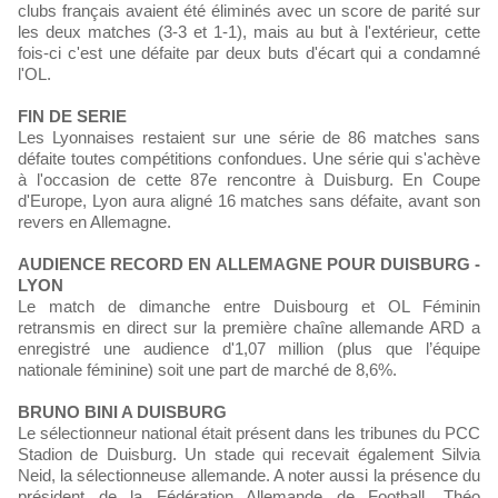
clubs français avaient été éliminés avec un score de parité sur
les deux matches (3-3 et 1-1), mais au but à l'extérieur, cette
fois-ci c'est une défaite par deux buts d'écart qui a condamné
l'OL.
FIN DE SERIE
Les Lyonnaises restaient sur une série de 86 matches sans
défaite toutes compétitions confondues. Une série qui s'achève
à l'occasion de cette 87e rencontre à Duisburg. En Coupe
d'Europe, Lyon aura aligné 16 matches sans défaite, avant son
revers en Allemagne.
AUDIENCE RECORD EN ALLEMAGNE POUR DUISBURG -
LYON
Le match de dimanche entre Duisbourg et OL Féminin
retransmis en direct sur la première chaîne allemande ARD a
enregistré une audience d'1,07 million (plus que l’équipe
nationale féminine) soit une part de marché de 8,6%.
BRUNO BINI A DUISBURG
Le sélectionneur national était présent dans les tribunes du PCC
Stadion de Duisburg. Un stade qui recevait également Silvia
Neid, la sélectionneuse allemande. A noter aussi la présence du
président de la Fédération Allemande de Football, Théo