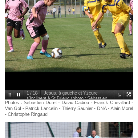
1
/
18
Jesus, à gauche et Yzeure
s'inclinent à St Brieuc (photo : Sébastien
Photos : Sébastien Duret - David Cadiou - Franck Chevillard -
Duret)
Van Gol - Patrick Lancelin - Thierry Saunier - DNA - Alain Morel
- Christophe Ringaud