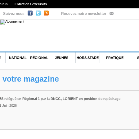
minin
Entretiens exclusifs
Suivez nous
Recevez notre newsletter
E
NATIONAL
RÉGIONAL
JEUNES
HORS STADE
PRATIQUE
e votre magazine
S relégué en Régional 1 par la DNCG, LORIENT en position de repêchage
1 Juin 2026