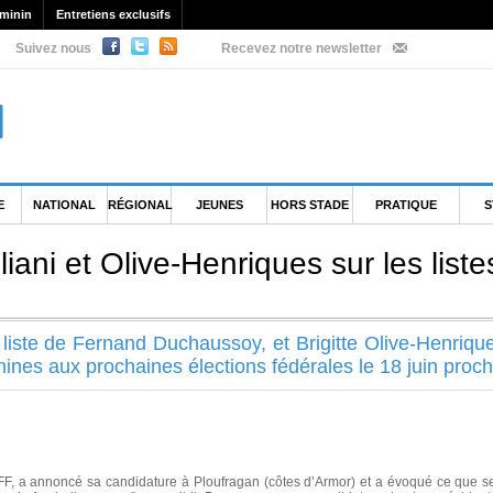
minin
Entretiens exclusifs
Suivez nous
Recevez notre newsletter
E
NATIONAL
RÉGIONAL
JEUNES
HORS STADE
PRATIQUE
S
iani et Olive-Henriques sur les list
a liste de Fernand Duchaussoy, et Brigitte Olive-Henrique
nines aux prochaines élections fédérales le 18 juin proch
FFF, a annoncé sa candidature à Ploufragan (côtes d’Armor) et a évoqué ce que ser