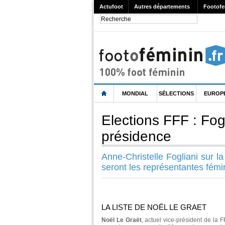
Actufoot
Autres départements
Footofe
MONDIAL
SÉLECTIONS
EUROP
Elections FFF : Fogl
présidence
Anne-Christelle Fogliani sur l
seront les représentantes fémi
LA LISTE DE NOËL LE GRAET
Noël Le Graët
, actuel vice-président de la 