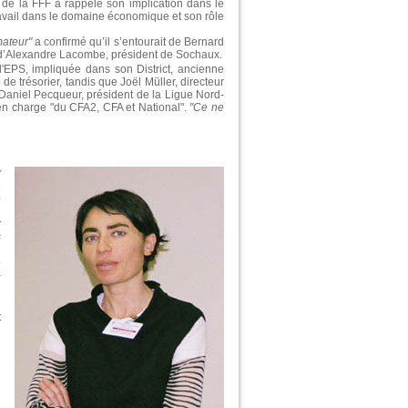
t de la FFF a rappelé son implication dans le
ravail dans le domaine économique et son rôle
mateur"
a confirmé qu’il s’entourait de Bernard
et d’Alexandre Lacombe, président de Sochaux.
'EPS, impliquée dans son District, ancienne
de trésorier, tandis que Joël Müller, directeur
 Daniel Pecqueur, président de la Ligue Nord-
t en charge "du CFA2, CFA et National".
"Ce ne
y
n
e
,
r
s
e
-
l
n
t