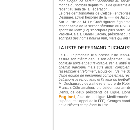
mon slogan, ce serait : l’économie au servic
monde du football depuis "plus de quarante a
récent au sein de la Fédération.
Le président fondateur de Celtigel (entrepris
Désumer, actuel trésorier de la FFF, de Jacq
Sur la liste de M. Le Graët figurent égalem
responsable de la section féminine du PSG, ex-
sportif de Metz (L2) s'occupera plus particu
Pas-de-Calais, Daniel Gacoin, président du d
sont pas des noms pour la pub, mais qui ont r
LA LISTE DE FERNAND DUCHAU
Le 18 juin prochain, le successeur de Jean-P
assure son ntérim depuis son départ en juillet
contexte agité et peu favorable, j'en ai init
chemin parcouru mais suis aussi conscient 
rassembler et réformer",
ajoute-t-il.
"Je me do
d'une équipe de personnes compétentes, rec
bâtissions le renouveau et l'avenir du football
M. Duchaussoy devrait être entouré de Robi
France). Côté amateur, le président sortant 
Denis, de deux présidents de Ligue, Lion
Fogliani
, élue de la Ligue Méditerranée 
supérieure d'appel de la FFF), Georges Vande
de la Nièvre) complètent la liste.