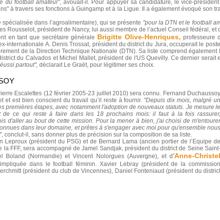
e du football amateur"
, avouait-il. Pour appuyer sa candidature, le vice-présiden
ns" à travers ses fonctions à Guingamp et à la Ligue. Il a également évoqué son t
e spécialisée dans l’agroalimentaire), qui se présente
"pour la DTN et le football a
ues Rousselot, président de Nancy, lui aussi membre de l’actuel Conseil fédéral, 
Brigitte Olive-Henriques,
ent en tant que secrétaire générale
professeure d
internationale A. Denis Trossat, président du district du Jura, occuperait le poste 
lièrement de la Direction Technique Nationale (DTN). Sa liste comprend également
istrict du Calvados et Michel Mallet, président de l'US Quevilly. Ce dernier serai
éussi partout",
déclarait Le Graët, pour légitimer ses choix.
SSOY
ierre Escalettes (12 février 2005-23 juillet 2010) sera connu. Fernand Duchausso
 et est bien conscient du travail qu’il reste à fournir.
"Depuis dix mois, malgré u
ié les premières étapes, avec notamment l'adoption de nouveaux statuts. Je mesure l
de ce qui reste à faire dans les 18 prochains mois: il faut à la fois rassurer
is d'aller au bout de cette mission. Pour la mener à bien, j'ai choisi de m'entoure
onnues dans leur domaine, et prêtes à s'engager avec moi pour qu'ensemble nou
"
, conclut-il, sans donner plus de précision sur la composition de sa liste.
n Leproux (président du PSG) et de Bernard Lama (ancien portier de l’Equipe d
de la FFF, sera accompagné de Jamel Sandjak, président du district de Seine Saint
'Anne-Christe
el Boland (Normandie) et Vincent Nolorgues (Auvergne), et d
impliquée dans le football féminin. Xavier Lebray (président de la commissio
rchmitt (président du club de Vincennes), Daniel Fonteniaud (président du distric