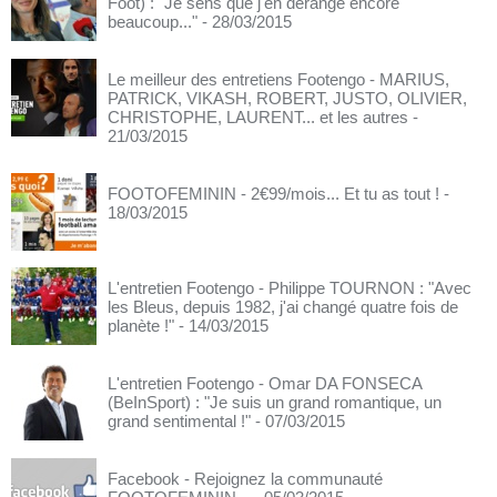
Foot) : "Je sens que j'en dérange encore
beaucoup..."
- 28/03/2015
Le meilleur des entretiens Footengo - MARIUS,
PATRICK, VIKASH, ROBERT, JUSTO, OLIVIER,
CHRISTOPHE, LAURENT... et les autres
-
21/03/2015
FOOTOFEMININ - 2€99/mois... Et tu as tout !
-
18/03/2015
L'entretien Footengo - Philippe TOURNON : "Avec
les Bleus, depuis 1982, j'ai changé quatre fois de
planète !"
- 14/03/2015
L'entretien Footengo - Omar DA FONSECA
(BeInSport) : "Je suis un grand romantique, un
grand sentimental !"
- 07/03/2015
Facebook - Rejoignez la communauté