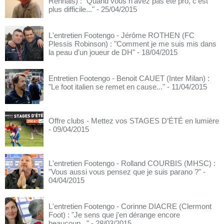
Rennais) : "Quand vous n'avez pas été pro, c'est
plus difficile..."
- 25/04/2015
L'entretien Footengo - Jérôme ROTHEN (FC
Plessis Robinson) : "Comment je me suis mis dans
la peau d'un joueur de DH"
- 18/04/2015
Entretien Footengo - Benoit CAUET (Inter Milan) :
"Le foot italien se remet en cause..."
- 11/04/2015
Offre clubs - Mettez vos STAGES D’ÉTÉ en lumière
- 09/04/2015
L'entretien Footengo - Rolland COURBIS (MHSC) :
"Vous aussi vous pensez que je suis parano ?"
-
04/04/2015
L'entretien Footengo - Corinne DIACRE (Clermont
Foot) : "Je sens que j'en dérange encore
beaucoup..."
- 28/03/2015