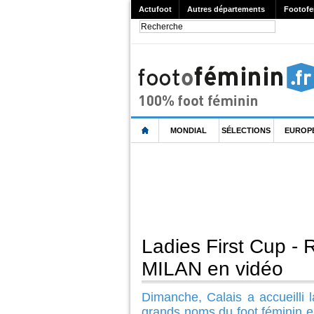
Actufoot
Autres départements
Footofe
MONDIAL
SÉLECTIONS
EUROP
Ladies First Cup -
MILAN en vidéo
Dimanche, Calais a accueilli l
grands noms du foot féminin eu