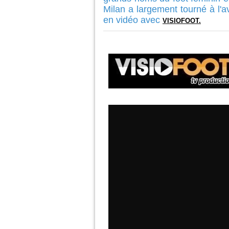
Milan a largement tourné à l'
en vidéo avec
VISIOFOOT.