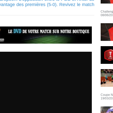
avantage des premières (5-0). Revivez le match
Challeng
08/06/2
Coupe Nat
19/03/2