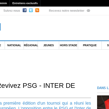
minin
Entretiens exclusifs
Suivez nous
Recevez notre newsletter
E
NATIONAL
RÉGIONAL
JEUNES
HORS STADE
PRATIQUE
S
 Revivez PSG - INTER DE
DANS L
a première édition d'un tournoi qui a réuni les
ropéen. L'opposition entre le PSG et l'Inter de