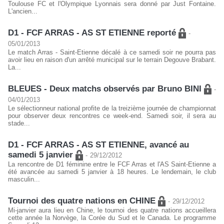
Toulouse FC et l'Olympique Lyonnais sera donné par Just Fontaine.
L'ancien...
D1 - FCF ARRAS - AS ST ETIENNE reporté
-
05/01/2013
Le match Arras - Saint-Etienne décalé à ce samedi soir ne pourra pas
avoir lieu en raison d'un arrêté municipal sur le terrain Degouve Brabant.
La...
BLEUES - Deux matchs observés par Bruno BINI
-
04/01/2013
Le sélectionneur national profite de la treizième journée de championnat
pour observer deux rencontres ce week-end. Samedi soir, il sera au
stade...
D1 - FCF ARRAS - AS ST ETIENNE, avancé au
samedi 5 janvier
-
29/12/2012
La rencontre de D1 féminine entre le FCF Arras et l'AS Saint-Etienne a
été avancée au samedi 5 janvier à 18 heures. Le lendemain, le club
masculin...
Tournoi des quatre nations en CHINE
-
29/12/2012
Mi-janvier aura lieu en Chine, le tournoi des quatre nations accueillera
cette année la Norvège, la Corée du Sud et le Canada. Le programme