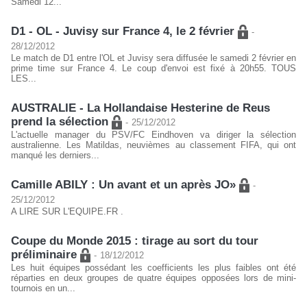
Samedi 12...
D1 - OL - Juvisy sur France 4, le 2 février
-
28/12/2012
Le match de D1 entre l'OL et Juvisy sera diffusée le samedi 2 février en
prime time sur France 4. Le coup d'envoi est fixé à 20h55. TOUS
LES...
AUSTRALIE - La Hollandaise Hesterine de Reus
prend la sélection
-
25/12/2012
L'actuelle manager du PSV/FC Eindhoven va diriger la sélection
australienne. Les Matildas, neuvièmes au classement FIFA, qui ont
manqué les derniers...
Camille ABILY : Un avant et un après JO»
-
25/12/2012
A LIRE SUR L'EQUIPE.FR .
Coupe du Monde 2015 : tirage au sort du tour
préliminaire
-
18/12/2012
Les huit équipes possédant les coefficients les plus faibles ont été
réparties en deux groupes de quatre équipes opposées lors de mini-
tournois en un...