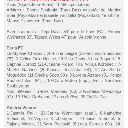
Paris (Stade Jean-Bouin) - 1 486 spectateurs
Arbitres : Shona Shukrula (Pays-Bas) assistée de Martina
Boer (Pays-Bas) et Isabelle van Gilst (Pays-Bas). 4e arbitre :
Manon Plandsoen (Pays-Bas)
Avertissements : Deja Davis 85' pour le Paris FC ; Yvonne
Weilharter 33', Tatjana Weiss 47' pour l'Austria Vienne
Paris FC
16-Mylène Chavas ; 26-Fiona Liaigre (23-Teninsoun Sissoko
79'), 2-Célina Ould Hocine, 29-Deja Davis, 3-Lou Bogaert ; 8-
Daphné Corboz (21-Océane Picard 79'), 4-Kaja Korošec ; 7-
Maëlle Garbino (20-Klaudia Jedlińska 68'), 24-Anaële Le
Moguédec (11-Sheika Scott 68'), 9-Lorena Azzaro (31-Kenza
Roche-Dufour 84') ; 10-Clara Mateo (cap.). Entr.: Sandrine
Soubeyrand
Non utilisées : 1-Inès Marques (G), 30-Rafaela Mendonça
(G), 19-Théa Greboval, 32-Lou Ruffien, 39-Odélia Tae
Austria Vienne
1-Jasmin Pal ; 23-Carina Wenninger (cap.), 8-Katharina
Schiechtl, 13-Virginia Kirchberger ; 2-Louise Schöffel, 5-
Tatjana Weiss, 21-Sara Pavlović (6-Lotta Cordes 63'), 24-