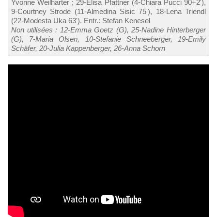
Yvonne Weilharter ; 29-Elisa Pfattner (4-Chiara Pucci 90+2'),
9-Courtney Strode (11-Almedina Sisic 75'), 18-Lena Triendl
(22-Modesta Uka 63'). Entr.: Stefan Kenesel
Non utilisées : 12-Emma Goetz (G), 25-Nadine Hinterberger
(G), 7-Maria Olsen, 10-Stefanie Schneeberger, 19-Emily
Schäfer, 20-Julia Kappenberger, 26-Anna Schorn