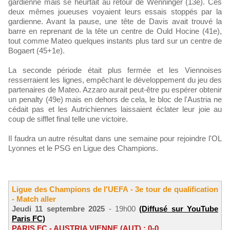
gardienne mais se heurtait au retour de Wenninger (13e). Ces
deux mêmes joueuses voyaient leurs essais stoppés par la
gardienne. Avant la pause, une tête de Davis avait trouvé la
barre en reprenant de la tête un centre de Ould Hocine (41e),
tout comme Mateo quelques instants plus tard sur un centre de
Bogaert (45+1e).
La seconde période était plus fermée et les Viennoises
resserraient les lignes, empêchant le développement du jeu des
partenaires de Mateo. Azzaro aurait peut-être pu espérer obtenir
un penalty (49e) mais en dehors de cela, le bloc de l'Austria ne
cédait pas et les Autrichiennes laissaient éclater leur joie au
coup de sifflet final telle une victoire.
Il faudra un autre résultat dans une semaine pour rejoindre l'OL
Lyonnes et le PSG en Ligue des Champions.
Ligue des Champions de l'UEFA - 3e tour de qualification
- Match aller
Jeudi 11 septembre 2025
- 19h00
(Diffusé sur YouTube
Paris FC)
PARIS FC - AUSTRIA VIENNE (AUT) : 0-0