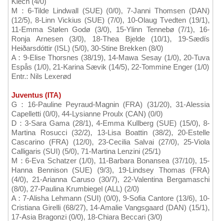
Klech (4/0)
M : 6-Tilde Lindwall (SUE) (0/0), 7-Janni Thomsen (DAN)
(12/5), 8-Linn Vickius (SUE) (7/0), 10-Olaug Tvedten (19/1),
11-Emma Stølen Godø (3/0), 15-Ylinn Tennebø (7/1), 16-
Ronja Arnesen (3/0), 18-Thea Bjelde (10/1), 19-Sædís
Heiðarsdóttir (ISL) (5/0), 30-Stine Brekken (8/0)
A : 9-Elise Thorsnes (38/19), 14-Mawa Sesay (1/0), 20-Tuva
Espås (1/0), 21-Karina Sævik (14/5), 22-Tommine Enger (1/0)
Entr.: Nils Lexerød
Juventus (ITA)
G : 16-Pauline Peyraud-Magnin (FRA) (31/20), 31-Alessia
Capelletti (0/0), 44-Lysianne Proulx (CAN) (0/0)
D : 3-Sara Gama (28/1), 4-Emma Kullberg (SUE) (15/0), 8-
Martina Rosucci (32/2), 13-Lisa Boattin (38/2), 20-Estelle
Cascarino (FRA) (12/0), 23-Cecilia Salvai (27/0), 25-Viola
Calligaris (SUI) (5/0), 71-Martina Lenzini (25/1)
M : 6-Eva Schatzer (1/0), 11-Barbara Bonansea (37/10), 15-
Hanna Bennison (SUE) (9/3), 19-Lindsey Thomas (FRA)
(4/0), 21-Arianna Caruso (30/7), 22-Valentina Bergamaschi
(8/0), 27-Paulina Krumbiegel (ALL) (2/0)
A : 7-Alisha Lehmann (SUI) (0/0), 9-Sofia Cantore (13/6), 10-
Cristiana Girelli (68/27), 14-Amalie Vangsgaard (DAN) (15/1),
17-Asia Bragonzi (0/0), 18-Chiara Beccari (3/0)