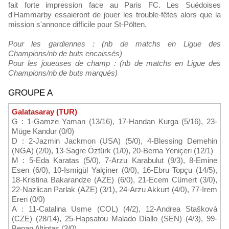
fait forte impression face au Paris FC. Les Suédoises
d'Hammarby essaieront de jouer les trouble-fêtes alors que la
mission s'annonce difficile pour St-Pölten.
Pour les gardiennes : (nb de matchs en Ligue des
Champions/nb de buts encaissés)
Pour les joueuses de champ : (nb de matchs en Ligue des
Champions/nb de buts marqués)
GROUPE A
Galatasaray (TUR)
G : 1-Gamze Yaman (13/16), 17-Handan Kurga (5/16), 23-
Müge Kandur (0/0)
D : 2-Jazmin Jackmon (USA) (5/0), 4-Blessing Demehin
(NGA) (2/0), 13-Sagre Öztürk (1/0), 20-Berna Yeniçeri (12/1)
M : 5-Eda Karatas (5/0), 7-Arzu Karabulut (9/3), 8-Emine
Esen (6/0), 10-Ismigül Yalçiner (0/0), 16-Ebru Topçu (14/5),
18-Kristina Bakarandze (AZE) (6/0), 21-Ecem Cümert (3/0),
22-Nazlican Parlak (AZE) (3/1), 24-Arzu Akkurt (4/0), 77-Irem
Eren (0/0)
A : 11-Catalina Usme (COL) (4/2), 12-Andrea Stašková
(CZE) (28/14), 25-Hapsatou Malado Diallo (SEN) (4/3), 99-
Benan Altintas (3/0)