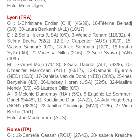
Entr.: Metin Ülgen
Lyon (FRA)
G : 1-Christiane Endler (CHI) (46/38), 16-Féérine Belhadj
(0/0), 30-Laura Benkarth (ALL) (18/17)
D : 2-Sofia Huerta (USA) (0/0), 3-Wendie Renard (116/32), 4-
Selma Bacha (52/2), 12-Ellie Carpenter (AUS) (30/0), 15-
Wassa Sangaré (0/0), 18-Alice Sombath (12/0), 19-Kysha
Sylla (0/0), 21-Vanessa Gilles (21/6), 23-Sofie Svava (DAN)
(30/0)
M : 7-Amel Majri (71/18), 8-Sara Däbritz (ALL) (43/8), 10-
Dzsenifer Marozsán (ALL) (69/17), 13-Damaris Egurrola
(NED) (30/0), 17-Daniëlla van de Donk (NED) (28/6), 25-Inès
Benyahia (4/0), 26-Lindsey Horan (USA) (32/5), 32-Maeline
Mendy (0/0), 45-Laureen Oillic (0/0)
A : 6-Melchie Dumornay (HAI) (5/2), 9-Eugénie Le Sommer-
Dariel (94/48), 11-Kadidiatou Diani (47/21), 14-Ada Hegerberg
(NOR) (68/64), 22-Tabitha Chawinga (MWI) (12/6), 27-Vicki
Becho (15/1)
Entr.: Joe Montemurro (AUS)
Roma (ITA)
G : 12-Camelia Ceasar (ROU) (27/43), 30-Isabella Kresche