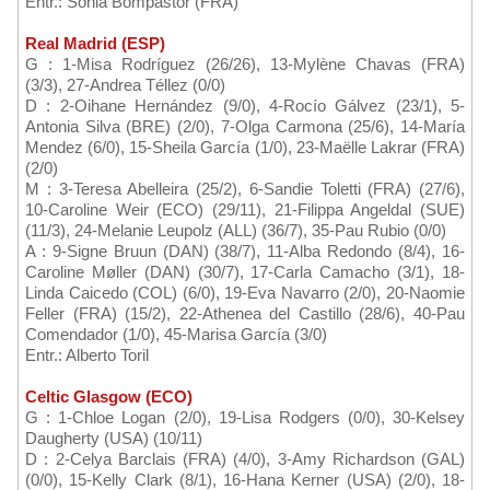
Entr.: Sonia Bompastor (FRA)
Real Madrid (ESP)
G : 1-Misa Rodríguez (26/26), 13-Mylène Chavas (FRA)
(3/3), 27-Andrea Téllez (0/0)
D : 2-Oihane Hernández (9/0), 4-Rocío Gálvez (23/1), 5-
Antonia Silva (BRE) (2/0), 7-Olga Carmona (25/6), 14-María
Mendez (6/0), 15-Sheila García (1/0), 23-Maëlle Lakrar (FRA)
(2/0)
M : 3-Teresa Abelleira (25/2), 6-Sandie Toletti (FRA) (27/6),
10-Caroline Weir (ECO) (29/11), 21-Filippa Angeldal (SUE)
(11/3), 24-Melanie Leupolz (ALL) (36/7), 35-Pau Rubio (0/0)
A : 9-Signe Bruun (DAN) (38/7), 11-Alba Redondo (8/4), 16-
Caroline Møller (DAN) (30/7), 17-Carla Camacho (3/1), 18-
Linda Caicedo (COL) (6/0), 19-Eva Navarro (2/0), 20-Naomie
Feller (FRA) (15/2), 22-Athenea del Castillo (28/6), 40-Pau
Comendador (1/0), 45-Marisa García (3/0)
Entr.: Alberto Toril
Celtic Glasgow (ECO)
G : 1-Chloe Logan (2/0), 19-Lisa Rodgers (0/0), 30-Kelsey
Daugherty (USA) (10/11)
D : 2-Celya Barclais (FRA) (4/0), 3-Amy Richardson (GAL)
(0/0), 15-Kelly Clark (8/1), 16-Hana Kerner (USA) (2/0), 18-