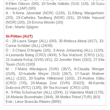
8-Ellen Gibson (0/0), 10-Smilla Vallotto (SUI) (1/0), 16-Suzu
Amano (JAP) (0/0)
A : 9-Anna Jøsendal (NOR) (12/0), 11-Elleng Wangerheim
(2/0), 19-Cathinka Tandberg (NOR) (3/1), 20-Vilde Hasund
(NOR) (2/0), 23-Emma Westin (2/0)
Entr.: Martin Sjögren
St-Pölten (AUT)
G : 28-Laura Sieger (ALL) (0/0), 30-Melissa Abiral (4/17), 33-
Carina Schlüter (ALL) (24/39)
D : 2-Chiara D'Angelo (2/0), 3-Anna Johanning (ALL) (12/0),
4-Leonarda Balog (CRO) (40/4), 5-Tea Vračević (CRO) (1/1),
21-Izabela Križaj (SVN) (4/1), 22-Jennifer Klein (33/2), 27-Ella
Touon (SUI) (10/0)
M : 7-Mária Mikolajová (SVK) (35/7), 8-Claudia Wenger
(21/0), 10-Isabelle Meyer (SUI) (26/7), 17-Sarah Mattner
(ALL) (13/2), 20-Sophie Hillebrand (10/2), 23-Andrea Glibo
(CRO) (7/0), 24-Mateja Zver (SVN) (53/23), 48-Kamila
Dubcová (RTC) (13/5), 89-Tea Krznarić (CRO) (2/0)
A : 9-Rita Schumacher (ALL) (20/4), 11-Valentina Mädl (17/5),
18-Melanie Brunnthaler (34/4), 38-Melike Pekel (TUR) (8/3)
Entr.: Liése Brancão Ribeiro (BRE)