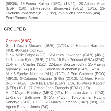
(98/35), 19-Fenna Kalma (NED) (16/24), 20-Ariana Arias
(ESP) (1/0), 21-Rebecka Blomqvist (SUE) (19/1), 23-
Sveindís Jónsdóttir (ISL) (18/2), 25-Vivien Endemann (4/4)
Entr.: Tommy Stroot
GROUPE B
Chelsea (ANG)
G : 1-Zecira Musovic (SUE) (27/21), 24-Hannah Hampton
(4/3), 40-Katie Cox (0/0)
D : 4-Millie Bright (42/3), 12-Ashley Lawrence (CAN) (46/1),
14-Nathalie Björn (SUE) (11/0), 15-Ève Périsset (FRA) (37/0),
21-Niamh Charles (31/1), 22-Lucy Bronze (63/7), 25-Maelys
Mpomé (FRA) (0/0), 26-Kadeisha Buchanan (CAN) (52/3)
M : 6-Sjoeke Nüsken (ALL) (12/2), 8-Erin Cuthbert (ECO)
(46/10), 9-Catarina Macario (BRE) (21/10), 11-Guro Reiten
(NOR) (42/6), 16-Júlia Bartel (ESP) (1/0), 18-Wieke Kaptein
(NED) (10/1), 27-Oriane Jean-François (FRA) (11/0)
A : 7-Mayra Ramírez (MEX) (4/1), 10-Lauren James (17/3),
17-Sandy Baltimore (FRA) (43/6), 19-Johanna Rytting
Kaneryd (SUE) (30/3), 23-Maika Hamano (JAP) (0/0), 33-
Agnes Beever-Jones (7/0)