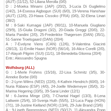
(AUT) (11/12), 52-Liliana Merolla (0/0)
D : 2-Moeka Minami (JAP) (20/2), 3-Lucia Di Guglielmo
(14/2), 14-Eseosa Aigbogun (SUI) (6/0), 19-Verena Hanshaw
(AUT) (12/0), 23-Hawa Cissoko (FRA) (0/0), 32-Elena Linari
(38/2)
M : 8-Saki Kumagai (JAP) (90/11), 10-Manuela Giugliano
(29/9), 15-Giulia Dragoni (3/2), 20-Giada Greggi (20/0), 22-
Marta Pandini (2/0), 25-Frederikke Thøgersen (DAN) (35/1),
51-Sanne Troelsgaard (DAN) (20/4)
A : 7-Evelyne Viens (CAN) (12/6), 9-Valentina Giacinti
(28/13), 11-Emilie Haavi (NOR) (56/14), 16-Alice Corelli (2/0),
17-Alayah Pilgrim (SUI) (11/1), 18-Benedetta Glionna (20/4)
Entr.: Alessandro Spugna
Wolfsburg (ALL)
G : 1-Merle Frohms (15/16), 22-Lisa Schmitz (3/5), 30-
Anneke Borbe (0/0)
D : 2-Lynn Wilms (NED) (22/0), 4-Kathrin Hendrich (60/0), 14-
Nuria Rábano (ESP) (4/0), 24-Joelle Wedemeyer (35/0), 31-
Marina Hegering (33/5), 39-Sarai Linder (12/1)
M : 6-Janina Minge (2/0), 7-Chantal Hagel (13/3), 8-Lena
Lattwein (25/4), 10-Svenja Huth (55/5), 13-Luca Papp (HON)
(7/1), 18-Justine Kielland (NOR) (13/4), 29-Jule Brand (23/6)
A : 9-Lineth Beerensteyn (NED) (50/12), 11-Alexandra Popp