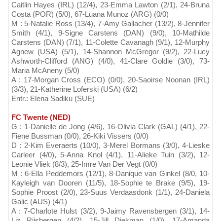
Caitlin Hayes (IRL) (12/4), 23-Emma Lawton (2/1), 24-Bruna
Costa (POR) (5/0), 67-Luana Munoz (ARG) (0/0)
M : 5-Natalie Ross (13/4), 7-Amy Gallacher (13/2), 8-Jennifer
Smith (4/1), 9-Signe Carstens (DAN) (9/0), 10-Mathilde
Carstens (DAN) (7/1), 11-Colette Cavanagh (9/1), 12-Murphy
Agnew (USA) (5/1), 14-Shannon McGregor (9/2), 22-Lucy
Ashworth-Clifford (ANG) (4/0), 41-Clare Goldie (3/0), 73-
Maria McAneny (5/0)
A : 17-Morgan Cross (ECO) (0/0), 20-Saoirse Noonan (IRL)
(3/3), 21-Katherine Loferski (USA) (6/2)
Entr.: Elena Sadiku (SUE)
FC Twente (NED)
G : 1-Danielle de Jong (4/6), 16-Olivia Clark (GAL) (4/1), 22-
Fiene Bussman (0/0), 26-Kiki Vissers (0/0)
D : 2-Kim Everaerts (10/0), 3-Merel Bormans (3/0), 4-Lieske
Carleer (4/0), 5-Anna Knol (4/1), 11-Alieke Tuin (3/2), 12-
Leonie Vliek (8/3), 25-Imre Van Der Vegt (0/0)
M : 6-Ella Peddemors (12/1), 8-Danique van Ginkel (8/0, 10-
Kayleigh van Dooren (11/5), 18-Sophie te Brake (9/5), 19-
Sophie Proost (2/0), 23-Suus Verdaasdonk (1/1), 24-Daniela
Galic (AUS) (4/1)
A : 7-Charlote Hulst (3/2), 9-Jaimy Ravensbergen (3/1), 14-
Liz Rijsbergen (4/2), 15-Jill Diekman (1/0), 17-Amanda