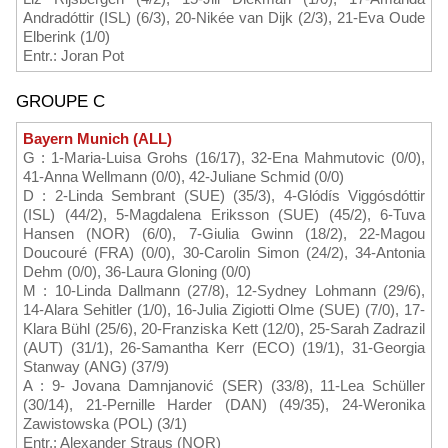
Andradóttir (ISL) (6/3), 20-Nikée van Dijk (2/3), 21-Eva Oude
Elberink (1/0)
Entr.: Joran Pot
GROUPE C
Bayern Munich (ALL)
G : 1-Maria-Luisa Grohs (16/17), 32-Ena Mahmutovic (0/0),
41-Anna Wellmann (0/0), 42-Juliane Schmid (0/0)
D : 2-Linda Sembrant (SUE) (35/3), 4-Glódís Viggósdóttir
(ISL) (44/2), 5-Magdalena Eriksson (SUE) (45/2), 6-Tuva
Hansen (NOR) (6/0), 7-Giulia Gwinn (18/2), 22-Magou
Doucouré (FRA) (0/0), 30-Carolin Simon (24/2), 34-Antonia
Dehm (0/0), 36-Laura Gloning (0/0)
M : 10-Linda Dallmann (27/8), 12-Sydney Lohmann (29/6),
14-Alara Sehitler (1/0), 16-Julia Zigiotti Olme (SUE) (7/0), 17-
Klara Bühl (25/6), 20-Franziska Kett (12/0), 25-Sarah Zadrazil
(AUT) (31/1), 26-Samantha Kerr (ECO) (19/1), 31-Georgia
Stanway (ANG) (37/9)
A : 9- Jovana Damnjanović (SER) (33/8), 11-Lea Schüller
(30/14), 21-Pernille Harder (DAN) (49/35), 24-Weronika
Zawistowska (POL) (3/1)
Entr.: Alexander Straus (NOR)