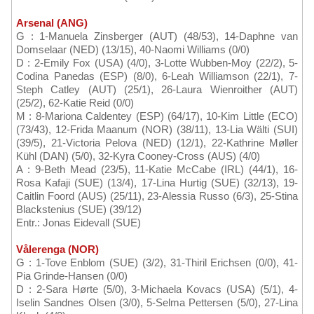
Arsenal (ANG)
G : 1-Manuela Zinsberger (AUT) (48/53), 14-Daphne van
Domselaar (NED) (13/15), 40-Naomi Williams (0/0)
D : 2-Emily Fox (USA) (4/0), 3-Lotte Wubben-Moy (22/2), 5-
Codina Panedas (ESP) (8/0), 6-Leah Williamson (22/1), 7-
Steph Catley (AUT) (25/1), 26-Laura Wienroither (AUT)
(25/2), 62-Katie Reid (0/0)
M : 8-Mariona Caldentey (ESP) (64/17), 10-Kim Little (ECO)
(73/43), 12-Frida Maanum (NOR) (38/11), 13-Lia Wälti (SUI)
(39/5), 21-Victoria Pelova (NED) (12/1), 22-Kathrine Møller
Kühl (DAN) (5/0), 32-Kyra Cooney-Cross (AUS) (4/0)
A : 9-Beth Mead (23/5), 11-Katie McCabe (IRL) (44/1), 16-
Rosa Kafaji (SUE) (13/4), 17-Lina Hurtig (SUE) (32/13), 19-
Caitlin Foord (AUS) (25/11), 23-Alessia Russo (6/3), 25-Stina
Blackstenius (SUE) (39/12)
Entr.: Jonas Eidevall (SUE)
Vålerenga (NOR)
G : 1-Tove Enblom (SUE) (3/2), 31-Thiril Erichsen (0/0), 41-
Pia Grinde-Hansen (0/0)
D : 2-Sara Hørte (5/0), 3-Michaela Kovacs (USA) (5/1), 4-
Iselin Sandnes Olsen (3/0), 5-Selma Pettersen (5/0), 27-Lina