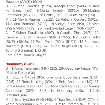
Roebuck (ANG) (16/14)
D : 2-Irene Paredes (51/8), 4-Mapi León (54/4), 5-Jana
Fernández (8/0), 8-Marta Torrejón (83/10), 20-Martina
Fernández (4/1), 22-Ona Battle (10/0), 35-Judit Pujols (1/0)
M : 11-Alexia Putellas (69/22), 12-Patricia Guijarro (59/12),
14-Aitana Bonmatí (57/22), 19-Vicky López (9/0), 21-Keira
Walsh (ANG) (49/2), 23-Ingrid Syrstad Engen (NOR) (50/4)
A : 7-Salma Paralluelo (20/7), 9-Clàudia Pina (26/6), 10-
Caroline Graham Hansen (NOR) (77/22), 16-Fridolina Rolfö
(SUE) (49/18), 17-Ewa Pajor (POL) (51/27), 18-Francisca
Nazareth (POR) (30/9), 24-Esmee Brugts (NED) (12/2), 30-
Sydney Schertenleib (SUI)
Entr.: Pere Romeu Sunyer
Hammarby (SUE)
G : 1-Anna Tamminen (FIN) (2/2), 28-Josephine Frigge (0/0),
29-Moa Edrud (0/0)
D : 3-Lotta Ökvist (8/0), 5-Simone Boye Sørensen (DAN)
(28/5), 13-Roos Huitzing (0/0), 14-Bella Andersson (1/0), 17-
Stinna Lennartsson (4/0), 18-Alice Carlsson (2/0), 25-Joanna
Andersson (35/1), 31-Smilla Holmberg (1/0), 41-Julie
Blakstad (4/4)
M : 2-Eva Nyström (FIN) (4/0), 4-Thea Sørbo (NOR) (2/0), 6-
Asato Miyagama (JAP) (2/0), 7-Emilie Joramo (NOR) (8/0),