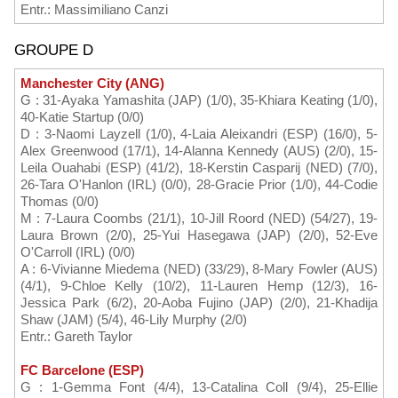
Entr.: Massimiliano Canzi
GROUPE D
Manchester City (ANG)
G : 31-Ayaka Yamashita (JAP) (1/0), 35-Khiara Keating (1/0),
40-Katie Startup (0/0)
D : 3-Naomi Layzell (1/0), 4-Laia Aleixandri (ESP) (16/0), 5-
Alex Greenwood (17/1), 14-Alanna Kennedy (AUS) (2/0), 15-
Leila Ouahabi (ESP) (41/2), 18-Kerstin Casparij (NED) (7/0),
26-Tara O'Hanlon (IRL) (0/0), 28-Gracie Prior (1/0), 44-Codie
Thomas (0/0)
M : 7-Laura Coombs (21/1), 10-Jill Roord (NED) (54/27), 19-
Laura Brown (2/0), 25-Yui Hasegawa (JAP) (2/0), 52-Eve
O'Carroll (IRL) (0/0)
A : 6-Vivianne Miedema (NED) (33/29), 8-Mary Fowler (AUS)
(4/1), 9-Chloe Kelly (10/2), 11-Lauren Hemp (12/3), 16-
Jessica Park (6/2), 20-Aoba Fujino (JAP) (2/0), 21-Khadija
Shaw (JAM) (5/4), 46-Lily Murphy (2/0)
Entr.: Gareth Taylor
FC Barcelone (ESP)
G : 1-Gemma Font (4/4), 13-Catalina Coll (9/4), 25-Ellie