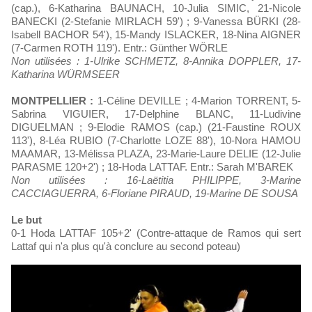
(cap.), 6-Katharina BAUNACH, 10-Julia SIMIC, 21-Nicole
BANECKI (2-Stefanie MIRLACH 59') ; 9-Vanessa BÜRKI (28-
Isabell BACHOR 54'), 15-Mandy ISLACKER, 18-Nina AIGNER
(7-Carmen ROTH 119'). Entr.: Günther WÖRLE
Non utilisées : 1-Ulrike SCHMETZ, 8-Annika DOPPLER, 17-
Katharina WÜRMSEER
MONTPELLIER :
1-Céline DEVILLE ; 4-Marion TORRENT, 5-
Sabrina VIGUIER, 17-Delphine BLANC, 11-Ludivine
DIGUELMAN ; 9-Elodie RAMOS (cap.) (21-Faustine ROUX
113'), 8-Léa RUBIO (7-Charlotte LOZE 88'), 10-Nora HAMOU
MAAMAR, 13-Mélissa PLAZA, 23-Marie-Laure DELIE (12-Julie
PARASME 120+2') ; 18-Hoda LATTAF. Entr.: Sarah M'BAREK
Non utilisées : 16-Laëtitia PHILIPPE, 3-Marine
CACCIAGUERRA, 6-Floriane PIRAUD, 19-Marine DE SOUSA
Le but
0-1 Hoda LATTAF 105+2' (Contre-attaque de Ramos qui sert
Lattaf qui n'a plus qu'à conclure au second poteau)