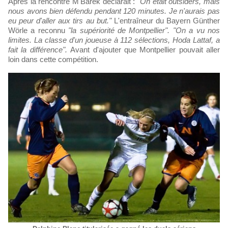
Après la rencontre M'Barek déclarait :
"On était outsiders, mais
nous avons bien défendu pendant 120 minutes. Je n'aurais pas
eu peur d'aller aux tirs au but."
L'entraîneur du Bayern Günther
Wörle a reconnu
"la supériorité de Montpellier". "On a vu nos
limites. La classe d'un joueuse à 112 sélections, Hoda Lattaf, a
fait la différence".
Avant d'ajouter que Montpellier pouvait aller
loin dans cette compétition.