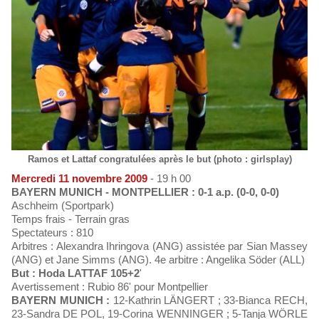
Ramos et Lattaf congratulées après le but (photo : girlsplay)
Mercredi 11 novembre 2009
- 19 h 00
BAYERN MUNICH - MONTPELLIER : 0-1 a.p. (0-0, 0-0)
Aschheim (Sportpark)
Temps frais - Terrain gras
Spectateurs : 810
Arbitres : Alexandra Ihringova (ANG) assistée par Sian Massey
(ANG) et Jane Simms (ANG). 4e arbitre : Angelika Söder (ALL)
But : Hoda LATTAF 105+2
'
Avertissement : Rubio 86' pour Montpellier
BAYERN MUNICH :
12-Kathrin LÄNGERT ; 33-Bianca RECH,
23-Sandra DE POL, 19-Corina WENNINGER ; 5-Tanja WÖRLE