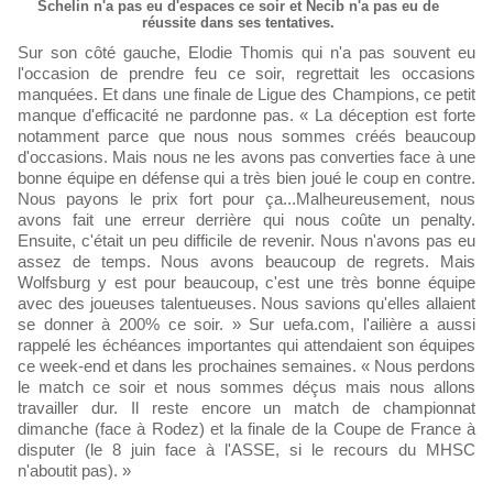
Schelin n'a pas eu d'espaces ce soir et Necib n'a pas eu de
réussite dans ses tentatives.
Sur son côté gauche, Elodie Thomis qui n'a pas souvent eu
l'occasion de prendre feu ce soir, regrettait les occasions
manquées. Et dans une finale de Ligue des Champions, ce petit
manque d'efficacité ne pardonne pas. « La déception est forte
notamment parce que nous nous sommes créés beaucoup
d'occasions. Mais nous ne les avons pas converties face à une
bonne équipe en défense qui a très bien joué le coup en contre.
Nous payons le prix fort pour ça...Malheureusement, nous
avons fait une erreur derrière qui nous coûte un penalty.
Ensuite, c'était un peu difficile de revenir. Nous n'avons pas eu
assez de temps. Nous avons beaucoup de regrets. Mais
Wolfsburg y est pour beaucoup, c'est une très bonne équipe
avec des joueuses talentueuses. Nous savions qu'elles allaient
se donner à 200% ce soir. » Sur uefa.com, l'ailière a aussi
rappelé les échéances importantes qui attendaient son équipes
ce week-end et dans les prochaines semaines. « Nous perdons
le match ce soir et nous sommes déçus mais nous allons
travailler dur. Il reste encore un match de championnat
dimanche (face à Rodez) et la finale de la Coupe de France à
disputer (le 8 juin face à l'ASSE, si le recours du MHSC
n'aboutit pas). »