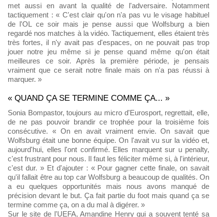
met aussi en avant la qualité de l'adversaire. Notamment
tactiquement : « C'est clair qu'on n'a pas vu le visage habituel
de l'OL ce soir mais je pense aussi que Wolfsburg a bien
regardé nos matches à la vidéo. Tactiquement, elles étaient très
très fortes, il n'y avait pas d'espaces, on ne pouvait pas trop
jouer notre jeu même si je pense quand même qu'on était
meilleures ce soir. Après la première période, je pensais
vraiment que ce serait notre finale mais on n'a pas réussi à
marquer. »
« QUAND ÇA SE TERMINE COMME ÇA... »
Sonia Bompastor, toujours au micro d'Eurosport, regrettait, elle,
de ne pas pouvoir brandir ce trophée pour la troisième fois
consécutive. « On en avait vraiment envie. On savait que
Wolfsburg était une bonne équipe. On l'avait vu sur la vidéo et,
aujourd'hui, elles l'ont confirmé. Elles marquent sur u penalty,
c'est frustrant pour nous. Il faut les féliciter même si, à l'intérieur,
c'est dur. » Et d'ajouter : « Pour gagner cette finale, on savait
qu'il fallait être au top car Wolfsburg a beaucoup de qualités. On
a eu quelques opportunités mais nous avons manqué de
précision devant le but. Ça fait partie du foot mais quand ça se
termine comme ça, on a du mal à digérer. »
Sur le site de l'UEFA, Amandine Henry qui a souvent tenté sa