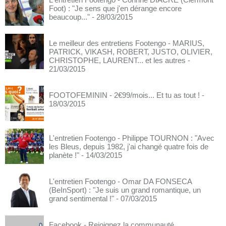
Foot) : "Je sens que j'en dérange encore
beaucoup..."
- 28/03/2015
Le meilleur des entretiens Footengo - MARIUS,
PATRICK, VIKASH, ROBERT, JUSTO, OLIVIER,
CHRISTOPHE, LAURENT... et les autres
-
21/03/2015
FOOTOFEMININ - 2€99/mois... Et tu as tout !
-
18/03/2015
L'entretien Footengo - Philippe TOURNON : "Avec
les Bleus, depuis 1982, j'ai changé quatre fois de
planète !"
- 14/03/2015
L'entretien Footengo - Omar DA FONSECA
(BeInSport) : "Je suis un grand romantique, un
grand sentimental !"
- 07/03/2015
Facebook - Rejoignez la communauté