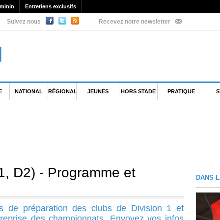
minin
Entretiens exclusifs
Suivez nous
Recevez notre newsletter
E
NATIONAL
RÉGIONAL
JEUNES
HORS STADE
PRATIQUE
S
1, D2) - Programme et
DANS L
s de préparation des clubs de Division 1 et
a reprise des championnats. Envoyez vos infos