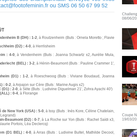
ntact@footofeminin.fr ou SMS 06 50 67 99 52
Challeng
08/06/2
ÛT
denheim B (DH) : 1-2
, à Routzenheim (Buts : Ornela Moretto ; Flavie
chheim (D2) : 4-0
, à Herrlisheim
im : 4-0
, à Vendenheim (Buts : Joanna Schwartz x2, Aurélie Mula,
erlecht (BEL) : 3-2
, à Hénin-Beaumont (Buts : Pauline Crammer 1',
heim (D1) : 1-2
, à Roeschwoog (Buts : Viviane Boudaud, Joanna
) : 0-2
, à Arpajon sur Cère (Buts : Marine Augis x2)
 (D1) : 2-0
, à Sète (Buts : Ludivine Diguelman 21', Zohra Ayachi 40')
(ALL) : 0-4
, à Florange
té de New York (USA) : 5-0
, à Issy (Buts : Inès Kore, Céline Chatelain,
Coupe Nat
e Legrand)
19/03/2
in-Beaumont (D2) : 0-7
, à La Roche sur Yon (Buts : Rachel Saïdi x3,
laurie Portois, Léa Declercq)
em (D1 BEL) : 4-0
, à Arras (Buts : Ludivine Bultel, Mathilde Decool,