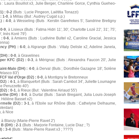
 : Laura Bouillot x3, Julie Berger, Charlène Gorce, Cynthia Gueheo-
) : 0-2
(Buts : Lucie Pingeon, Laëtitia Tonazzi)
: 1-0
, à Millau (But : Audrey Cugat s.p.)
) : 4-0
, à Wesseling (Buts : Kerstin Garefrekes 5', Sandrine Bretigny
 0-9
, à Lisieux (Buts : Fatma Hidri 11', 30', Charlotte Lozé 22', 31', 75',
, Inès Koré 79')
: 0-6
, à Amiens (Buts : Ludivine Bultel x2, Caroline Gracial, Jessica
henna)
ncy (PH) : 6-0
, à Algrange (Buts : Vitaly Delisle x2, Adeline Janela,
DH) : 0-0
, à Gravelines
per KFC (D2) : 0-3
, à Mérignac (Buts : Alexandra Faucon 20', Julie
aint-Malo (DH) : 4-0
, à Derval (Buts ; Dorothée Gazagne 18', Solène
Velasco 83')
CF Val d’Orge (D2) : 0-0
, à Montigny le Bretonneux
D2) : 4-1
, à Blanquefort (Buts : Sarah Cambot 34', Juliette Loumagne
ie Peruzzetto 40')
D2) : 0-1
, à Rieux (But : Valentine Airiaud 55')
rthe (DH) : 8-0
, à Durtal (Buts : Sarah Bregaint, Julia Louis-Joseph
 Hélène Basset x2)
rmelle (D2) : 3-1
, à l'Etoile sur Rhône (Buts : Cathelyne Delhaume,
 Verdan)
, à Nice
, à Blanzy (Marie-Pierre Ravet 2')
B (DH) : 2-1
(Buts : Marjorie Fontaine, Lucie Diaz ; ?)
 : 3-4
(Buts : Marie-Pierre Ravet x3 ; ????)