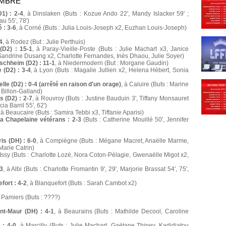
EMBRE
1) : 2-4
, à Dinslaken (Buts : Kozue Ando 22', Mandy Islacker 59' ;
au 55', 78')
 : 3-6
, à Corné (Buts : Julia Louis-Joseph x2, Euzhan Louis-Joseph)
4
, à Rodez (But : Julie Perthuis)
(D2) : 15-1
, à Paray-Vieille-Poste (Buts : Julie Machart x3, Janice
andrine Dusang x2, Charlotte Fernandes, Inès Dhaou, Julie Soyer)
chheim (D2) : 11-1
, à Niedermodern (But : Morgane Gaudin)
 (D2) : 3-4
, à Lyon (Buts : Magalie Jullien x2, Helena Hébert, Sonia
le (D2) : 0-4 (arrêté en raison d'un orage)
, à Caluire (Buts : Marine
 Billon-Galland)
 (D2) : 2-7
, à Rouvroy (Buts : Justine Bauduin 3', Tiffany Monsauret
cia Barril 55', 62')
, à Beaucaire (Buts : Samira Tebbi x3, Tiffanie Aparisi)
La Chapelaine vétérans : 2-3
(Buts : Catherine Mouillé 50', Jennifer
s (DH) : 6-0
, à Compiègne (Buts : Mégane Macret, Anaëlle Marme,
Marie Catrin)
 Issy (Buts : Charlotte Lozé, Nora Coton-Pélagie, Gwenaëlle Migot x2,
3
, à Albi (Buts : Charlotte Fromantin 9', 29', Marjorie Brassat 54', 75',
fort : 4-2
, à Blanquefort (Buts : Sarah Cambot x2)
à Pamiers (Buts : ????)
nt-Maur (DH) : 4-1
, à Beaurains (Buts : Mathilde Decool, Caroline
 : 4-0
, à Marcilly (Buts : Julie Machart, Gaëtane Thiney, Kadidiatou