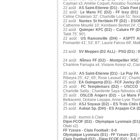
Cayman x3, Amélie Coquet, Aissatou Tounkar
22 août :
AS Saint-Etienne (D1) - Claix Foot (
22 août :
Le Mans FC (D2) - FF Issy (D1) 
Céline Chatelain 32', Charlotte Lozé 51', Nor
22 août :
Nantes St Herblain FF (D2) – ESOF
Catherine Mouillé 10', Keridwen Bertret 24', 
22 août :
Quimper KFC (D2) – Caluire FF (DH
Tabti 75', 90')
22 août :
US Ramonville (DH) – ASPTT Alb
Fromantin 41', 53', 87', Laurie Falcou 68', Ma
23 août :
SV Meppen (D2 ALL) - PSG (D1) : 0
24 août :
Nîmes FF (D2) - Montpellier HSC 
Charlène Farrugia x4, Viviane Asseyi x2, Cla
25 août :
AS Saint-Etienne (D1) - Le Puy FA 
Ribeyra 25', 42', 65', Rose Lavaud 41', Charl
25 août :
EA Guingamp (D1) - FCF Juvisy (D1
25 août :
FC Templemars (D2) – USCCO C
Charlotte Sailly ; Chardente Saya Ndoulou x3
25 août :
OSLCB Angers (D2) – Le Mans FC
Belkacemi, Océane Lepape, Anne-Lyse Tho
25 août :
ASJ Soyaux (D2) – ES Trois Cités P
25 août :
Aulnat Sp. (DH) - ES Arpajon CA (D
26 août :
tournoi à Claix
Dijon FCOF (D2) - Olympique Lyonnais (D1)
Otaki x2)
FF Yzeure - Claix Football : 0-0
Olympique Lyonnais (D1) - FF Yzeure (D1) :
Claix Football (D2) - Dijon FCOF (D2) : 3-0
(B