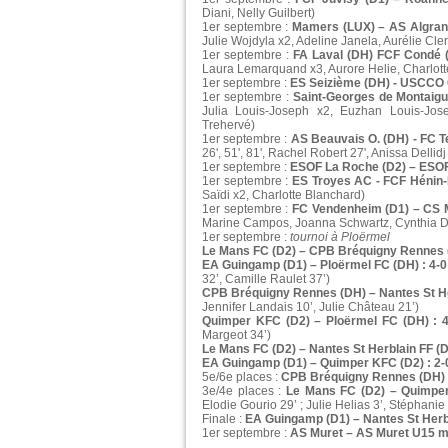
Diani, Nelly Guilbert)
1er septembre :
Mamers (LUX) – AS Algrang
Julie Wojdyla x2, Adeline Janela, Aurélie Cler
1er septembre :
FA Laval (DH) FCF Condé (
Laura Lemarquand x3, Aurore Helie, Charlott
1er septembre :
ES Seizième (DH) - USCCO 
1er septembre :
Saint-Georges de Montaigu
Julia Louis-Joseph x2, Euzhan Louis-Jos
Trehervé)
1er septembre :
AS Beauvais O. (DH) - FC T
26', 51', 81', Rachel Robert 27', Anissa Dellid
1er septembre :
ESOF La Roche (D2) – ESOF
1er septembre :
ES Troyes AC - FCF Hénin-
Saïdi x2, Charlotte Blanchard)
1er septembre :
FC Vendenheim (D1) – CS M
Marine Campos, Joanna Schwartz, Cynthia D
1er septembre :
tournoi à Ploërmel
Le Mans FC (D2) – CPB Bréquigny Rennes (
EA Guingamp (D1) – Ploërmel FC (DH) : 4-0
32’, Camille Raulet 37’)
CPB Bréquigny Rennes (DH) – Nantes St Her
Jennifer Landais 10’, Julie Château 21’)
Quimper KFC (D2) – Ploërmel FC (DH) : 4
Margeot 34’)
Le Mans FC (D2) – Nantes St Herblain FF (D2
EA Guingamp (D1) – Quimper KFC (D2) : 2-
5e/6e places :
CPB Bréquigny Rennes (DH) –
3e/4e places :
Le Mans FC (D2) – Quimper
Elodie Gourio 29’ ; Julie Helias 3’, Stéphani
Finale :
EA Guingamp (D1) – Nantes St Herbl
1er septembre :
AS Muret – AS Muret U15 ma