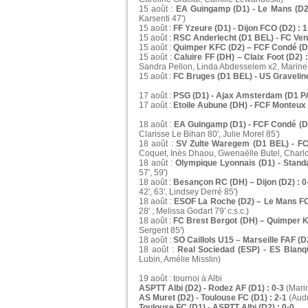
15 août :
EA Guingamp (D1) - Le Mans (D2)
Karsenti 47')
15 août :
FF Yzeure (D1) - Dijon FCO (D2) : 1
15 août :
RSC Anderlecht (D1 BEL) - FC Ven
15 août :
Quimper KFC (D2) – FCF Condé (D2
15 août :
Caluire FF (DH) – Claix Foot (D2) :
Sandra Pellon, Linda Abdesselem x2, Marin
15 août :
FC Bruges (D1 BEL) - US Graveline
17 août :
PSG (D1) - Ajax Amsterdam (D1 P
17 août :
Etoile Aubune (DH) - FCF Monteux 
18 août :
EA Guingamp (D1) - FCF Condé (D2
Clarisse Le Bihan 80', Julie Morel 85')
18 août :
SV Zulte Waregem (D1 BEL) - FCF
Coquet, Inès Dhaou, Gwenaëlle Butel, Charl
18 août :
Olympique Lyonnais (D1) - Standa
57', 59')
18 août :
Besançon RC (DH) – Dijon (D2) : 0
42', 63', Lindsey Derré 85')
18 août :
ESOF La Roche (D2) – Le Mans FC 
28' ; Melissa Godart 79' c.s.c.)
18 août :
FC Brest Bergot (DH) – Quimper K
Sergent 85')
18 août :
SO Caillols U15 – Marseille FAF (D2
18 août :
Real Sociedad (ESP) - ES Blanque
Lubin, Amélie Misslin)
19 août : tournoi à Albi
ASPTT Albi (D2) - Rodez AF (D1) : 0-3
(Marin
AS Muret (D2) - Toulouse FC (D1) : 2-1
(Audr
Toulouse FC (D1) - ASPTT Albi (D2) : 0-0