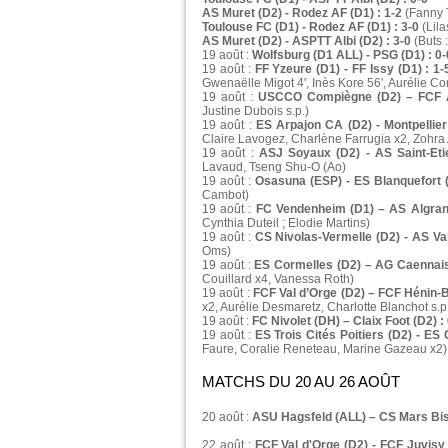
AS Muret (D2) - Rodez AF (D1) : 1-2
(Fanny T
Toulouse FC (D1) - Rodez AF (D1) : 3-0
(Lila
AS Muret (D2) - ASPTT Albi (D2) : 3-0
(Buts 
19 août :
Wolfsburg (D1 ALL) - PSG (D1) : 0-
19 août :
FF Yzeure (D1) - FF Issy (D1) : 1-
Gwenaëlle Migot 4', Inès Kore 56', Aurélie Conf
19 août :
USCCO Compiègne (D2) – FCF A
Justine Dubois s.p.)
19 août :
ES Arpajon CA (D2) - Montpellier
Claire Lavogez, Charlène Farrugia x2, Zohra
19 août :
ASJ Soyaux (D2) - AS Saint-Eti
Lavaud, Tseng Shu-O (Ao)
19 août :
Osasuna (ESP) - ES Blanquefort (
Cambot)
19 août :
FC Vendenheim (D1) – AS Algrang
Cynthia Duteil ; Elodie Martins)
19 août :
CS Nivolas-Vermelle (D2) - AS Va
Oms)
19 août :
ES Cormelles (D2) – AG Caennais
Couillard x4, Vanessa Roth)
19 août :
FCF Val d’Orge (D2) – FCF Hénin-
x2, Aurélie Desmaretz, Charlotte Blanchot s.p
19 août :
FC Nivolet (DH) – Claix Foot (D2) :
19 août :
ES Trois Cités Poitiers (D2) - ES
Faure, Coralie Reneteau, Marine Gazeau x2)
MATCHS DU 20 AU 26 AOÛT
20 août :
ASU Hagsfeld (ALL) – CS Mars Bis
22 août :
FCF Val d'Orge (D2) - FCF Juvisy 