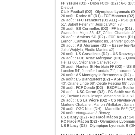
FF Yzeure (D1) - Dijon FCOF (D2) : 6-0
(Buts
Djetou)
Claix Football (D2) - Olympique Lyonnais (D1
26 août :
Rodez AF (D1) - FCF Monteux (D2) 
26 août :
FFC Frankfurt (D1 ALL) - PSG (D1
51', Babett Peter 74', Jessica Wich 78')
26 août :
ES Cormelles (D2) - FF Issy (D1) :
Gwenaëlle Migot 38', 43', Céline Chatelain 40'
26 août :
Amiens SC (D2) - FCF Arras (D1) 
Lernon, Camille Lewandoski, Jennifer Bouc
26 août :
AS Algrange (D2) – Essey lès-Na
Julie Wojdyla, Elodie Martins x2)
26 août :
US Gravelines (D2) – US Rouvroy (
26 août :
FCE Arlac Mérignac (DH) – Quim
Hélias 60', Stéphanie Canevet 70')
26 août :
Nantes St Herblain FF (D2) – US S
Lancien 54', Jennifer Landais 71', Lauranne 
26 août :
AS Montigny le Bretonneux (D2) – F
26 août :
ES Blanquefort (D2) – ASPTT Albi (
43', Oriane Linge 68', Cécile Pescina 88' ; Jul
26 août :
FCF Condé (D2) – ESOF La Roche (
26 août :
USC Corné (D2) - FC Sablé sur Sa
x2, Euzhan Louis-Joseph, Amandine Ruel x2,
26 août :
US La Véore (D2) - CS Nivolas-Ve
Marlène Chabanel, Manon Whittaker ; Sarah
26 août : OGC Nice (DH) – Marseille FAF (D2)
26 août :
triangulaire à Blanzy,
US Blanzy (D2) - RC Flacé Mâcon (D2) : 1-0
RC Flacé Mâcon (D2) - Olympique Lyonnais 
US Blanzy (D2) - Olympique Lyonnais B (DH)