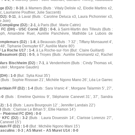
e (D2) : 0-10
, à Mamers (Buts : Vitaly Delisle x2, Elodie Martins x2,
c, Laurianne Pouthier, Julie Saccenti)
D2): 0-11
, à Laval (Buts : Caroline Deluca x3, Laura Pichonnier x3,
e Join)
Compiègne (D2) : 2-1
, à Paris (But : Marie Catrin)
 FC (DH) - USC Corné (D2) : 0-6
, à Saint-Martin des Tilleuls (Buts :
eph, Amandine Ruel, Aurélie Panchèvre, Mathilde Le Lubois de
emplemars (D2) : 1-8
, à Beauvais (Buts : ? 32' ; Tiffany Monsauret 4',
j 48', Tiphanie Demuyter 67', Aurélie Marie 80')
 La Roche U17 : 1-4
, à La Roche-sur-Yon (But : Claire Guillard)
Beaumont (D2) : 0-5
, à Troyes (Buts : Aurélie Desmaretz x2, Rachel
ars Bischheim (D2) : 7-1
, à Vendenheim (Buts : Cindy Thomas x4,
uteil ; Morgane Gaudin)
DH) : 1-0
(But : Sylia Koui 35’)
(Buts : Sophie Rissoan 21’, Michèle Ngono Mano 26’, Léa Le Garrec
blain FF (D2) : 1-4
(Buts : Sara Vranic 4’ ; Morgane Talarmin 5’, 27’,
-0
(Buts : Emeline Quiniou 9’, Stéphanie Canevet 31’, 37’, Sandra
) : 1-1
(Buts : Laura Bourgouin 12’ ; Jennifer Landais 22’)
0
(Buts : Clarisse Le Bihan 5’, Ellie Hamon 14’)
 Ploërmel FC (DH) : 0-0
 KFC (D2) : 3-2
(Buts : Laura Douessin 14’, Clarisse Lorenzo 27’,
e Canevet 15’)
ain FF (D2) : 1-0
(But : Michèle Ngono Mani 15’)
sculins : 0-3 ; AS Muret – AS Muret U14 : 0-0