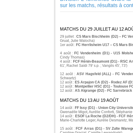
sur les matchs, résultats à co
MATCHS DU 29 JUILLET AU 12 AO
29 juillet :
CS Mars Bischheim (D2) – FC Ven
Gruat, Julie Walocha)
1er août :
FC Herrlisheim U17 – CS Mars Bis
4 août :
FC Vendenheim (D1) - U15 Molshe
Cindy Thomas)
4 août :
FCF Hénin-Beaumont (D1) - RSC And
61', Rachel Saïdi 79' s.p. ; Vangils 45', 73')
12 août :
ASV Hagsfeld (ALL) - FC Venden
Schwartz)
12 août :
ES Arpajon CA (D2) - Rodez AF (D1
12 août :
Montpellier HSC (D1) - Toulouse FC
12 août :
AS Algrange (D2) - FC Sarrebrück 
MATCHS DU 13 AU 19 AOÛT
14 août :
FF Issy (D1) - Union City Universi
Gwenaëlle Migot, Aurélie Conforti, Stéphani
14 août :
ESOF La Roche (D2/DH) - FCF Hén
Marie-Charlotte Leger, Aurélie Desmaretz, Ma
15 août :
FCF Arras (D1) - SV Zulte Wareg
Caroline Gracial, Camille Lewandoski)