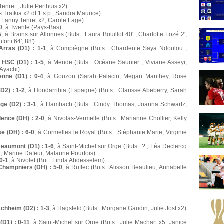
enret ; Julie Perthuis x2)
s Traïkia x2 dt 1 s.p., Sandra Maurice)
: Fanny Tenret x2, Carole Fage)
0
, à Twente (Pays-Bas)
5
, à Brains sur Allonnes (Buts : Laura Bouillot 40' ; Charlotte Lozé 2',
orti 64', 88')
rras (D1) : 1-1
, à Compiègne (Buts : Chardente Saya Ndoulou ;
 HSC (D1) : 1-5
, à Mende (Buts : Océane Saunier ; Viviane Asseyi,
 Ayachi)
enne (D1) : 0-4
, à Gouzon (Sarah Palacin, Megan Manthey, Rose
D2) : 1-2
, à Hondarribia (Espagne) (Buts : Clarisse Abeberry, Sarah
e (D2) : 3-1
, à Hambach (Buts : Cindy Thomas, Joanna Schwartz,
lence (DH) : 2-0
, à Nivolas-Vermelle (Buts : Marianne Chollier, Kelly
e (DH) : 6-0
, à Cormelles le Royal (Buts : Stéphanie Marie, Virginie
Beaumont (D1) : 1-6
, à Saint-Michel sur Orge (Buts : ? ; Léa Declercq
., Marine Dafeur, Malaurie Pourtois)
 0-1
, à Nivolet (But : Linda Abdesselem)
 Champniers (DH) : 5-0
, à Ruffec (Buts : Alisson Beaulieu, Annabelle
chheim (D2) : 1-3
, à Hagsfeld (Buts : Morgane Gaudin, Julie Jost x2)
(D1) : 0-11
, à Saint-Michel sur Orge (Buts : Julie Machart x5, Janice