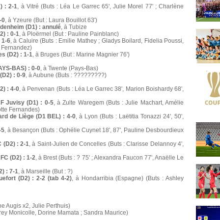
 : 2-1
, à Vitré (Buts : Léa Le Garrec 65', Julie Morel 77' ; Charlène
-0
, à Yzeure (But : Laura Bouillot 63')
denheim (D1) : annulé
, à Tubize
) : 0-1
, à Ploërmel (But : Pauline Painblanc)
 1-6
, à Caluire (Buts : Emilie Mathey ; Gladys Boilard, Fidelia Poussi,
e Fernandez)
s (D2) : 1-1
, à Bruges (But : Marine Magnier 76')
AYS-BAS) : 0-0
, à Twente (Pays-Bas)
(D2) : 0-9
, à Aubune (Buts : ?????????)
) : 4-0
, à Penvenan (Buts : Léa Le Garrec 38', Marion Boishardy 68',
 Juvisy (D1) : 0-5
, à Zulte Waregem (Buts : Julie Machart, Amélie
otte Fernandes)
rd de Liège (D1 BEL) : 4-0
, à Lyon (Buts : Laëtitia Tonazzi 24', 50',
-5
, à Besançon (Buts : Ophélie Cuynet 18', 87', Pauline Desbourdieux
(D2) : 2-1
, à Saint-Julien de Concelles (Buts : Clarisse Delannoy 4',
FC (D2) : 1-2
, à Brest (Buts : ? 75' ; Alexandra Faucon 77', Anaëlle Le
) : 7-1
, à Marseille (But : ?)
fort (D2) : 2-2 (tab 4-2)
, à Hondarribia (Espagne) (Buts : Ashley
e Augis x2, Julie Perthuis)
ey Monicolle, Dorine Mamata ; Sandra Maurice)