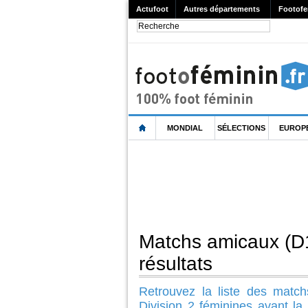
Actufoot
Autres départements
Footofe
MONDIAL
SÉLECTIONS
EUROP
Matchs amicaux (D
résultats
Retrouvez la liste des match
Division 2 féminines avant l