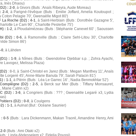
a, Inès Dhaou)
D2) : 2-0
, à Givors (Buts : Anaïs Ribeyra, Aude Moreau)
: 2-4
, à Parigné-l'évêque (Buts : Emilie Joffard, Arnelia Koutoupot ;
a Coton Pelagie 70', Gwenaëlle Migot 80')
 La Roche (D2) : 4-1
, à Saint-Herblain (Buts : Dorothée Gazagne 5',
Charlotte Le Cam 90' ; Charlotte Peslerbe 75')
) : 1-2
, à Ploudalmézeau (Buts : Stéphanie Canevet 60' ; Saoussen
i (D2) : 0-6
, à Ramonville (Buts : Claire Sehl-Litou 30', Charlotte
thilde Simon 86')
-0
, à Lähden
(D1) : 1-9
, à Nîmes (Buts : Gwendoline Djebbar s.p. ; Zohra Ayachi,
ire Lavogez, Melissa Plaza)
(D2)
: 8-0, à Saint-Christol en Jarez (Buts : Megan Manthey 11', Anaïs
otte Lorgeré 45', Anne-Marie Banuta 79', Sarah Palacin 81')
) : 1-1
, à Plérin (Buts : Léa Le Garrec 16' ; Nadia Benmokhtar 52')
ompiègne (D2) : 2-5
, à Berck sur Mer (Buts : Tiffany Monsauret,
, Marie Catrin x2)
 (D2) : 3-6
, à Congriers (Buts : ??? ; Gwenaëlle Legaré x3, Lydia
mas)
oitiers (D2) : 0-0
, à Coulgens
2) : 1-1
, à Aulnat (But : Océane Saunier)
 : 0-5
(Buts : Lara Dickenmann, Makan Traoré, Amandine Henry, Ami
 2-0
(Buts : Ami Otaki x2)
uts : Linda Abdesselem x2, Fidelia Poussi)