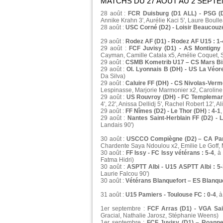
MATCHS DU 27 AOÛT AU 2 SEPT
28 août :
FCR Duisburg (D1 ALL) - PSG (D
Annike Krahn 3', Aurélie Kaci 5', Laure Boulle
28 août :
USC Corné (D2) - Loisir Beaucouzé
29 août :
Rodez AF (D1) - Rodez AF U15 : 1-
29 août :
FCF Juvisy (D1) - AS Montigny 
Cayman, Camille Catala x5, Amélie Coquet, S
29 août :
CSMB Kometrib U17 – CS Mars Bis
29 août :
Ol. Lyonnais B (DH) - US La Véore
Da Silva)
29 août :
Caluire FF (DH) - CS Nivolas-Vermel
Lespinasse, Marjorie Marmonier x2, Caroline
29 août :
US Rouvroy (DH) - FC Templemars
4', 22', Anissa Dellidj 5', Rachel Robert 12', Ali
29 août :
FF Nîmes (D2) - Le Thor (DH) : 4-1
29 août :
Nantes Saint-Herblain FF (D2) - 
Landais 90')
30 août :
USCCO Compiègne (D2) – CA Pari
Chardente Saya Ndoulou x2, Emilie Le Goff, 
30 août :
FF Issy - FC Issy vétérans : 5-4
, à
Fatma Hidri)
30 août :
ASPTT Albi - U15 ASPTT Albi : 5-
Laurie Falcou 90')
30 août :
Vétérans Blanquefort – ES Blanque
31 août :
U15 Pamiers - Toulouse FC : 0-4
, 
1er septembre :
FCF Arras (D1) - VGA Sai
Gracial, Nathalie Jarosz, Stéphanie Weens)
1er septembre :
FCF Juvisy (D1) – Roanne